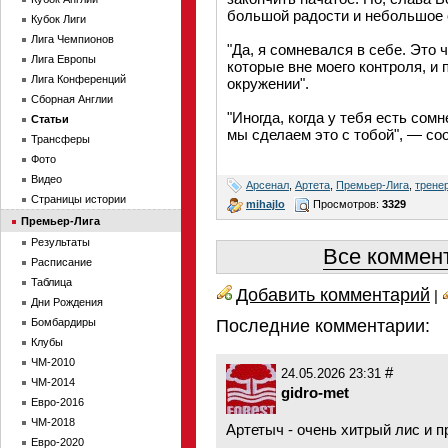
большой радости и небольшое 
Кубок Лиги
Лига Чемпионов
"Да, я сомневался в себе. Это 
Лига Европы
которые вне моего контроля, и
Лига Конференций
окружении".
Сборная Англии
"Иногда, когда у тебя есть сом
Статьи
мы сделаем это с тобой", — со
Трансферы
Фото
Видео
Арсенал
,
Артета
,
Премьер-Лига
,
трене
Страницы истории
mihajlo
Просмотров:
3329
Премьер-Лига
Результаты
Все коммент
Расписание
Таблица
Добавить комментарий
|
Дни Рождения
Бомбардиры
Последние комментарии:
Клубы
ЧМ-2010
#
24.05.2026 23:31
ЧМ-2014
gidro-met
Евро-2016
ЧМ-2018
Артетыч - очень хитрый лис и п
Евро-2020