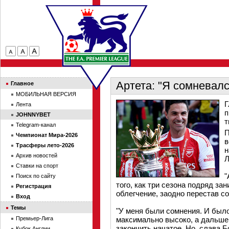
Артета: "Я сомневалс
Главное
МОБИЛЬНАЯ ВЕРСИЯ
Г
Лента
п
JOHNNYBET
т
Telegram-канал
П
Чемпионат Мира-2026
в
Трасферы лето-2026
н
Архив новостей
Л
Ставки на спорт
"
Поиск по сайту
того, как три сезона подряд за
Регистрация
облегчение, заодно перестав с
Вход
Темы
"У меня были сомнения. И было
Премьер-Лига
максимально высоко, а дальше 
закончить начатое. Но, слава 
Кубок Англии