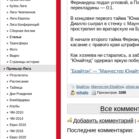
Фернандеш подал угловой, а Па
Кубок Лиги
перекладины — 0:1.
Лига Чемпионов
В концовке первого тайма "Юна
Лига Европы
Диалло сыграл в стенку с Маун
Лига Конференций
прострелил во вратарскую на Б
Сборная Англии
Статьи
В начале второго тайма Фернан
Трансферы
касание с правого края штрафн
Фото
Как хозяева ни старались, а за
Видео
"Юнайтед" одержал яркую побед
Страницы истории
Премьер-Лига
"Брайтон" — "Манчестер Юнайте
Результаты
Расписание
Брайтон
,
Манчестер Юнайтед
,
обзор м
Таблица
mihajlo
Просмотров:
3288
Дни Рождения
Бомбардиры
Клубы
Все коммент
ЧМ-2010
ЧМ-2014
Добавить комментарий
|
Евро-2016
Последние комментарии:
ЧМ-2018
Евро-2020