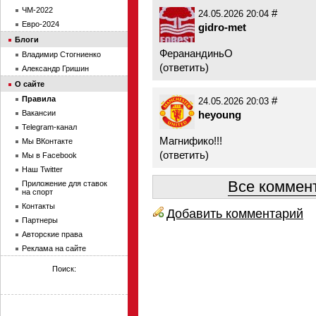
ЧМ-2022
#
24.05.2026 20:04
Евро-2024
gidro-met
Блоги
ФеранандиньО
Владимир Стогниенко
(
ответить
)
Александр Гришин
О сайте
Правила
#
24.05.2026 20:03
Вакансии
heyoung
Telegram-канал
Магнифико!!!
Мы ВКонтакте
(
ответить
)
Мы в Facebook
Наш Twitter
Все коммент
Приложение для ставок
на спорт
Контакты
Добавить комментарий
Партнеры
Авторские права
Реклама на сайте
Поиск: