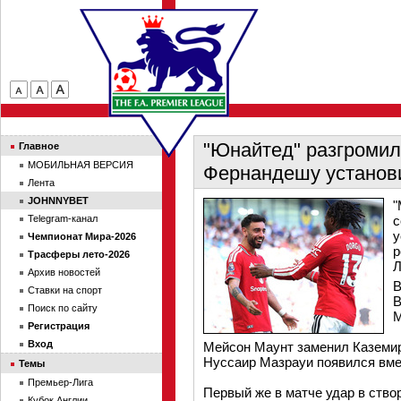
"Юнайтед" разгромил
Главное
МОБИЛЬНАЯ ВЕРСИЯ
Фернандешу установи
Лента
JOHNNYBET
"
Telegram-канал
с
у
Чемпионат Мира-2026
р
Трасферы лето-2026
Л
Архив новостей
В
Ставки на спорт
В
Поиск по сайту
М
Регистрация
Вход
Мейсон Маунт заменил Каземир
Нуссаир Мазрауи появился вме
Темы
Премьер-Лига
Первый же в матче удар в ство
Кубок Англии