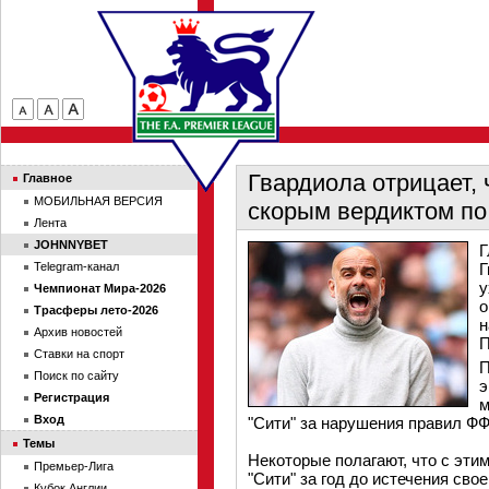
Гвардиола отрицает, 
Главное
МОБИЛЬНАЯ ВЕРСИЯ
скорым вердиктом по
Лента
JOHNNYBET
Г
Telegram-канал
Г
у
Чемпионат Мира-2026
о
Трасферы лето-2026
н
Архив новостей
П
Ставки на спорт
П
Поиск по сайту
э
Регистрация
м
Вход
"Сити" за нарушения правил Ф
Темы
Некоторые полагают, что с эти
Премьер-Лига
"Сити" за год до истечения свое
Кубок Англии