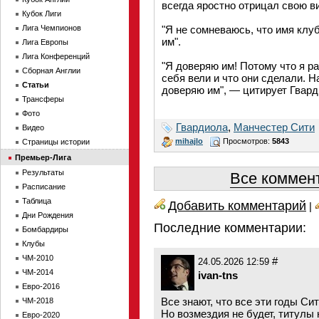
всегда яростно отрицал свою ви
Кубок Лиги
Лига Чемпионов
"Я не сомневаюсь, что имя клу
им".
Лига Европы
Лига Конференций
"Я доверяю им! Потому что я раз
Сборная Англии
себя вели и что они сделали. Н
Статьи
доверяю им", — цитирует Гвар
Трансферы
Фото
Гвардиола
,
Манчестер Сити
Видео
mihajlo
Просмотров:
5843
Страницы истории
Премьер-Лига
Результаты
Все коммент
Расписание
Таблица
Добавить комментарий
|
Дни Рождения
Последние комментарии:
Бомбардиры
Клубы
ЧМ-2010
#
24.05.2026 12:59
ЧМ-2014
ivan-tns
Евро-2016
Все знают, что все эти годы Си
ЧМ-2018
Но возмездия не будет, титулы н
Евро-2020