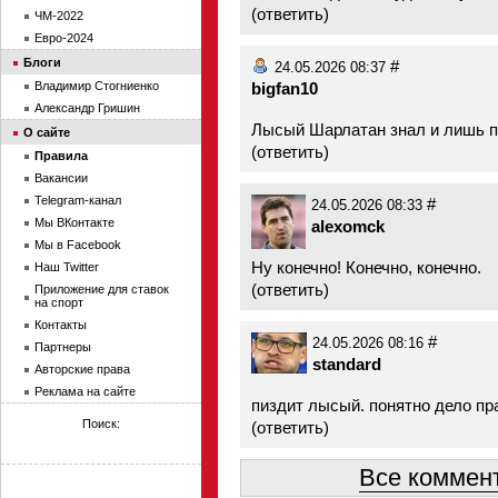
(
ответить
)
ЧМ-2022
Евро-2024
Блоги
#
24.05.2026 08:37
bigfan10
Владимир Стогниенко
Александр Гришин
Лысый Шарлатан знал и лишь п
О сайте
(
ответить
)
Правила
Вакансии
Telegram-канал
#
24.05.2026 08:33
Мы ВКонтакте
alexomck
Мы в Facebook
Ну конечно! Конечно, конечно.
Наш Twitter
(
ответить
)
Приложение для ставок
на спорт
Контакты
#
24.05.2026 08:16
Партнеры
standard
Авторские права
Реклама на сайте
пиздит лысый. понятно дело пр
Поиск:
(
ответить
)
Все коммент