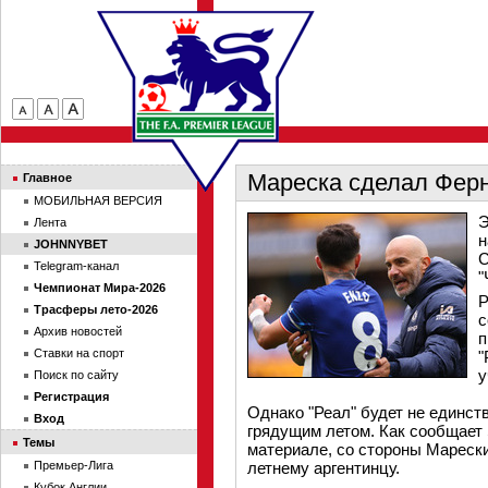
Мареска сделал Ферн
Главное
МОБИЛЬНАЯ ВЕРСИЯ
Э
Лента
н
JOHNNYBET
С
Telegram-канал
"
Чемпионат Мира-2026
Р
Трасферы лето-2026
с
Архив новостей
п
Ставки на спорт
"
у
Поиск по сайту
Регистрация
Однако "Реал" будет не единс
Вход
грядущим летом. Как сообщает
Темы
материале, со стороны Марески
Премьер-Лига
летнему аргентинцу.
Кубок Англии