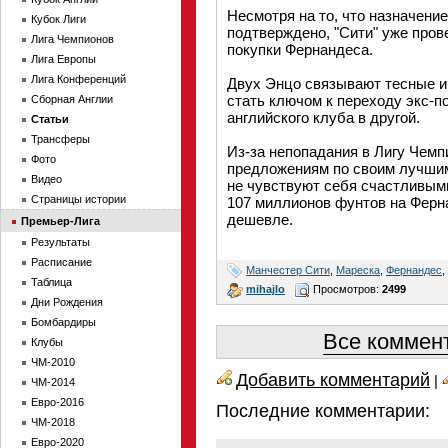
Несмотря на то, что назначени
Кубок Лиги
подтверждено, "Сити" уже пров
Лига Чемпионов
покупки Фернандеса.
Лига Европы
Лига Конференций
Двух Энцо связывают тесные и
стать ключом к переходу экс-п
Сборная Англии
английского клуба в другой.
Статьи
Трансферы
Из-за непопадания в Лигу Чемп
Фото
предложениям по своим лучшим 
Видео
не чувствуют себя счастливыми
Страницы истории
107 миллионов фунтов на Ферна
дешевле.
Премьер-Лига
Результаты
Расписание
Манчестер Сити
,
Мареска
,
Фернандес
,
Таблица
mihajlo
Просмотров:
2499
Дни Рождения
Бомбардиры
Все коммент
Клубы
ЧМ-2010
Добавить комментарий
|
ЧМ-2014
Евро-2016
Последние комментарии:
ЧМ-2018
Евро-2020