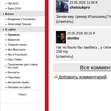
#
23.05.2026 11:08
ЧМ-2022
chelsiukpro
Евро-2024
Блоги
Зачем ему тренер Итальянец? К
Владимир Стогниенко
(
ответить
)
Александр Гришин
О сайте
#
23.05.2026 00:15
Правила
dembo
Вакансии
Telegram-канал
так чо было бы заебись , у сити
Мы ВКонтакте
150 гоу
Мы в Facebook
(
ответить
)
Наш Twitter
Приложение для ставок
Все коммент
на спорт
Контакты
Добавить комментарий
Партнеры
Авторские права
Реклама на сайте
Поиск: