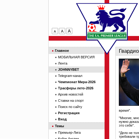
Гвардио
Главное
МОБИЛЬНАЯ ВЕРСИЯ
Лента
JOHNNYBET
Telegram-канал
Чемпионат Мира-2026
Трасферы лето-2026
Архив новостей
Ставки на спорт
Поиск по сайту
время".
Регистрация
"Многие, мн
Вход
нужно доказа
это себе".
Темы
Премьер-Лига
"Дело не тол
требовали т
Кубок Англии