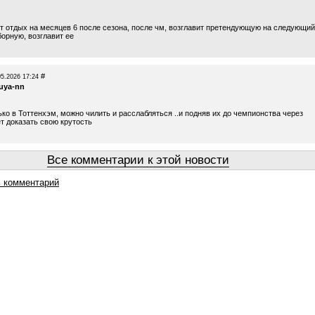
ет отдых на месяцев 6 после сезона, после чм, возглавит претендующую на следующий
борную, возглавит ее
#
05.2026 17:24
luya-nn
ько в Тоттенхэм, можно чилить и расслабляться ..и подняв их до чемпионства через
т доказать свою крутость
Все комментарии к этой новости
 комментарий