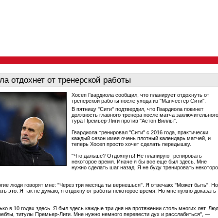
ла отдохнет от тренерской работы
Хосеп Гвардиола сообщил, что планирует отдохнуть от
тренерской работы после ухода из "Манчестер Сити".
В пятницу "Сити" подтвердил, что Гвардиола покинет
должность главного тренера после матча заключительног
тура Премьер-Лиги против "Астон Виллы".
Гвардиола тренировал "Сити" с 2016 года, практически
каждый сезон имея очень плотный календарь матчей, и
теперь Хосеп просто хочет сделать передышку.
"Что дальше? Отдохнуть! Не планирую тренировать
некоторое время. Иначе я бы все еще был здесь. Мне
нужно сделать шаг назад. Я не буду тренировать некотор
огие люди говорят мне: "Через три месяца ты вернешься". Я отвечаю: "Может быть". Но
ть это. Я так не думаю, я отдохну от работы некоторое время. Но мне нужно доказать
ько в 10 годах здесь. Я был здесь каждые три дня на протяжении столь многих лет. Лю
реблы, титулы Премьер-Лиги. Мне нужно немного перевести дух и расслабиться", —