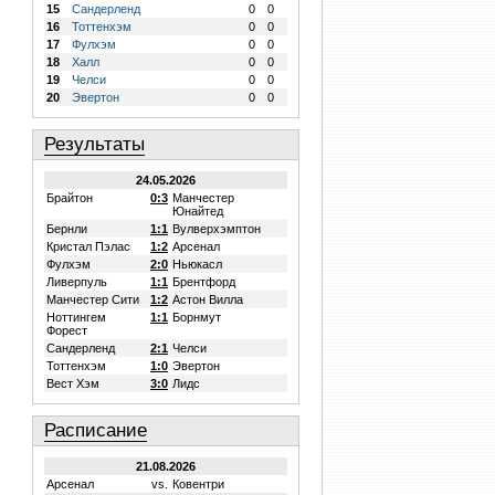
15
Сандерленд
0
0
16
Тоттенхэм
0
0
17
Фулхэм
0
0
18
Халл
0
0
19
Челси
0
0
20
Эвертон
0
0
Результаты
24.05.2026
Брайтон
0:3
Манчестер
Юнайтед
Бернли
1:1
Вулверхэмптон
Кристал Пэлас
1:2
Арсенал
Фулхэм
2:0
Ньюкасл
Ливерпуль
1:1
Брентфорд
Манчестер Сити
1:2
Астон Вилла
Ноттингем
1:1
Борнмут
Форест
Сандерленд
2:1
Челси
Тоттенхэм
1:0
Эвертон
Вест Хэм
3:0
Лидс
Расписание
21.08.2026
Арсенал
vs.
Ковентри