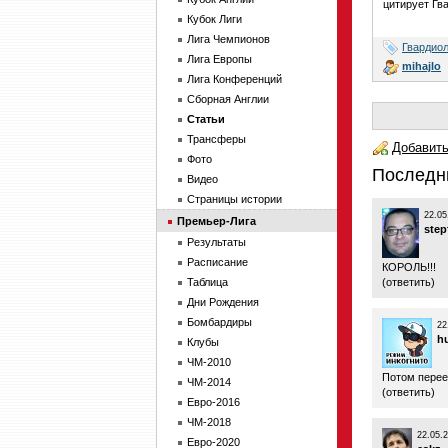
цитирует Гва
Кубок Лиги
Лига Чемпионов
Гвардио
Лига Европы
mihajlo
Лига Конференций
Сборная Англии
Статьи
Трансферы
Добавить
Фото
Последн
Видео
Страницы истории
22.05
Премьер-Лига
step
Результаты
Расписание
КОРОЛЬ!!!
Таблица
(
ответить
)
Дни Рождения
Бомбардиры
22
h
Клубы
ЧМ-2010
Потом перее
ЧМ-2014
(
ответить
)
Евро-2016
ЧМ-2018
22.05.
Евро-2020