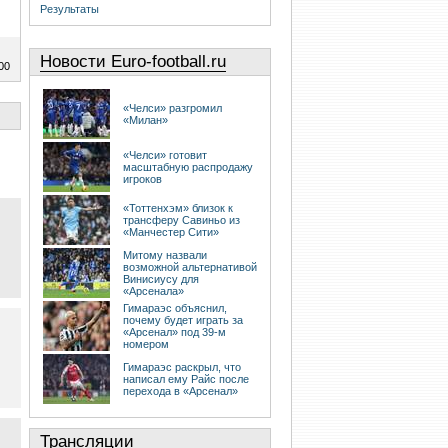
Результаты
Новости Euro-football.ru
00
«Челси» разгромил
«Милан»
«Челси» готовит
масштабную распродажу
игроков
«Тоттенхэм» близок к
трансферу Савиньо из
«Манчестер Сити»
Митому назвали
возможной альтернативой
Винисиусу для
«Арсенала»
Гимараэс объяснил,
почему будет играть за
«Арсенал» под 39-м
номером
Гимараэс раскрыл, что
написал ему Райс после
перехода в «Арсенал»
Трансляции