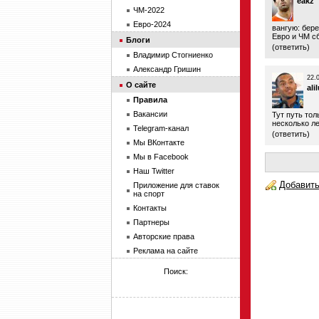
eakz
ЧМ-2022
Евро-2024
вангую: бер
Евро и ЧМ с
Блоги
(
ответить
)
Владимир Стогниенко
Александр Гришин
22.
О сайте
ali
Правила
Вакансии
Тут путь тол
несколько ле
Telegram-канал
(
ответить
)
Мы ВКонтакте
Мы в Facebook
Наш Twitter
Добавить
Приложение для ставок
на спорт
Контакты
Партнеры
Авторские права
Реклама на сайте
Поиск: