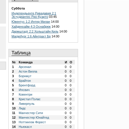
Суббота
Индепендьенте Ривадавия 2:1
Эстудиантес Рио-Куарто
03:45
Ювентус 1:2 Интер Милан
14:00
Хайденхайм 4:3 Оснабрюк
14:00
Дармштадт 2:2 Хольштайн Киль
14:00
Магдебург 1:6 Айнтрахт Бр
14:00
Таблица
№
Команда
И
О
1
Арсенал
0
0
2
Астон Вилла
0
0
3
Борнмут
0
0
4
Брайтон
0
0
5
Брентфорд
0
0
6
Ипсвич
0
0
7
Ковентри
0
0
8
Кристал Пэлас
0
0
9
Ливерпуль
0
0
10
Лидс
0
0
11
Манчестер Сити
0
0
12
Манчестер Юнайтед
0
0
13
Ноттингем Форест
0
0
14
Ньюкасл
0
0