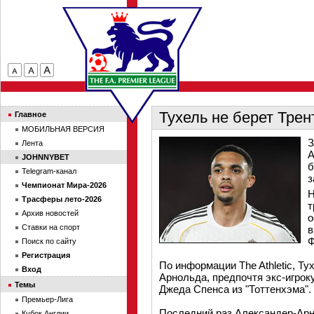
Тухель не берет Тре
Главное
МОБИЛЬНАЯ ВЕРСИЯ
З
Лента
А
JOHNNYBET
б
Telegram-канал
з
Чемпионат Мира-2026
Н
Трасферы лето-2026
т
Архив новостей
о
Ставки на спорт
в
Ф
Поиск по сайту
Регистрация
По информации The Athletic, Т
Вход
Арнольда, предпочтя экс-игрок
Темы
Джеда Спенса из "Тоттенхэма".
Премьер-Лига
Последний раз Александер-Арн
Кубок Англии