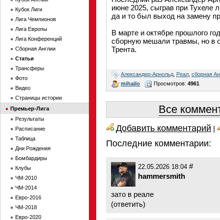
июне 2025, сыграв при Тухеле 
Кубок Лиги
да и то был выход на замену п
Лига Чемпионов
Лига Европы
В марте и октябре прошлого г
Лига Конференций
сборную мешали травмы, но в 
Трента.
Сборная Англии
Статьи
Трансферы
Александер-Арнольд
,
Реал
,
сборная Ан
Фото
mihajlo
Просмотров:
4961
Видео
Страницы истории
Все коммент
Премьер-Лига
Результаты
Добавить комментарий
|
Расписание
Таблица
Последние комментарии:
Дни Рождения
Бомбардиры
#
22.05.2026 18:04
Клубы
hammersmith
ЧМ-2010
ЧМ-2014
зато в реале
Евро-2016
(
ответить
)
ЧМ-2018
Евро-2020