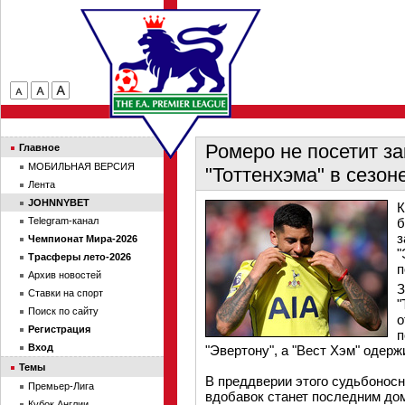
Ромеро не посетит з
Главное
МОБИЛЬНАЯ ВЕРСИЯ
"Тоттенхэма" в сезон
Лента
JOHNNYBET
К
Telegram-канал
б
з
Чемпионат Мира-2026
"
Трасферы лето-2026
п
Архив новостей
З
Ставки на спорт
"
Поиск по сайту
о
Регистрация
п
Вход
"Эвертону", а "Вест Хэм" одерж
Темы
В преддверии этого судьбоносн
Премьер-Лига
вдобавок станет последним дом
Кубок Англии