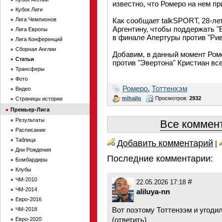
известно, что Ромеро на нем пр
Кубок Лиги
Лига Чемпионов
Как сообщает talkSPORT, 28-ле
Аргентину, чтобы поддержать "Б
Лига Европы
в финале Апертуры против "Рив
Лига Конференций
Сборная Англии
Добавим, в данный момент Роме
Статьи
против "Эвертона" Кристиан все
Трансферы
Фото
Ромеро
,
Тоттенхэм
Видео
mihajlo
Просмотров:
2932
Страницы истории
Премьер-Лига
Результаты
Все коммент
Расписание
Таблица
Добавить комментарий
|
Дни Рождения
Последние комментарии:
Бомбардиры
Клубы
ЧМ-2010
#
22.05.2026 17:18
ЧМ-2014
aliluya-nn
Евро-2016
Вот поэтому Тоттензэм и угоди
ЧМ-2018
(
ответить
)
Евро-2020