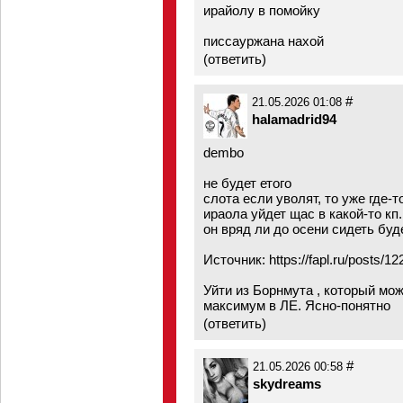
ирайолу в помойку
писсауржана нахой
(
ответить
)
#
21.05.2026 01:08
halamadrid94
dembo
не будет етого
слота если уволят, то уже где-т
ираола уйдет щас в какой-то кп.
он вряд ли до осени сидеть буд
Источник:
https://fapl.ru/posts
Уйти из Борнмута , который мож
максимум в ЛЕ. Ясно-понятно
(
ответить
)
#
21.05.2026 00:58
skydreams