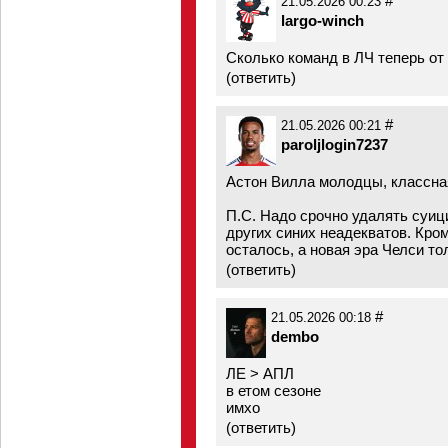
#
21.05.2026 00:23
largo-winch
Сколько команд в ЛЧ теперь от
(
ответить
)
#
21.05.2026 00:21
paroljlogin7237
Астон Вилла молодцы, классна
П.С. Надо срочно удалять суи
других синих неадекватов. Кром
осталось, а новая эра Челси то
(
ответить
)
#
21.05.2026 00:18
dembo
ЛЕ > АПЛ
в етом сезоне
имхо
(
ответить
)