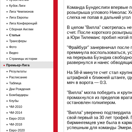
Кубок Лиги
Команда Бундеслиги впервые по
Лига Чемпионов
розыгрыша углового Николас Хе
слегка не попав в дальний угол 
Лига Европы
Лига Конференций
В целом "Вилла" смотрелась не
Сборная Англии
счет. После короткого розыгры
Статьи
а Юри Тилеманс пробил ногой п
Трансферы
"Фрайбург" занервничал после 
Фото
преминула воспользоваться, у
Видео
на перерыва Буэндиа свободно
Страницы истории
развернулся и нанес обводящий
Премьер-Лига
Результаты
На 58-й минуте счет стал круп
штрафной к ближней штанге, гд
Расписание
мяч в ворота — 0:3.
Таблица
Дни Рождения
"Вилла" могла победить и крупн
Бомбардиры
промахнулся из пределов врата
Клубы
остановлен голкипером.
ЧМ-2010
"Вилла" уверенно подтвердила 
ЧМ-2014
свой первый за 30 лет трофей.
Евро-2016
бирмингемцев уже была в карма
ЧМ-2018
успешным для команды Эмери.
Евро-2020