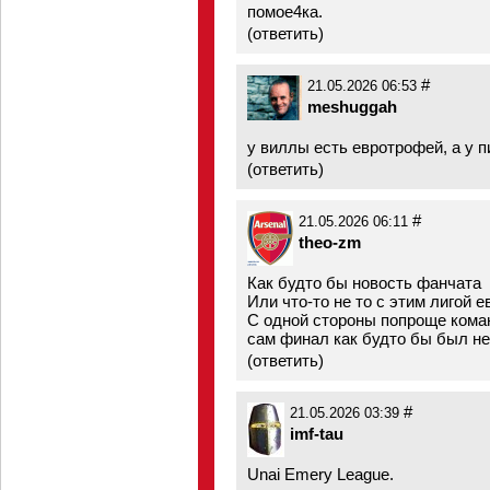
помое4ка.
(
ответить
)
#
21.05.2026 06:53
meshuggah
у виллы есть евротрофей, а у 
(
ответить
)
#
21.05.2026 06:11
theo-zm
Как будто бы новость фанчата
Или что-то не то с этим лигой 
С одной стороны попроще коман
сам финал как будто бы был н
(
ответить
)
#
21.05.2026 03:39
imf-tau
Unai Emery League.