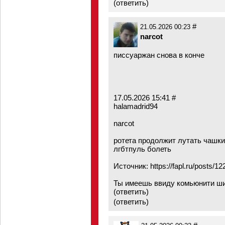
(
ответить
)
#
21.05.2026 00:23
narcot
писсуаржан снова в конче
17.05.2026 15:41 #
halamadrid94
narcot
ротета продолжит лутать чашки.
лгбтпуль болеть
Источник:
https://fapl.ru/posts/1
Ты имеешь ввиду комьюнити ши
(ответить)
(
ответить
)