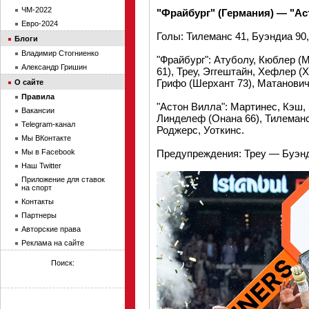
ЧМ-2022
"Фрайбург" (Германия) — "Ас
Евро-2024
Голы: Тилеманс 41, Буэндиа 90,
Блоги
Владимир Стогниенко
"Фрайбург": Атуболу, Кюблер (М
Александр Гришин
61), Треу, Эггештайн, Хефлер (
Грифо (Шерхант 73), Матанович
О сайте
Правила
"Астон Вилла": Мартинес, Кэш, 
Вакансии
Линделеф (Онана 66), Тилеманс 
Telegram-канал
Роджерс, Уоткинс.
Мы ВКонтакте
Мы в Facebook
Предупреждения: Треу — Буэнд
Наш Twitter
Приложение для ставок
на спорт
Контакты
Партнеры
Авторские права
Реклама на сайте
Поиск: