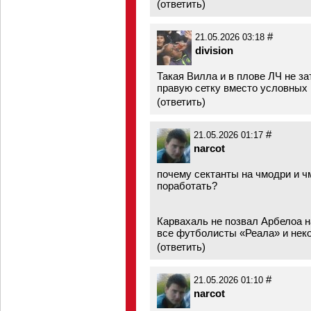
(
ответить
)
#
21.05.2026 03:18
division
Такая Вилла и в плове ЛЧ не з
правую сетку вместо условных 
(
ответить
)
#
21.05.2026 01:17
narcot
почему сектанты на чмодри и ч
поработать?
Карвахаль не позвал Арбелоа 
все футболисты «Реала» и некот
(
ответить
)
#
21.05.2026 01:10
narcot