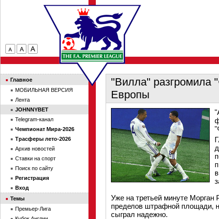
"Вилла" разгромила "
Главное
МОБИЛЬНАЯ ВЕРСИЯ
Европы
Лента
JOHNNYBET
"
Telegram-канал
ф
"
Чемпионат Мира-2026
Г
Трасферы лето-2026
д
Архив новостей
п
Ставки на спорт
п
Поиск по сайту
в
Регистрация
з
Вход
Уже на третьей минуте Морган
Темы
пределов штрафной площади, н
Премьер-Лига
сыграл надежно.
Кубок Англии