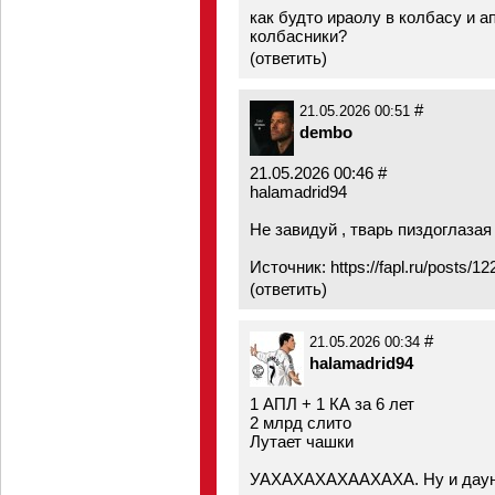
как будто ираолу в колбасу и а
колбасники?
(
ответить
)
#
21.05.2026 00:51
dembo
21.05.2026 00:46 #
halamadrid94
Не завидуй , тварь пиздоглазая
Источник:
https://fapl.ru/posts
(
ответить
)
#
21.05.2026 00:34
halamadrid94
1 АПЛ + 1 КА за 6 лет
2 млрд слито
Лутает чашки
УАХАХАХАХААХАХА. Ну и даун