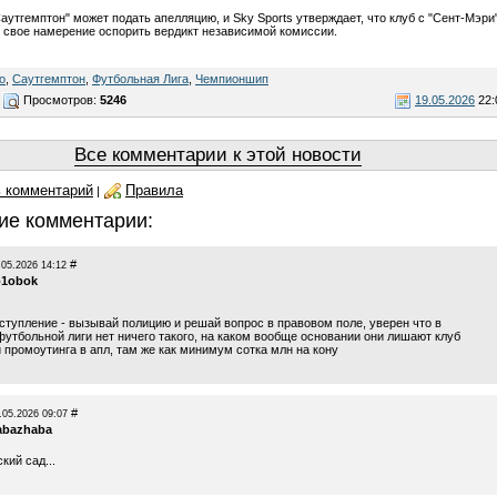
Саутгемптон" может подать апелляцию, и Sky Sports утверждает, что клуб с "Сент-Мэри
 свое намерение оспорить вердикт независимой комиссии.
о
,
Саутгемптон
,
Футбольная Лига
,
Чемпионшип
Просмотров:
5246
19.05.2026
22:
Все комментарии к этой новости
 комментарий
Правила
|
ие комментарии:
#
.05.2026 14:12
o1obok
еступление - вызывай полицию и решай вопрос в правовом поле, уверен что в
футбольной лиги нет ничего такого, на каком вообще основании они лишают клуб
 промоутинга в апл, там же как минимум сотка млн на кону
#
.05.2026 09:07
abazhaba
кий сад...