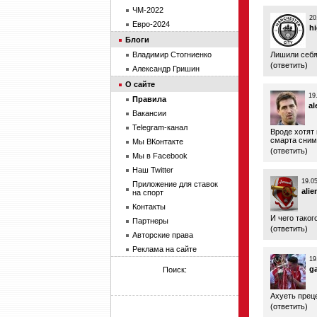
ЧМ-2022
20
Евро-2024
h
Блоги
Владимир Стогниенко
Лишили себя
(
ответить
)
Александр Гришин
О сайте
19
Правила
a
Вакансии
Telegram-канал
Вроде хотят 
смарта снима
Мы ВКонтакте
(
ответить
)
Мы в Facebook
Наш Twitter
19.0
Приложение для ставок
alie
на спорт
Контакты
И чего таког
Партнеры
(
ответить
)
Авторские права
Реклама на сайте
19
g
Поиск:
Ахуеть прец
(
ответить
)