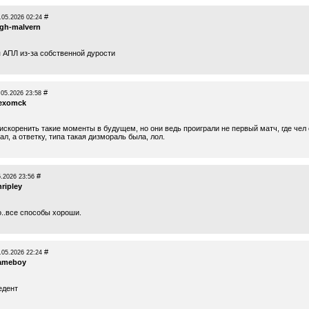
#
.05.2026 02:24
igh-malvern
 АПЛ из-за собственной дурости
#
.05.2026 23:58
lexomck
искоренить такие моменты в будущем, но они ведь проиграли не первый матч, где чел
л, а ответку, типа такая дизмораль была, лол.
#
5.2026 23:56
nripley
о..все способы хороши.
#
.05.2026 22:24
ameboy
едент