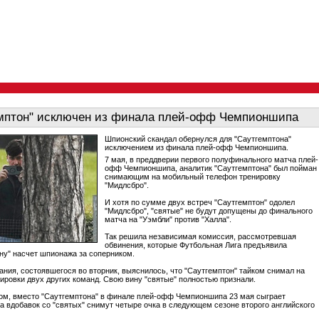
мптон" исключен из финала плей-офф Чемпионшипа
Шпионский скандал обернулся для "Саутгемптона"
исключением из финала плей-офф Чемпионшипа.
7 мая, в преддверии первого полуфинального матча плей-
офф Чемпионшипа, аналитик "Саутгемптона" был пойман
снимающим на мобильный телефон тренировку
"Мидлсбро".
И хотя по сумме двух встреч "Саутгемптон" одолел
"Мидлсбро", "святые" не будут допущены до финального
матча на "Уэмбли" против "Халла".
Так решила независимая комиссия, рассмотревшая
обвинения, которые Футбольная Лига предъявила
ну" насчет шпионажа за соперником.
ания, состоявшегося во вторник, выяснилось, что "Саутгемптон" тайком снимал на
нировки двух других команд. Свою вину "святые" полностью признали.
ом, вместо "Саутгемптона" в финале плей-офф Чемпионшипа 23 мая сыграет
 а вдобавок со "святых" снимут четыре очка в следующем сезоне второго английского