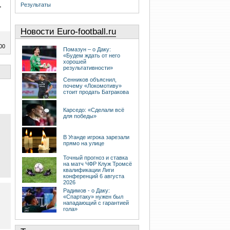
Результаты
"
Новости Euro-football.ru
00
Помазун – о Даку:
«Будем ждать от него
хорошей
результативности»
Сенников объяснил,
почему «Локомотиву»
стоит продать Батракова
Карседо: «Сделали всё
для победы»
В Уганде игрока зарезали
прямо на улице
Точный прогноз и ставка
на матч ЧФР Клуж Тромсё
квалификации Лиги
конференций 6 августа
2026
Радимов - о Даку:
«Спартаку» нужен был
нападающий с гарантией
гола»