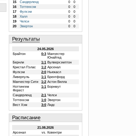
15
Сандерленд
0
0
16
Тоттенхэм
0
0
17
Фулхэм
0
0
18
Халл
0
0
19
Челси
0
0
20
Эвертон
0
0
Результаты
24.05.2026
Брайтон
0:3
Манчестер
Юнайтед
Бернли
1:1
Вулверхэмптон
Кристал Пэлас
1:2
Арсенал
Фулхэм
2:0
Ньюкасл
Ливерпуль
1:1
Брентфорд
Манчестер Сити
1:2
Астон Вилла
Ноттингем
1:1
Борнмут
Форест
Сандерленд
2:1
Челси
Тоттенхэм
1:0
Эвертон
Вест Хэм
3:0
Лидс
Расписание
21.08.2026
Арсенал
vs.
Ковентри