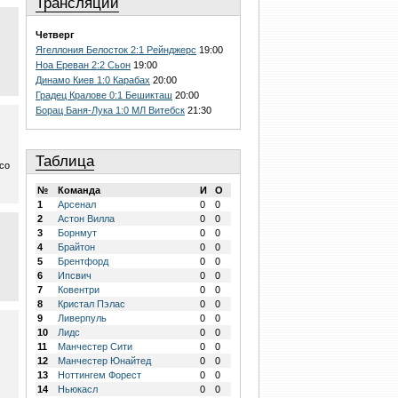
Трансляции
Четверг
Ягеллония Белосток 2:1 Рейнджерс
19:00
Ноа Ереван 2:2 Сьон
19:00
Динамо Киев 1:0 Карабах
20:00
Градец Кралове 0:1 Бешикташ
20:00
Борац Баня-Лука 1:0 МЛ Витебск
21:30
Таблица
 со
№
Команда
И
О
1
Арсенал
0
0
2
Астон Вилла
0
0
3
Борнмут
0
0
4
Брайтон
0
0
5
Брентфорд
0
0
6
Ипсвич
0
0
7
Ковентри
0
0
8
Кристал Пэлас
0
0
9
Ливерпуль
0
0
10
Лидс
0
0
11
Манчестер Сити
0
0
12
Манчестер Юнайтед
0
0
13
Ноттингем Форест
0
0
14
Ньюкасл
0
0