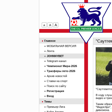
"Саутге
Главное
МОБИЛЬНАЯ ВЕРСИЯ
Лента
JOHNNYBET
Telegram-канал
Чемпионат Мира-2026
Трасферы лето-2026
Архив новостей
Ставки на спорт
Поиск по сайту
"Саутгемпто
Регистрация
В ходу слуш
Вход
видео и тре
Темы
Таким образ
Премьер-Лига
"Мидлсбро",
дивизиона.
Кубок Англии