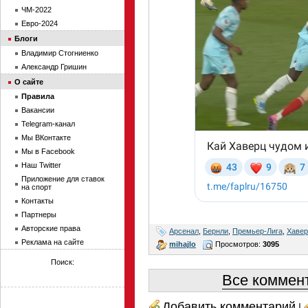
ЧМ-2022
Евро-2024
Блоги
Владимир Стогниенко
Александр Гришин
О сайте
Правила
Вакансии
Telegram-канал
Мы ВКонтакте
Мы в Facebook
Наш Twitter
Приложение для ставок
на спорт
Контакты
Партнеры
Авторские права
Арсенал
,
Бернли
,
Премьер-Лига
,
Хавер
Реклама на сайте
mihajlo
Просмотров:
3095
Поиск:
Все коммент
Добавить комментарий
|