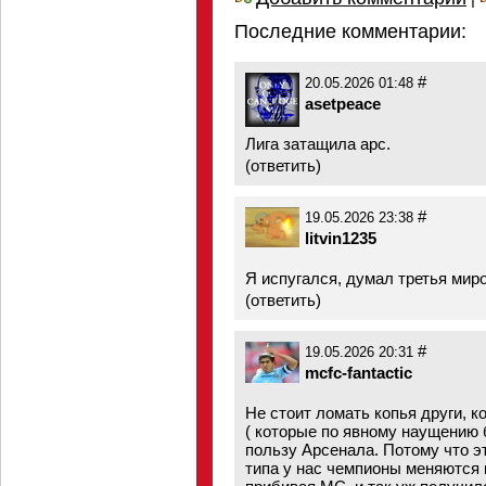
Последние комментарии:
#
20.05.2026 01:48
asetpeace
Лига затащила арс.
(
ответить
)
#
19.05.2026 23:38
litvin1235
Я испугался, думал третья мир
(
ответить
)
#
19.05.2026 20:31
mcfc-fantactic
Не стоит ломать копья други, к
( которые по явному наущению б
пользу Арсенала. Потому что эт
типа у нас чемпионы меняются 