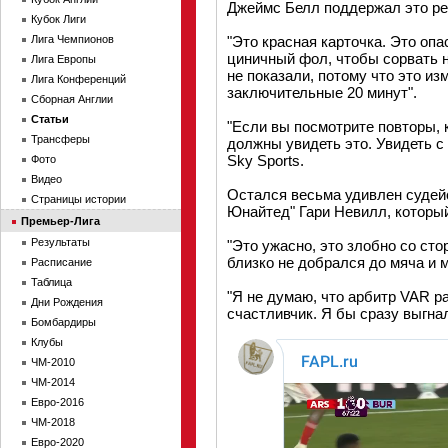
Джеймс Белл поддержал это ре
Кубок Лиги
Лига Чемпионов
"Это красная карточка. Это опас
циничный фол, чтобы сорвать 
Лига Европы
не показали, потому что это из
Лига Конференций
заключительные 20 минут".
Сборная Англии
Статьи
"Если вы посмотрите повторы, к
Трансферы
должны увидеть это. Увидеть с
Sky Sports.
Фото
Видео
Остался весьма удивлен судей
Страницы истории
Юнайтед" Гари Невилл, который
Премьер-Лига
Результаты
"Это ужасно, это злобно со сто
близко не добрался до мяча и м
Расписание
Таблица
"Я не думаю, что арбитр VAR р
Дни Рождения
счастливчик. Я бы сразу выгна
Бомбардиры
Клубы
ЧМ-2010
ЧМ-2014
Евро-2016
ЧМ-2018
Евро-2020