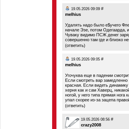
#
19.05.2026 09:09
melhius
Удалять надо было е$учего Фле
начале Эзе, потом Одегаарда, 
Чуваку видимо ПСЖ денег заряд
совершенно там где и близко н
(
ответить
)
#
19.05.2026 09:05
melhius
Угочуква еще в падении смотрит
Если смотреть вар замедленно и
красная. Если видеть динамику 
херня как и сам Хаверц, никако
ногой, у него типа прямая нога к
упал скорее из-за зацепа правой
(
ответить
)
#
19.05.2026 08:56
crazy2008