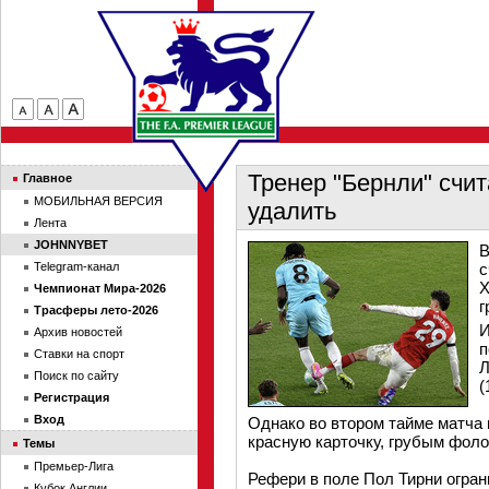
Тренер "Бернли" счит
Главное
МОБИЛЬНАЯ ВЕРСИЯ
удалить
Лента
JOHNNYBET
В
Telegram-канал
с
Х
Чемпионат Мира-2026
г
Трасферы лето-2026
И
Архив новостей
п
Ставки на спорт
Л
Поиск по сайту
(
Регистрация
Вход
Однако во втором тайме матча 
красную карточку, грубым фоло
Темы
Премьер-Лига
Рефери в поле Пол Тирни огран
Кубок Англии