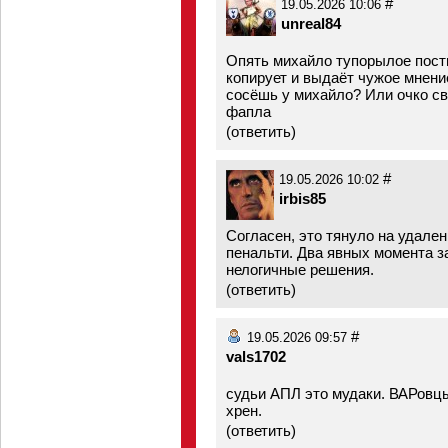
#
19.05.2026 10:06
unreal84
Опять михайло тупорылое пости
копирует и выдаёт чужое мнение
сосёшь у михайло? Или очко с
фапла
(
ответить
)
#
19.05.2026 10:02
irbis85
Согласен, это тянуло на удален
пенальти. Два явных момента з
нелогичные решения.
(
ответить
)
#
19.05.2026 09:57
vals1702
судьи АПЛ это мудаки. ВАРовцы
хрен.
(
ответить
)