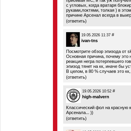
прибивая МС, и так уж получил
с угловых, когда вратаря блок
руками,локтями, толкая ) в этом
причине Арсенал всегда в выиг
(
ответить
)
#
19.05.2026 11:37
ivan-tns
Посмотрите обзор эпизода от sk
Основная причина, почему это н
реакция негра потерпевшего гов
эпизод тянет на кк, иначе бы у
В целом, в 80 % случаев это кк
(
ответить
)
#
19.05.2026 10:52
high-malvern
Классический фол на красную ка
Арсенала... ))
(
ответить
)