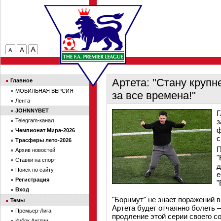
Артета: "Стану круп
Главное
МОБИЛЬНАЯ ВЕРСИЯ
за все времена!"
Лента
JOHNNYBET
Г
Telegram-канал
з
ф
Чемпионат Мира-2026
с
Трасферы лето-2026
П
Архив новостей
"
Ставки на спорт
д
Поиск по сайту
е
Регистрация
"
Вход
"Борнмут" не знает поражений в
Темы
Артета будет отчаянно болеть 
Премьер-Лига
продление этой серии своего с
Кубок Англии