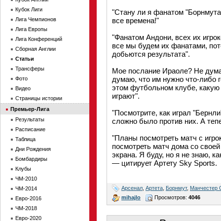
Кубок Лиги
"Стану ли я фанатом "Борнмут
Лига Чемпионов
все времена!"
Лига Европы
"Фанатом Андони, всех их игро
Лига Конференций
все мы будем их фанатами, пото
Сборная Англии
добьются результата".
Статьи
Трансферы
Мое послание Ираоле? Не думаю
думаю, что им нужно что-либо г
Фото
этом футбольном клубе, какую
Видео
играют".
Страницы истории
Премьер-Лига
"Посмотрите, как играл "Бернли"
Результаты
сложно было против них. А теп
Расписание
"Планы посмотреть матч с игро
Таблица
посмотреть матч дома со своей 
Дни Рождения
экрана. Я буду, но я не знаю, к
Бомбардиры
— цитирует Артету Sky Sports.
Клубы
ЧМ-2010
Арсенал
,
Артета
,
Борнмут
,
Манчестер 
ЧМ-2014
mihajlo
Просмотров:
4046
Евро-2016
ЧМ-2018
Евро-2020