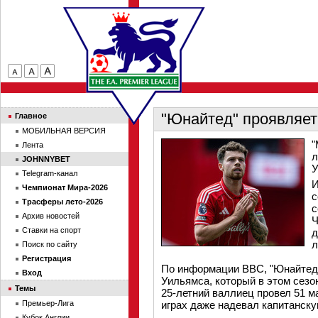
"Юнайтед" проявляет
Главное
МОБИЛЬНАЯ ВЕРСИЯ
"
Лента
л
JOHNNYBET
У
Telegram-канал
И
Чемпионат Мира-2026
с
Трасферы лето-2026
с
Архив новостей
Ч
Ставки на спорт
д
л
Поиск по сайту
Регистрация
По информации BBC, "Юнайтед"
Вход
Уильямса, который в этом сезо
Темы
25-летний валлиец провел 51 м
Премьер-Лига
играх даже надевал капитанску
Кубок Англии