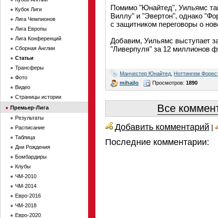
Помимо "Юнайтед", Уильямс та
Кубок Лиги
Виллу" и "Эвертон", однако "Фо
Лига Чемпионов
с защитником переговоры о нов
Лига Европы
Лига Конференций
Добавим, Уильямс выступает за
"Ливерпуля" за 12 миллионов ф
Сборная Англии
Статьи
Трансферы
Манчестер Юнайтед
,
Ноттингем Форес
Фото
mihajlo
Просмотров:
1890
Видео
Страницы истории
Все коммент
Премьер-Лига
Результаты
Добавить комментарий
|
Расписание
Таблица
Последние комментарии:
Дни Рождения
Бомбардиры
Клубы
ЧМ-2010
ЧМ-2014
Евро-2016
ЧМ-2018
Евро-2020