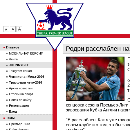
Родри расслаблен на
Главное
МОБИЛЬНАЯ ВЕРСИЯ
П
Лента
з
JOHNNYBET
с
Telegram-канал
П
Чемпионат Мира-2026
о
Трасферы лето-2026
2
Архив новостей
т
Ставки на спорт
О
Поиск по сайту
концовка сезона Премьер-Лиги 
Регистрация
завоевания Кубка Англии накан
Вход
Темы
"Я расслаблен. Как я уже гово
Премьер-Лига
своем клубе и о том, чтобы за
трофеев".
Кубок Англии