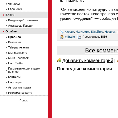
для Майкла".
ЧМ-2022
"Он великолепно потрудился ка
Евро-2024
качестве постоянного тренера 
Блоги
уровня ожидания", — сообщил 
Владимир Стогниенко
Александр Гришин
О сайте
Кэррик
,
Манчестер Юнайтед
,
Невилл
,
mihajlo
Просмотров:
1859
Правила
Вакансии
Telegram-канал
Все коммент
Мы ВКонтакте
Мы в Facebook
Добавить комментарий
|
Наш Twitter
Последние комментарии:
Приложение для ставок
на спорт
Контакты
Партнеры
Авторские права
Реклама на сайте
Поиск: