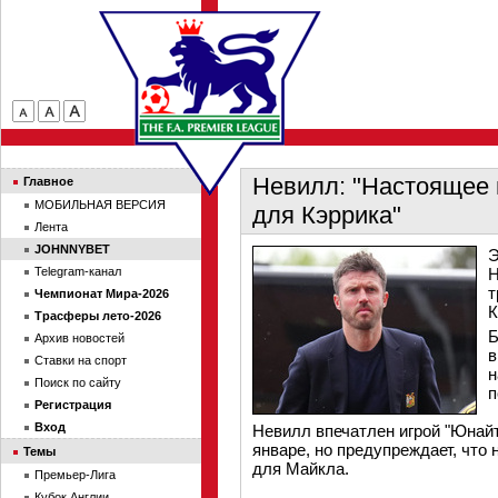
Невилл: "Настоящее 
Главное
МОБИЛЬНАЯ ВЕРСИЯ
для Кэррика"
Лента
JOHNNYBET
Э
Telegram-канал
Н
т
Чемпионат Мира-2026
К
Трасферы лето-2026
Б
Архив новостей
в
Ставки на спорт
н
Поиск по сайту
п
Регистрация
Вход
Невилл впечатлен игрой "Юнайт
январе, но предупреждает, что
Темы
для Майкла.
Премьер-Лига
Кубок Англии