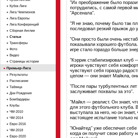
"Их преображение было порази
Кубок Лиги
потрудились, с самой первой м
Лига Чемпионов
"Арсенала".
Лига Европы
"Я не знаю, почему было так пл
Лига Конференций
последовал резкий прыжок до у
Сборная Англии
Статьи
"Они просто были очень нестаб
Трансферы
показывали хорошего футбола. 
игре стало гораздо больше энер
Фото
Видео
"Кэррик стабилизировал клуб —
Страницы истории
игроки чувствуют себя комфор
Премьер-Лига
чувствуют себя гораздо радостн
Результаты
целом — они знают Майкла, они
Расписание
"После пары турбулентных лет
Таблица
заслуживает похвалы за это".
Дни Рождения
Бомбардиры
"Майкл — реалист. Он знает, ч
Клубы
для этого футбольного клуба.
ЧМ-2010
выступала за него, но он знает,
настоящее испытание только на
ЧМ-2014
Евро-2016
"Юнайтед" уже обеспечил себе 
ЧМ-2018
когда он получит свою работу н
Евро-2020