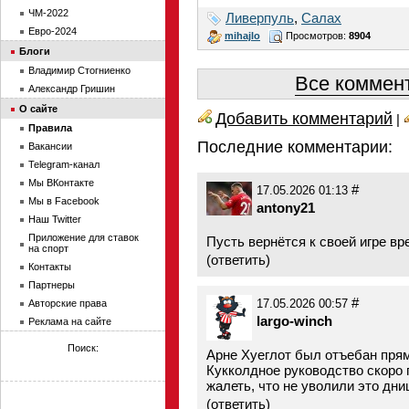
ЧМ-2022
Ливерпуль
,
Салах
Евро-2024
mihajlo
Просмотров:
8904
Блоги
Владимир Стогниенко
Все коммент
Александр Гришин
О сайте
Добавить комментарий
|
Правила
Последние комментарии:
Вакансии
Telegram-канал
Мы ВКонтакте
#
17.05.2026 01:13
Мы в Facebook
antony21
Наш Twitter
Приложение для ставок
Пусть вернётся к своей игре вр
на спорт
(
ответить
)
Контакты
Партнеры
#
17.05.2026 00:57
Авторские права
largo-winch
Реклама на сайте
Поиск:
Арне Хуеглот был отъебан прям
Кукколдное руководство скоро 
жалеть, что не уволили это дн
(
ответить
)