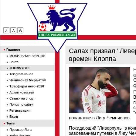
Салах призвал "Ливе
Главное
МОБИЛЬНАЯ ВЕРСИЯ
времен Клоппа
Лента
JOHNNYBET
Н
Telegram-канал
а
С
Чемпионат Мира-2026
ф
Трасферы лето-2026
П
Архив новостей
В
Ставки на спорт
п
Поиск по сайту
с
Регистрация
"
Вход
попадание в Лигу Чемпионов.
Темы
Покидающий "Ливерпуль" в кон
Премьер-Лига
завоеванием путевки в Лигу Ч
Кубок Англии