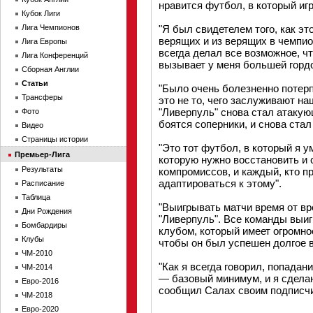
нравится футбол, в который иг
Кубок Лиги
Лига Чемпионов
"Я был свидетелем того, как э
верящих и из верящих в чемпио
Лига Европы
всегда делал все возможное, ч
Лига Конференций
вызывает у меня большей гордо
Сборная Англии
Статьи
"Было очень болезненно потерп
Трансферы
это не то, чего заслуживают н
"Ливерпуль" снова стал атакую
Фото
боятся соперники, и снова стал
Видео
Страницы истории
"Это тот футбол, в который я у
Премьер-Лига
которую нужно восстановить и 
Результаты
компромиссов, и каждый, кто п
адаптироваться к этому".
Расписание
Таблица
"Выигрывать матчи время от вр
Дни Рождения
"Ливерпуль". Все команды выиг
Бомбардиры
клубом, который имеет огромное
Клубы
чтобы он был успешен долгое в
ЧМ-2010
"Как я всегда говорил, попада
ЧМ-2014
— базовый минимум, и я сдела
Евро-2016
сообщил Салах своим подписчи
ЧМ-2018
Евро-2020