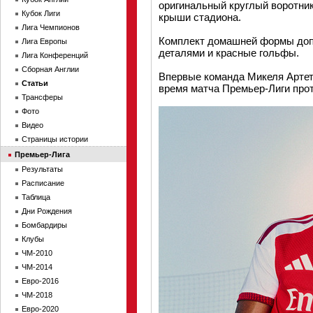
оригинальный круглый воротни
Кубок Лиги
крыши стадиона.
Лига Чемпионов
Комплект домашней формы доп
Лига Европы
деталями и красные гольфы.
Лига Конференций
Сборная Англии
Впервые команда Микеля Арте
Статьи
время матча Премьер-Лиги прот
Трансферы
Фото
Видео
Страницы истории
Премьер-Лига
Результаты
Расписание
Таблица
Дни Рождения
Бомбардиры
Клубы
ЧМ-2010
ЧМ-2014
Евро-2016
ЧМ-2018
Евро-2020