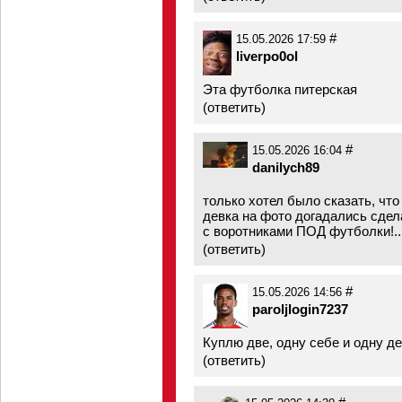
#
15.05.2026 17:59
liverpo0ol
Эта футболка питерская
(
ответить
)
#
15.05.2026 16:04
danilych89
только хотел было сказать, что 
девка на фото догадались сдел
с воротниками ПОД футболки!.. с
(
ответить
)
#
15.05.2026 14:56
paroljlogin7237
Куплю две, одну себе и одну д
(
ответить
)