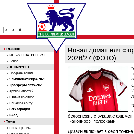
Новая домашняя форм
Главное
МОБИЛЬНАЯ ВЕРСИЯ
2026/27 (ФОТО)
Лента
JOHNNYBET
"
Telegram-канал
н
о
Чемпионат Мира-2026
О
Трасферы лето-2026
2
Архив новостей
д
Ставки на спорт
Поиск по сайту
З
Регистрация
к
Вход
белоснежные рукава с фирменн
"канониров" полосками.
Темы
Премьер-Лига
Дизайн включает в себя тонкие
Кубок Англии