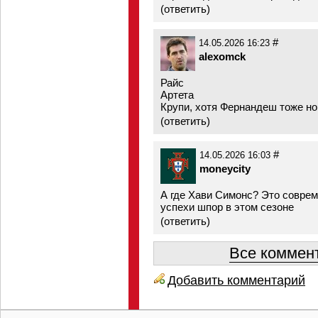
(
ответить
)
#
14.05.2026 16:23
alexomck
Райс
Артета
Крупи, хотя Фернандеш тоже н
(
ответить
)
#
14.05.2026 16:03
moneycity
А где Хави Симонс? Это соврем
успехи шпор в этом сезоне
(
ответить
)
Все коммент
Добавить комментарий