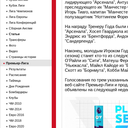
лидирующего "Арсенала", Анту
Кубок Лиги
преследующего их "Манчестер 
Лига Чемпионов
Игорь Тиаго, капитан "Манчест
полузащитник "Ноттингем Форес
Лига Европы
Лига Конференций
На награду Тренеру Года были
Сборная Англии
"Арсенала", Хосеп Гвардиола из
Статьи
Эндрюс из "Брентфорда", Андон
Трансферы
"Сандерленда".
Фото
Наконец, молодым Игроком Года
Видео
сезона) станет кто-то из след
Страницы истории
О'Райли из "Сити", Матеуш Фер
Премьер-Лига
"Ньюкасла", Майкл Кайоде из "
Результаты
Скотт из "Борнмута", Кобби Ма
Расписание
Голосования по трем указанны
Таблица
веб-сайте Премьер-Лиги и прод
Дни Рождения
объявлены на следующей неде
Бомбардиры
Клубы
ЧМ-2010
ЧМ-2014
Евро-2016
ЧМ-2018
Евро-2020