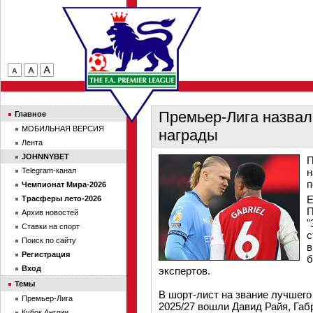
Премьер-Лига назвал
Главное
МОБИЛЬНАЯ ВЕРСИЯ
награды
Лента
JOHNNYBET
П
Telegram-канал
н
п
Чемпионат Мира-2026
Е
Трасферы лето-2026
П
Архив новостей
"
Ставки на спорт
с
Поиск по сайту
в
Регистрация
б
Вход
экспертов.
Темы
В шорт-лист на звание лучшего
Премьер-Лига
2025/27 вошли Давид Райя, Габ
Кубок Англии