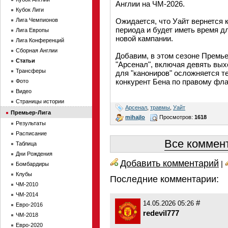
Англии на ЧМ-2026.
Кубок Лиги
Лига Чемпионов
Ожидается, что Уайт вернется 
периода и будет иметь время д
Лига Европы
новой кампании.
Лига Конференций
Сборная Англии
Добавим, в этом сезоне Премье
Статьи
"Арсенал", включая девять вых
Трансферы
для "канониров" осложняется те
конкурент Бена по правому фл
Фото
Видео
Страницы истории
Арсенал
,
травмы
,
Уайт
Премьер-Лига
mihajlo
Просмотров:
1618
Результаты
Расписание
Все коммент
Таблица
Дни Рождения
Добавить комментарий
|
Бомбардиры
Клубы
Последние комментарии:
ЧМ-2010
ЧМ-2014
#
14.05.2026 05:26
Евро-2016
redevil777
ЧМ-2018
Евро-2020