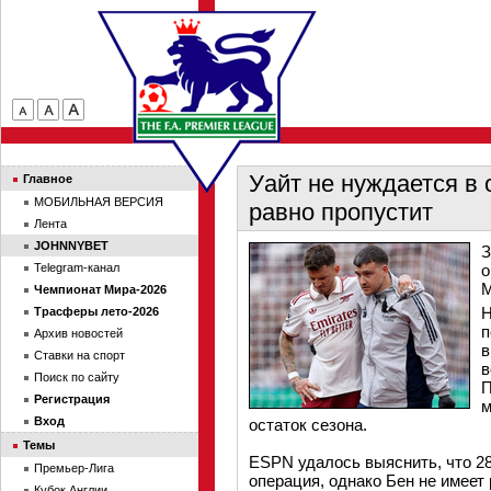
Уайт не нуждается в 
Главное
МОБИЛЬНАЯ ВЕРСИЯ
равно пропустит
Лента
JOHNNYBET
З
Telegram-канал
о
М
Чемпионат Мира-2026
Н
Трасферы лето-2026
п
Архив новостей
в
Ставки на спорт
в
Поиск по сайту
П
Регистрация
м
Вход
остаток сезона.
Темы
ESPN удалось выяснить, что 28
Премьер-Лига
операция, однако Бен не имеет
Кубок Англии