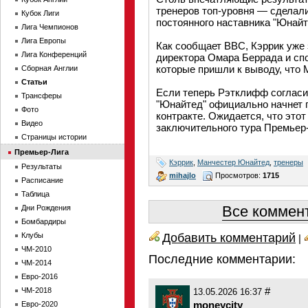
тренеров топ-уровня — сделал
Кубок Лиги
постоянного наставника "Юнайт
Лига Чемпионов
Лига Европы
Как сообщает BBC, Кэррик уже
Лига Конференций
директора Омара Беррада и сп
которые пришли к выводу, что
Сборная Англии
Статьи
Если теперь Рэтклифф согласи
Трансферы
"Юнайтед" официально начнет 
Фото
контракте. Ожидается, что этот
Видео
заключительного тура Премьер-
Страницы истории
Премьер-Лига
Кэррик
,
Манчестер Юнайтед
,
тренеры
Результаты
mihajlo
Просмотров:
1715
Расписание
Таблица
Все коммент
Дни Рождения
Бомбардиры
Добавить комментарий
Клубы
|
ЧМ-2010
Последние комментарии:
ЧМ-2014
Евро-2016
#
ЧМ-2018
13.05.2026 16:37
moneycity
Евро-2020