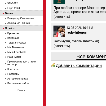
ЧМ-2022
При любом тренере Манчестер 
Евро-2024
Арсенала, прямо как в этом се
Блоги
(
ответить
)
Владимир Стогниенко
Александр Гришин
#
13.05.2026 16:11
О сайте
redwhitegun
Правила
Вакансии
Фатимуля, готовь платочки)
Telegram-канал
(
ответить
)
Мы ВКонтакте
Мы в Facebook
Все коммент
Наш Twitter
Приложение для ставок
на спорт
Добавить комментарий
Контакты
Партнеры
Авторские права
Реклама на сайте
Поиск: