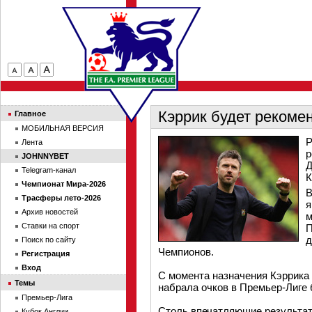
Кэррик будет реком
Главное
МОБИЛЬНАЯ ВЕРСИЯ
Р
Лента
р
JOHNNYBET
Д
Telegram-канал
К
Чемпионат Мира-2026
В
Трасферы лето-2026
я
Архив новостей
м
Ставки на спорт
П
д
Поиск по сайту
Чемпионов.
Регистрация
Вход
С момента назначения Кэррика 
Темы
набрала очков в Премьер-Лиге 
Премьер-Лига
Столь впечатляющие результат
Кубок Англии