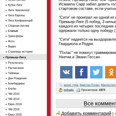
Исмаила Сарр забил девять гол
Кубок Лиги
стартовом составе, если учиты
Лига Чемпионов
Лига Европы
"Сити" не проиграл ни одной из
Лига Конференций
Премьер-Лиге (5 побед, 3 ничь
каждого из четырех последних 
Сборная Англии
одержали только одну победу (1
Статьи
Трансферы
"Сити" надеется на выздоровл
Фото
Гвардиола и Родри.
Видео
Страницы истории
"Пэлас" не помогут травмирова
Нкетиа и Эванн Гессан.
Премьер-Лига
Результаты
Расписание
Таблица
Дни Рождения
Бомбардиры
анонс тура
,
Кристал Пэлас
,
Манчестер
Клубы
mihajlo
Просмотров:
1973
ЧМ-2010
ЧМ-2014
Все коммент
Евро-2016
ЧМ-2018
Добавить комментарий
|
Евро-2020