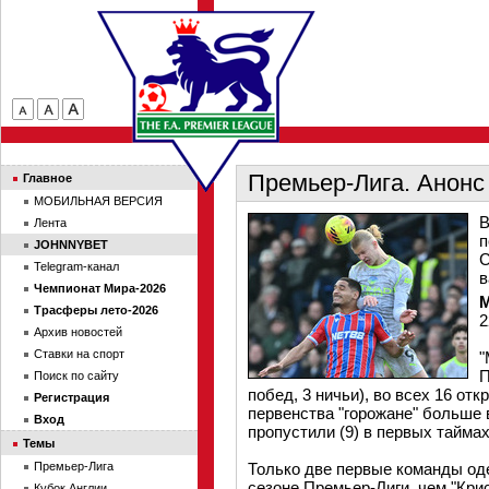
Премьер-Лига. Анонс
Главное
МОБИЛЬНАЯ ВЕРСИЯ
В
Лента
п
JOHNNYBET
С
Telegram-канал
в
Чемпионат Мира-2026
Трасферы лето-2026
2
Архив новостей
Ставки на спорт
"
П
Поиск по сайту
побед, 3 ничьи), во всех 16 отк
Регистрация
первенства "горожане" больше 
Вход
пропустили (9) в первых таймах
Темы
Премьер-Лига
Только две первые команды од
сезоне Премьер-Лиги, чем "Кри
Кубок Англии