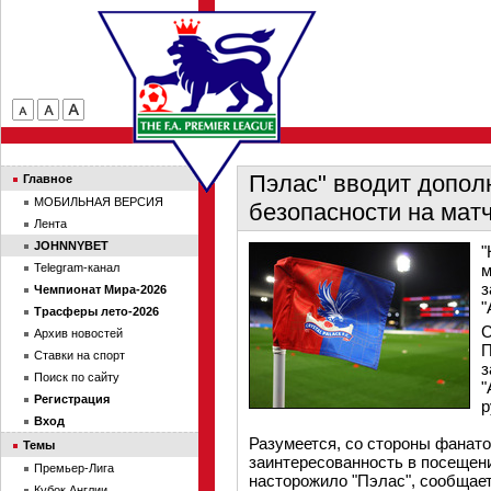
Пэлас" вводит допо
Главное
МОБИЛЬНАЯ ВЕРСИЯ
безопасности на мат
Лента
JOHNNYBET
"
Telegram-канал
м
з
Чемпионат Мира-2026
"
Трасферы лето-2026
С
Архив новостей
П
Ставки на спорт
з
Поиск по сайту
"
Регистрация
р
Вход
Разумеется, со стороны фанато
Темы
заинтересованность в посещени
Премьер-Лига
насторожило "Пэлас", сообщает
Кубок Англии