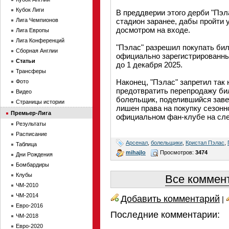
Кубок Лиги
В преддверии этого дерби "Пэ
Лига Чемпионов
стадион заранее, дабы пройти 
досмотром на входе.
Лига Европы
Лига Конференций
"Пэлас" разрешил покупать бил
Сборная Англии
официально зарегистрированны
Статьи
до 1 декабря 2025.
Трансферы
Наконец, "Пэлас" запретил так
Фото
предотвратить перепродажу би
Видео
болельщик, поделившийся заве
Страницы истории
лишен права на покупку сезонн
Премьер-Лига
официальном фан-клубе на сл
Результаты
Расписание
Арсенал
,
болельщики
,
Кристал Пэлас
,
Таблица
mihajlo
Просмотров:
3474
Дни Рождения
Бомбардиры
Клубы
Все коммент
ЧМ-2010
ЧМ-2014
Добавить комментарий
|
Евро-2016
Последние комментарии:
ЧМ-2018
Евро-2020