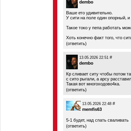
dembo
Ваше ето удивительно.
У сити на поле один опорный, и
Такое токо у пепа работать може
Хоть конечно факт того, что си
(
ответить
)
#
13.05.2026 22:51
dembo
Кр сливает ситу чтобы потом та
с сито рыгали, а арсу расставил
Такая вот многоходово4ка.
(
ответить
)
#
13.05.2026 22:48
memfis63
5-1 будет, над спать сваливать
(
ответить
)