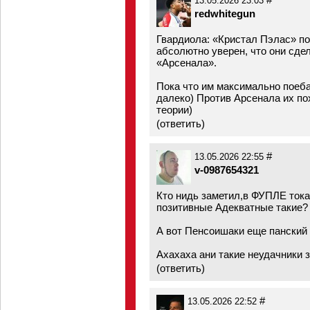
13.05.2026 23:03
redwhitegun
Гвардиола: «Кристал Пэлас» пок
абсолютно уверен, что они сде
«Арсенала».
Пока что им максимально поеба
далеко) Против Арсенала их по
теории)
(
ответить
)
#
13.05.2026 22:55
v-0987654321
Кто нидь заметил,в ФУПЛЕ то
позитивные Адекватные такие?
А вот Пенсоишаки еще панский 
Ахахаха ани такие неудачники 
(
ответить
)
#
13.05.2026 22:52