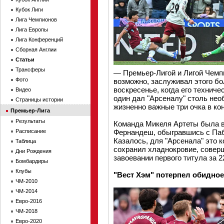
Кубок Лиги
Лига Чемпионов
Лига Европы
Лига Конференций
Сборная Англии
Статьи
Трансферы
— Премьер-Лигой и Лигой Чемпи
Фото
возможно, заслуживал этого б
воскресенье, когда его техниче
Видео
один дал "Арсеналу" столь не
Страницы истории
жизненно важные три очка в ко
Премьер-Лига
Результаты
Команда Микеля Артеты была в
Расписание
Фернандеш, обыгравшись с Пабл
Казалось, для "Арсенала" это к
Таблица
сохранил хладнокровие, совер
Дни Рождения
завоевании первого титула за 2
Бомбардиры
Клубы
"Вест Хэм" потерпел обидно
ЧМ-2010
ЧМ-2014
Евро-2016
ЧМ-2018
Евро-2020