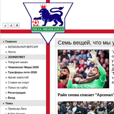
Семь вещей, что мы у
Главное
МОБИЛЬНАЯ ВЕРСИЯ
"
Лента
о
JOHNNYBET
у
Telegram-канал
з
Чемпионат Мира-2026
Д
Трасферы лето-2026
"
т
Архив новостей
а
Ставки на спорт
Поиск по сайту
Регистрация
Райя снова спасает "Арсенал
Вход
Темы
Премьер-Лига
Кубок Англии