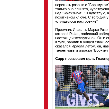
пережить разрыв с "Борнмутом"
только оно принято, чувствуеш
над "Фулхэмом". "Я чувствую, 
позитивном ключе. С того дня у
улучшилось настроение".
Преемник Ираолы, Марко Розе,
которой Райан, забивший побед
настоящей жемчужиной. Он и е
Крупи, забили в общей сложнос
оказался Ираола летом, он, нав
талантливым игрокам "Борнмута
Сарр превзошел цель Гласне