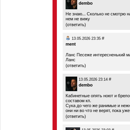
dembo
Не знаю... Сколько не смотрю 
нем не вижу
(
ответить
)
#
13.05.2026 23:35
ment
Ланс Песеже интересненький м
Ланс
(
ответить
)
#
13.05.2026 23:14
dembo
Кабинетные опять ноют и брело
составом кп.
Сука до чего же ранимые и нежн
они ни во что не верят, пока у
(
ответить
)
#