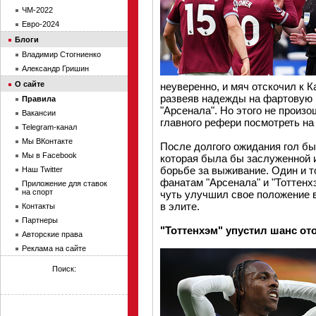
ЧМ-2022
Евро-2024
Блоги
Владимир Стогниенко
Александр Гришин
О сайте
неуверенно, и мяч отскочил к К
развеяв надежды на фартовую 
Правила
"Арсенала". Но этого не произ
Вакансии
главного рефери посмотреть н
Telegram-канал
Мы ВКонтакте
После долгого ожидания гол бы
Мы в Facebook
которая была бы заслуженной и
борьбе за выживание. Один и т
Наш Twitter
фанатам "Арсенала" и "Тоттенх
Приложение для ставок
на спорт
чуть улучшил свое положение в
в элите.
Контакты
Партнеры
"Тоттенхэм" упустил шанс от
Авторские права
Реклама на сайте
Поиск: