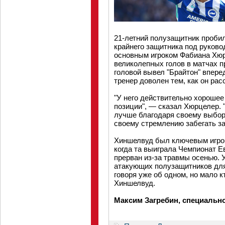
21-летний полузащитник пробил
крайнего защитника под руково
основным игроком Фабиана Хюр
великолепных голов в матчах п
головой вывел "Брайтон" вперед
тренер доволен тем, как он ра
"У него действительно хорошее
позиции", — сказал Хюрцелер. 
лучше благодаря своему выбор
своему стремлению забегать за
Хиншелвуд был ключевым игрок
когда та выиграла Чемпионат Е
прерван из-за травмы осенью. 
атакующих полузащитников для
говоря уже об одном, но мало к
Хиншелвуд.
Максим Загребин, специально