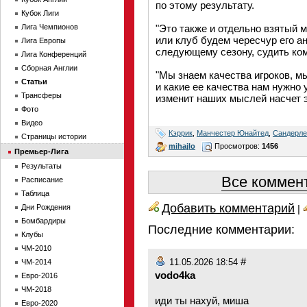
по этому результату.
Кубок Лиги
Лига Чемпионов
"Это также и отдельно взятый м
или клуб будем чересчур его а
Лига Европы
следующему сезону, судить ком
Лига Конференций
Сборная Англии
"Мы знаем качества игроков, м
Статьи
и какие ее качества нам нужно
Трансферы
изменит наших мыслей насчет э
Фото
Видео
Кэррик
,
Манчестер Юнайтед
,
Сандерле
Страницы истории
mihajlo
Просмотров:
1456
Премьер-Лига
Результаты
Все коммент
Расписание
Таблица
Добавить комментарий
Дни Рождения
|
Бомбардиры
Последние комментарии:
Клубы
ЧМ-2010
#
ЧМ-2014
11.05.2026 18:54
vodo4ka
Евро-2016
ЧМ-2018
иди ты нахуй, миша
Евро-2020