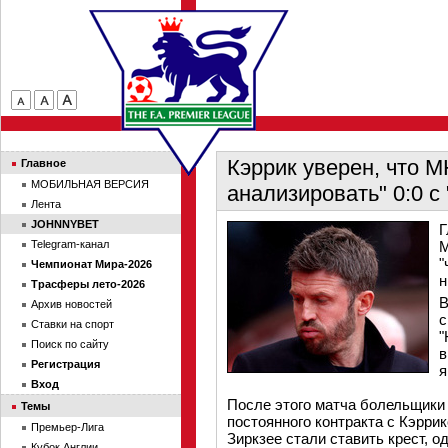
Кэррик уверен, что М
Главное
МОБИЛЬНАЯ ВЕРСИЯ
анализировать" 0:0 
Лента
JOHNNYBET
Г
Telegram-канал
М
"
Чемпионат Мира-2026
н
Трасферы лето-2026
В
Архив новостей
с
Ставки на спорт
"
Поиск по сайту
в
Регистрация
я
Вход
После этого матча болельщики
Темы
постоянного контракта с Кэрри
Премьер-Лига
Зиркзее стали ставить крест, 
Кубок Англии