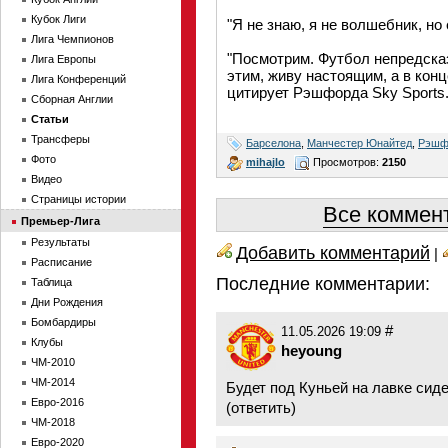
Кубок Лиги
"Я не знаю, я не волшебник, но
Лига Чемпионов
"Посмотрим. Футбол непредска
Лига Европы
этим, живу настоящим, а в кон
Лига Конференций
цитирует Рэшфорда Sky Sports
Сборная Англии
Статьи
Трансферы
Барселона
,
Манчестер Юнайтед
,
Рэшф
Фото
mihajlo
Просмотров:
2150
Видео
Страницы истории
Все коммент
Премьер-Лига
Результаты
Добавить комментарий
|
Расписание
Последние комментарии:
Таблица
Дни Рождения
Бомбардиры
#
11.05.2026 19:09
Клубы
heyoung
ЧМ-2010
ЧМ-2014
Будет под Куньей на лавке сид
Евро-2016
(
ответить
)
ЧМ-2018
Евро-2020