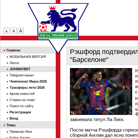
Рэшфорд подтвердил 
Главное
МОБИЛЬНАЯ ВЕРСИЯ
"Барселоне"
Лента
JOHNNYBET
Н
Telegram-канал
п
п
Чемпионат Мира-2026
и
Трасферы лето-2026
с
Архив новостей
Н
Ставки на спорт
г
Поиск по сайту
ш
Регистрация
Ф
Вход
завоевала титул Ла Лиги.
Темы
После матча Рэшфорда спросили
Премьер-Лига
сборной Англии дал ясно понят
Кубок Англии