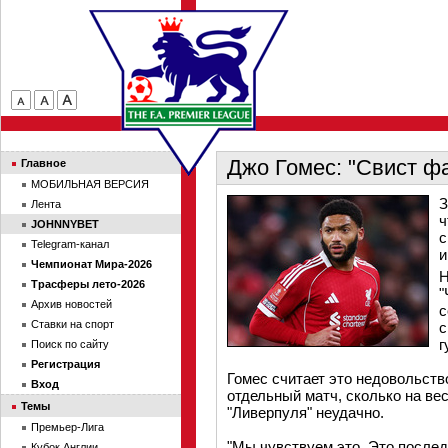
Джо Гомес: "Свист ф
Главное
МОБИЛЬНАЯ ВЕРСИЯ
З
Лента
ч
JOHNNYBET
с
Telegram-канал
и
Чемпионат Мира-2026
Н
Трасферы лето-2026
"
Архив новостей
с
Ставки на спорт
с
г
Поиск по сайту
Регистрация
Гомес считает это недовольств
Вход
отдельный матч, сколько на ве
Темы
"Ливерпуля" неудачно.
Премьер-Лига
"Мы чувствуем это. Это послед
Кубок Англии