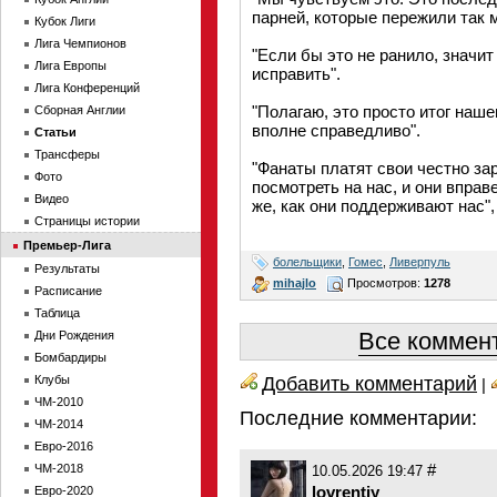
парней, которые пережили так м
Кубок Лиги
Лига Чемпионов
"Если бы это не ранило, значит
Лига Европы
исправить".
Лига Конференций
"Полагаю, это просто итог наше
Сборная Англии
вполне справедливо".
Статьи
Трансферы
"Фанаты платят свои честно за
Фото
посмотреть на нас, и они вправ
Видео
же, как они поддерживают нас",
Страницы истории
Премьер-Лига
болельщики
,
Гомес
,
Ливерпуль
Результаты
mihajlo
Просмотров:
1278
Расписание
Таблица
Все коммент
Дни Рождения
Бомбардиры
Добавить комментарий
Клубы
|
ЧМ-2010
Последние комментарии:
ЧМ-2014
Евро-2016
#
ЧМ-2018
10.05.2026 19:47
lovrentiy
Евро-2020