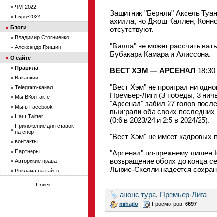
ЧМ-2022
Защитник "Бернли" Аксель Туа
Евро-2024
ахилла, но Джош Каллен, Конн
Блоги
отсутствуют.
Владимир Стогниенко
"Вилла" не может рассчитыват
Александр Гришин
Бубакара Камара и Алиссона.
О сайте
Правила
ВЕСТ ХЭМ — АРСЕНАЛ
18:30
Вакансии
"Вест Хэм" не проиграл ни одн
Telegram-канал
Премьер-Лиги (3 победы, 3 ничь
Мы ВКонтакте
"Арсенал" забил 27 голов посл
Мы в Facebook
выиграли оба своих последних
Наш Twitter
(0:6 в 2023/24 и 2:5 в 2024/25).
Приложение для ставок
на спорт
"Вест Хэм" не имеет кадровых 
Контакты
Партнеры
"Арсенал" по-прежнему лишен 
возвращение обоих до конца с
Авторские права
Льюис-Скелли надеется сохрани
Реклама на сайте
Поиск:
анонс тура
,
Премьер-Лига
mihajlo
Просмотров:
6697