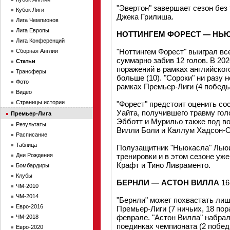
"Эвертон" завершает сезон бе
Кубок Лиги
Джека Грилиша.
Лига Чемпионов
Лига Европы
НОТТИНГЕМ ФОРЕСТ — НЬ
Лига Конференций
"Ноттингем Форест" выиграл вс
Сборная Англии
суммарно забив 12 голов. В 20
Статьи
поражений в рамках английског
Трансферы
больше (10). "Сороки" ни разу 
Фото
рамках Премьер-Лиги (4 победы,
Видео
Страницы истории
"Форест" предстоит оценить со
Уайта, получившего травму гол
Премьер-Лига
Эбботт и Мурильо также под во
Результаты
Вилли Боли и Каллум Хадсон-О
Расписание
Таблица
Полузащитник "Ньюкасла" Льюи
Дни Рождения
тренировки и в этом сезоне уже
Крафт и Тино Ливраменто.
Бомбардиры
Клубы
БЕРНЛИ — АСТОН ВИЛЛА
16
ЧМ-2010
ЧМ-2014
"Бернли" может похвастать лиш
Евро-2016
Премьер-Лиги (7 ничьих, 18 пор
феврале. "Астон Вилла" набрал
ЧМ-2018
поединках чемпионата (2 победы
Евро-2020