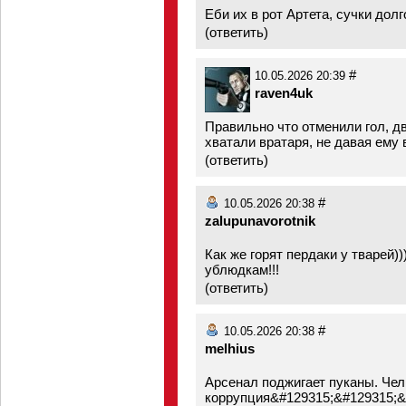
Еби их в рот Артета, сучки долг
(
ответить
)
#
10.05.2026 20:39
raven4uk
Правильно что отменили гол, дв
хватали вратаря, не давая ему
(
ответить
)
#
10.05.2026 20:38
zalupunavorotnik
Как же горят пердаки у тварей)
ублюдкам!!!
(
ответить
)
#
10.05.2026 20:38
melhius
Арсенал поджигает пуканы. Чел 
коррупция&#129315;&#129315;&