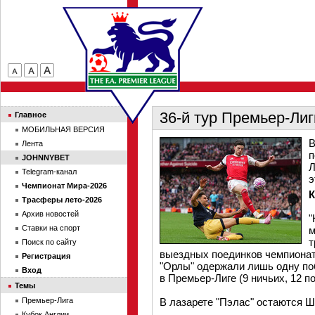
36-й тур Премьер-Лиг
Главное
МОБИЛЬНАЯ ВЕРСИЯ
В
Лента
п
JOHNNYBET
Л
Telegram-канал
э
Чемпионат Мира-2026
Трасферы лето-2026
Архив новостей
"
Ставки на спорт
м
т
Поиск по сайту
выездных поединков чемпионата
Регистрация
"Орлы" одержали лишь одну поб
Вход
в Премьер-Лиге (9 ничьих, 12 п
Темы
Премьер-Лига
В лазарете "Пэлас" остаются Ш
Кубок Англии