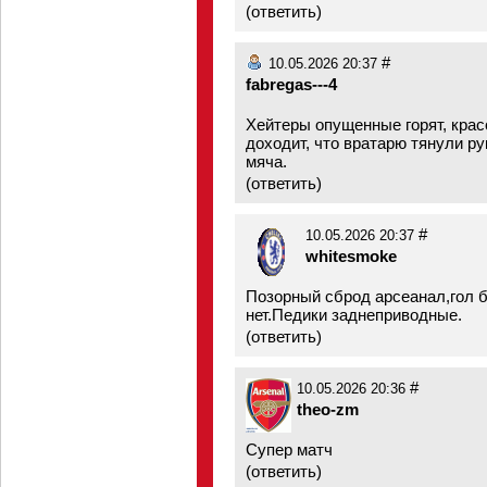
(
ответить
)
#
10.05.2026 20:37
fabregas---4
Хейтеры опущенные горят, красо
доходит, что вратарю тянули рук
мяча.
(
ответить
)
#
10.05.2026 20:37
whitesmoke
Позорный сброд арсеанал,гол б
нет.Педики заднеприводные.
(
ответить
)
#
10.05.2026 20:36
theo-zm
Супер матч
(
ответить
)