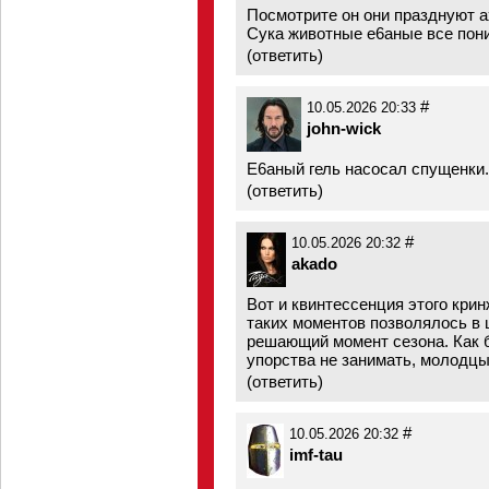
Посмотрите он они празднуют 
Сука животные е6аные все пони
(
ответить
)
#
10.05.2026 20:33
john-wick
Е6аный гель насосал спущенки.
(
ответить
)
#
10.05.2026 20:32
akado
Вот и квинтессенция этого крин
таких моментов позволялось в 
решающий момент сезона. Как б
упорства не занимать, молодцы
(
ответить
)
#
10.05.2026 20:32
imf-tau