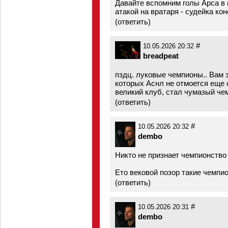
Давайте вспомним голы Арса в 
атакой на вратаря - судейка ко
(
ответить
)
#
10.05.2026 20:32
breadpeat
пздц. луковые чемпионы.. Вам 
которых Аснл не отмоется еще с
великий клуб, стал чумазый че
(
ответить
)
#
10.05.2026 20:32
dembo
Никто не признает чемпионство
Ето вековой позор такие чемпи
(
ответить
)
#
10.05.2026 20:31
dembo