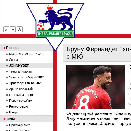
Бруну Фернандеш хоч
Главное
МОБИЛЬНАЯ ВЕРСИЯ
с МЮ
Лента
JOHNNYBET
К
Telegram-канал
Ф
Чемпионат Мира-2026
П
н
Трасферы лето-2026
о
Архив новостей
с
Ставки на спорт
п
Поиск по сайту
ф
Регистрация
Вход
Однако преображение "Юнайтед
Лигу Чемпионов повышает шанс
Темы
полузащитника сборной Португ
Премьер-Лига
Кубок Англии