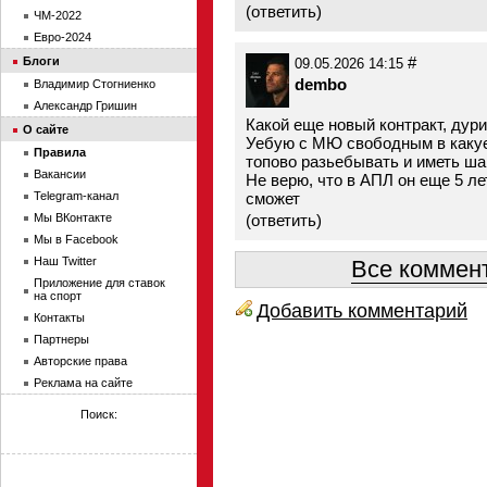
(
ответить
)
ЧМ-2022
Евро-2024
#
Блоги
09.05.2026 14:15
dembo
Владимир Стогниенко
Александр Гришин
Какой еще новый контракт, дурик
О сайте
Уебую с МЮ свободным в какуе-
Правила
топово разьебывать и иметь ша
Вакансии
Не верю, что в АПЛ он еще 5 ле
Telegram-канал
сможет
Мы ВКонтакте
(
ответить
)
Мы в Facebook
Наш Twitter
Все коммент
Приложение для ставок
на спорт
Добавить комментарий
Контакты
Партнеры
Авторские права
Реклама на сайте
Поиск: