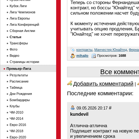
Теперь со стороны Фернандеша
Кубок Лиги
контракт, но боссы "Юнайтед" ч
Лига Чемпионов
сильном положении насчет буд
Лига Европы
К моменту истечения действую
Лига Конференций
учитывать опцию продления, Бр
Сборная Англии
"Юнайтед" не хочет перегружат
Статьи
Трансферы
Фото
контракты
,
Манчестер Юнайтед
,
Ферна
mihajlo
Просмотров:
1688
Видео
Страницы истории
Премьер-Лига
Все коммент
Результаты
Расписание
Добавить комментарий
|
Таблица
Последние комментарии:
Дни Рождения
Бомбардиры
Клубы
#
09.05.2026 20:17
ЧМ-2010
kundevil
ЧМ-2014
Евро-2016
Атлична-атлична
Подпишет контракт на новую пе
ЧМ-2018
и увеличением срока
Евро-2020