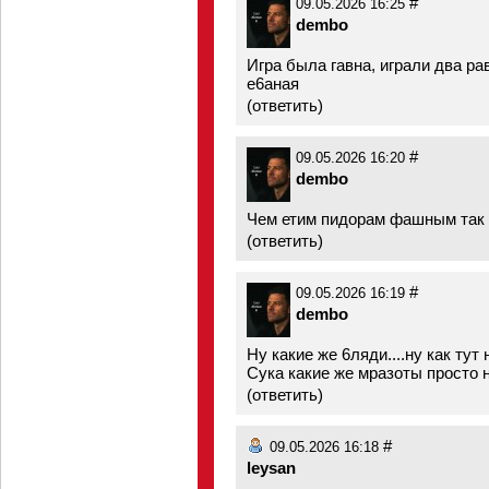
#
09.05.2026 16:25
dembo
Игра была гавна, играли два ра
е6аная
(
ответить
)
#
09.05.2026 16:20
dembo
Чем етим пидорам фашным так н
(
ответить
)
#
09.05.2026 16:19
dembo
Ну какие же 6ляди....ну как тут 
Сука какие же мразоты просто 
(
ответить
)
#
09.05.2026 16:18
leysan