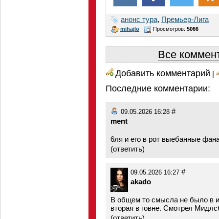
анонс тура
,
Премьер-Лига
mihajlo
Просмотров:
5066
Все коммент
Добавить комментарий
|
Последние комментарии:
#
09.05.2026 16:28
ment
6ля и его в рот выебанные фан
(
ответить
)
#
09.05.2026 16:27
akado
В общем то смысла не было в иг
вторая в говне. Смотрел Мидлс
(
ответить
)