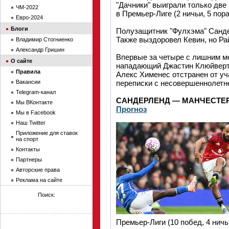
"Дачники" выиграли только две
ЧМ-2022
в Премьер-Лиге (2 ничьи, 5 пор
Евро-2024
Блоги
Полузащитник "Фулхэма" Санде
Также выздоровел Кевин, но Ра
Владимир Стогниенко
Александр Гришин
Впервые за четыре с лишним ме
О сайте
нападающий Джастин Клюйверт,
Правила
Алекс Хименес отстранен от уч
Вакансии
переписки с несовершеннолетн
Telegram-канал
САНДЕРЛЕНД — МАНЧЕСТЕ
Мы ВКонтакте
Прогноз
Мы в Facebook
Наш Twitter
Приложение для ставок
на спорт
Контакты
Партнеры
Авторские права
Реклама на сайте
Поиск:
Премьер-Лиги (10 побед, 4 ничь