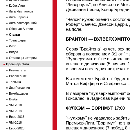
"Ливерпуль", но Алиссон и Мох
Кубок Лиги
Джованни Леони, Конор Брэдли,
Лига Чемпионов
Лига Европы
"Челси" нужно оценить состоян
Лига Конференций
Роберт Санчес, Джесси Дерри, 
на поле.
Сборная Англии
Статьи
БРАЙТОН — ВУЛВЕРХЭМПТ
Трансферы
Фото
Серия "Брайтона" из четырех п
Видео
оборвана поражением 3:1 от "Н
Страницы истории
"Вулверхэмптон" не выиграл ни
высшего дивизиона (5 ничьих, 1
Премьер-Лига
в восьми последних встречах с 
Результаты
Расписание
В этом матче "Брайтон" будет
Таблица
Матса Виффера и Стефаноса Ц
Дни Рождения
В лазарете "Вулверхэмптона" 
Бомбардиры
Гонсалес, а Ладислав Крейчи п
Клубы
ЧМ-2010
ФУЛХЭМ — БОРНМУТ
17:00
ЧМ-2014
Евро-2016
"Фулхэму" не удавалось забить
Премьер-Лиги. "Борнмут" не зн
ЧМ-2018
высшем дивизионе (7 побед, 8 
Евро-2020