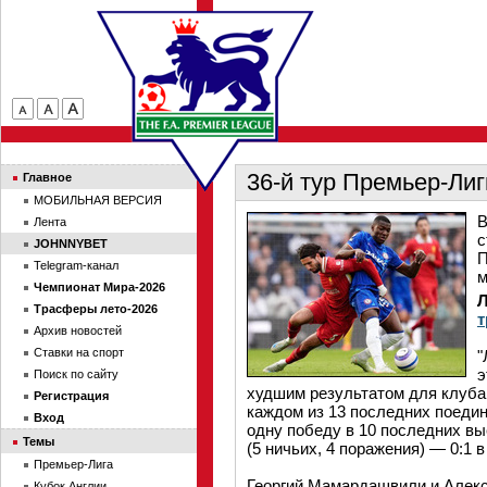
36-й тур Премьер-Лиг
Главное
МОБИЛЬНАЯ ВЕРСИЯ
В
Лента
с
JOHNNYBET
П
Telegram-канал
м
Чемпионат Мира-2026
Трасферы лето-2026
т
Архив новостей
Ставки на спорт
"
э
Поиск по сайту
худшим результатом для клуба с
Регистрация
каждом из 13 последних поеди
Вход
одну победу в 10 последних вы
Темы
(5 ничьих, 4 поражения) — 0:1 
Премьер-Лига
Георгий Мамардашвили и Алекса
Кубок Англии