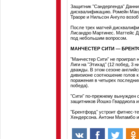
Защитник "Сандерленда" Данни
дисквалификацию. Ромейн Манд
Траоре и Нильсон Ангуло возоб
После трех матчей дисквалифи
Лисандро Мартинес. Маттейс Д
под небольшим вопросом.
МАНЧЕСТЕР СИТИ — БРЕНТ
"Манчестер Сити" не проиграл 
Лиги на "Этихад" (12 побед, 3 н
дважды. В этом сезоне английс
дивизионе соотношение голов к
поражения в четырех последних
победа).
"Сити" по-прежнему вынужден 
защитников Йошко Гвардиола и
"Брентфорд" устроит фитнес-те
Хендерсона. Антони Миламбо и