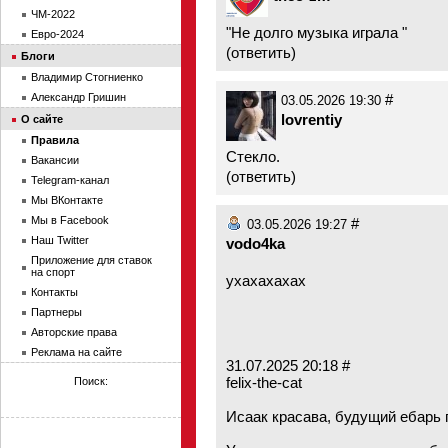
ЧМ-2022
"Не долго музыка играла "
Евро-2024
(
ответить
)
Блоги
Владимир Стогниенко
Александр Гришин
#
03.05.2026 19:30
lovrentiy
О сайте
Правила
Стекло.
Вакансии
(
ответить
)
Telegram-канал
Мы ВКонтакте
Мы в Facebook
#
03.05.2026 19:27
Наш Twitter
vodo4ka
Приложение для ставок
на спорт
ухахахахах
Контакты
Партнеры
Авторские права
Реклама на сайте
31.07.2025 20:18 #
felix-the-cat
Поиск:
Исаак красава, будущий ебарь 