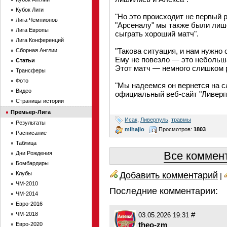
Кубок Лиги
"Но это происходит не первый р
Лига Чемпионов
"Арсеналу" мы также были лише
Лига Европы
сыграть хороший матч".
Лига Конференций
"Такова ситуация, и нам нужно 
Сборная Англии
Ему не повезло — это небольш
Статьи
Этот матч — немного слишком р
Трансферы
Фото
"Мы надеемся он вернется на 
Видео
официальный веб-сайт "Ливерп
Страницы истории
Премьер-Лига
Исак
,
Ливерпуль
,
травмы
Результаты
mihajlo
Просмотров:
1803
Расписание
Таблица
Все коммент
Дни Рождения
Бомбардиры
Добавить комментарий
Клубы
|
ЧМ-2010
Последние комментарии:
ЧМ-2014
Евро-2016
#
ЧМ-2018
03.05.2026 19:31
theo-zm
Евро-2020