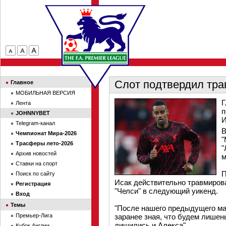
Слот подтвердил тра
Главное
МОБИЛЬНАЯ ВЕРСИЯ
Г
Лента
п
JOHNNYBET
И
Telegram-канал
В
Чемпионат Мира-2026
"
Трасферы лето-2026
"
Архив новостей
м
Ставки на спорт
П
Поиск по сайту
Исак действительно травмирова
Регистрация
"Челси" в следующий уикенд.
Вход
Темы
"После нашего предыдущего ма
Премьер-Лига
заранее зная, что будем лишен
лишились и Алекса".
Кубок Англии