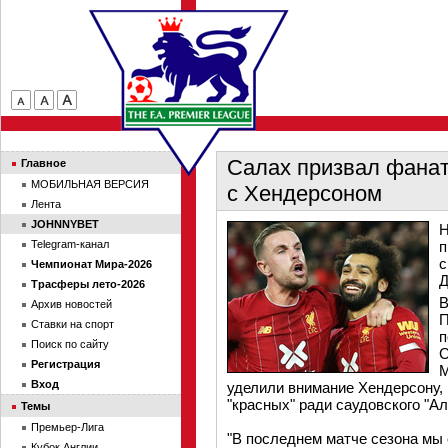
Салах призвал фанат
Главное
МОБИЛЬНАЯ ВЕРСИЯ
с Хендерсоном
Лента
JOHNNYBET
Н
Telegram-канал
п
с
Чемпионат Мира-2026
Д
Трасферы лето-2026
В
Архив новостей
П
Ставки на спорт
п
Поиск по сайту
С
Регистрация
М
Вход
уделили внимание Хендерсону, 
"красных" ради саудовского "А
Темы
Премьер-Лига
"В последнем матче сезона мы 
Кубок Англии