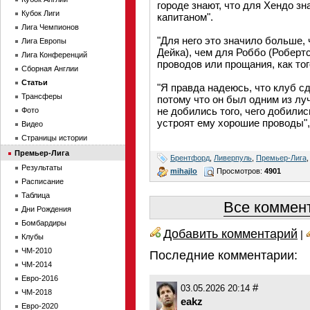
городе знают, что для Хендо зн
Кубок Лиги
капитаном".
Лига Чемпионов
"Для него это значило больше, 
Лига Европы
Дейка), чем для Роббо (Робертс
Лига Конференций
проводов или прощания, как тог
Сборная Англии
Статьи
"Я правда надеюсь, что клуб сд
Трансферы
потому что он был одним из луч
не добились того, чего добили
Фото
устроят ему хорошие проводы"
Видео
Страницы истории
Премьер-Лига
Брентфорд
,
Ливерпуль
,
Премьер-Лига
Результаты
mihajlo
Просмотров:
4901
Расписание
Таблица
Все коммент
Дни Рождения
Бомбардиры
Добавить комментарий
|
Клубы
ЧМ-2010
Последние комментарии:
ЧМ-2014
Евро-2016
#
03.05.2026 20:14
ЧМ-2018
eakz
Евро-2020