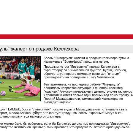
уль" жалеет о продаже Келлехера
Боссы "Ливерпуля" жалеют о продаже голкипера Кувина
Келлехера в "Брентфорд" прошлым летом.
Прошлым летом "Ливерпуль" продал Келлехера в
"Брентфорд" за 18 миллионов фунтов. Кувин, наконец,
обрел статус первого номера и помогает "пчелам"
претендовать на попадание в Лигу Чемпионов.
Тем временем, на последнем рубеже "Ливерпуля"
сложилась непростая ситуация. Основной голкипер
"красных" Алиссон по-прежнему демонстрирует склоннос
к травмам и имеет только один полный год по контракту. А
Георгий Мамардашвили, заменивший Келлехера, не
выглядит надежно.
ии TEAMtalk, боссы "Ливерпуля" пока не видят у Мамардашвили потенциала стать
ром, а если Алиссон уйдет в "Ювентус" грядущим летом, "красные" могут быть
рупно потратиться на нового голкипера.
ии можно было бы избежать, если бы Келлехер до сих пор принадлежал "Ливерпулю",
оводство чемпионов Премьер-Лиги признает, что продажа 27-летнего ирландца была