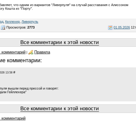
бавляет, что одним из вариантов "Ливерпуля" на случай расставания с Алиссоном
гу Кошта из "Порту".
рд
,
Келлехер
,
Ливерпуль
Просмотров:
2773
01.05.2026
12:
Все комментарии к этой новости
 комментарий
Правила
|
ие комментарии:
#
2026 13:58
пуля вышли перед прессой и говорят:
дали Гейллехера"
Все комментарии к этой новости
 комментарий