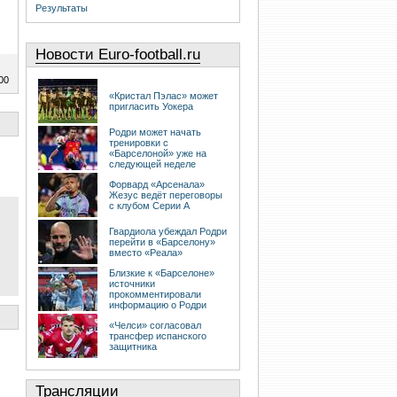
Результаты
Новости Euro-football.ru
00
«Кристал Пэлас» может
пригласить Уокера
Родри может начать
тренировки с
«Барселоной» уже на
следующей неделе
Форвард «Арсенала»
Жезус ведёт переговоры
с клубом Серии А
Гвардиола убеждал Родри
перейти в «Барселону»
вместо «Реала»
Близкие к «Барселоне»
источники
прокомментировали
информацию о Родри
«Челси» согласовал
трансфер испанского
защитника
Трансляции