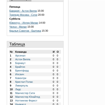
Пятница
Бавария - Астон Вилла
15:00
Торпедо Москва - Сочи
20:00
Суббота
Ювентус - Интер Милан
14:00
Челси - Милан
15:00
Крылья Советов - Балтика
15:30
Таблица
№
Команда
И
О
1
Арсенал
0
0
2
Астон Вилла
0
0
3
Борнмут
0
0
4
Брайтон
0
0
5
Брентфорд
0
0
6
Ипсвич
0
0
7
Ковентри
0
0
8
Кристал Пэлас
0
0
9
Ливерпуль
0
0
10
Лидс
0
0
11
Манчестер Сити
0
0
12
Манчестер Юнайтед
0
0
13
Ноттингем Форест
0
0
14
Ньюкасл
0
0