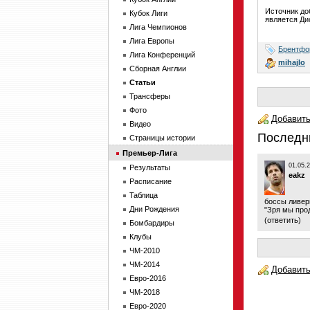
Источник до
Кубок Лиги
является Дио
Лига Чемпионов
Лига Европы
Брентфо
Лига Конференций
mihajlo
Сборная Англии
Статьи
Трансферы
Фото
Добавить
Видео
Последн
Страницы истории
Премьер-Лига
01.05.
Результаты
eakz
Расписание
Таблица
боссы ливер
Дни Рождения
"Зря мы про
(
ответить
)
Бомбардиры
Клубы
ЧМ-2010
ЧМ-2014
Добавить
Евро-2016
ЧМ-2018
Евро-2020