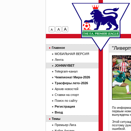
"Ливерп
Главное
МОБИЛЬНАЯ ВЕРСИЯ
Лента
JOHNNYBET
Telegram-канал
Чемпионат Мира-2026
Трасферы лето-2026
Архив новостей
Ставки на спорт
Поиск по сайту
Регистрация
По информац
первым номе
Вход
вынуждены к
Темы
Этой ситуац
Премьер-Лига
поэтому рук
ошибкой.
Кубок Англии