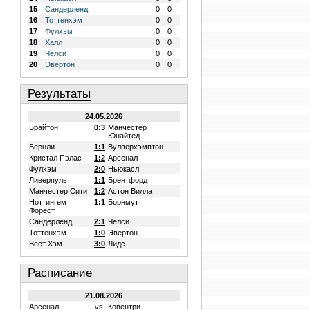
15
Сандерленд
0
0
16
Тоттенхэм
0
0
17
Фулхэм
0
0
18
Халл
0
0
19
Челси
0
0
20
Эвертон
0
0
Результаты
24.05.2026
Брайтон
0:3
Манчестер
Юнайтед
Бернли
1:1
Вулверхэмптон
Кристал Пэлас
1:2
Арсенал
Фулхэм
2:0
Ньюкасл
Ливерпуль
1:1
Брентфорд
Манчестер Сити
1:2
Астон Вилла
Ноттингем
1:1
Борнмут
Форест
Сандерленд
2:1
Челси
Тоттенхэм
1:0
Эвертон
Вест Хэм
3:0
Лидс
Расписание
21.08.2026
Арсенал
vs.
Ковентри