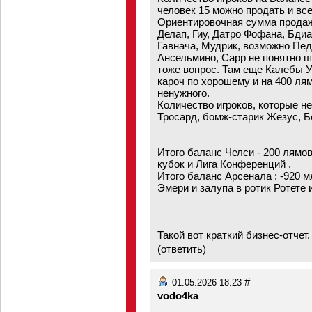
человек 15 можно продать и все
Ориентировочная сумма продаж
Делап, Гиу, Датро Фофана, Бдиа
Гавнача, Мудрик, возможно Педр
Ансельмино, Сарр не понятно ш
тоже вопрос. Там еще Калебы У
кароч по хорошему и на 400 л
ненужного.
Количество игроков, которые н
Тросард, бомж-старик Жезус, Б
Итого баланс Челси - 200 лямо
кубок и Лига Конференций .
Итого баланс Арсенала : -920 м
Эмери и залупа в ротик Ротете 
Такой вот краткий бизнес-отчет
(
ответить
)
#
01.05.2026 18:23
vodo4ka