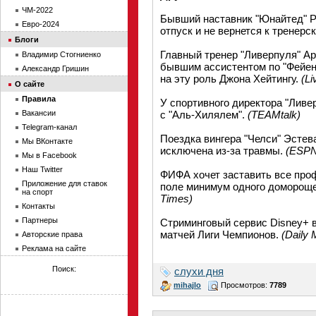
ЧМ-2022
Бывший наставник "Юнайтед" Р
Евро-2024
отпуск и не вернется к тренер
Блоги
Главный тренер "Ливерпуля" А
Владимир Стогниенко
бывшим ассистентом по "Фейен
Александр Гришин
на эту роль Джона Хейтингу.
(Li
О сайте
Правила
У спортивного директора "Ливе
Вакансии
с "Аль-Хилялем".
(TEAMtalk)
Telegram-канал
Поездка вингера "Челси" Эстев
Мы ВКонтакте
исключена из-за травмы.
(ESPN 
Мы в Facebook
Наш Twitter
ФИФА хочет заставить все про
Приложение для ставок
поле минимум одного доморощен
на спорт
Times)
Контакты
Партнеры
Стриминговый сервис Disney+ 
матчей Лиги Чемпионов.
(Daily 
Авторские права
Реклама на сайте
Поиск:
слухи дня
mihajlo
Просмотров:
7789