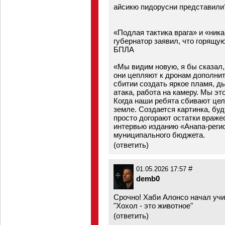
айсикю пидорусни представи
«Подлая тактика врага» и «ник
губернатор заявил, что горящу
БПЛА
«Мы видим новую, я бы сказал
они цепляют к дронам дополнит
сбитии создать яркое пламя, д
атака, работа на камеру. Мы э
Когда наши ребята сбивают цель
земле. Создается картинка, буд
просто догорают остатки враже
интервью изданию «Анапа-регио
муниципального бюджета.
(
ответить
)
#
01.05.2026 17:57
demb0
Срочно! Хаби Алонсо начал учи
"Хохол - это животное"
(
ответить
)