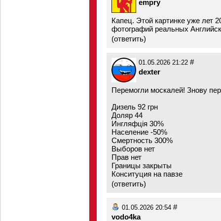
empry
Капец. Этой картинке уже лет 2
фотографий реальных Английских
(
ответить
)
#
01.05.2026 21:22
dexter
Перемогли москалей! Знову пе
Дизель 92 грн
Доляр 44
Ингляфцiя 30%
Население -50%
Смертность 300%
Выборов нет
Прав нет
Границы закрыты
Конситуция на павзе
(
ответить
)
#
01.05.2026 20:54
vodo4ka