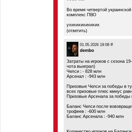
Во время четвертой украинской
комплекс ПВО
ухихихихихихих
(
ответить
)
#
01.05.2026 19:08
dembo
Затраты на игроков с сезона 19
чота выиграл)
Челси : - 828 млн
Арсенал : -943 млн
Призовые Челси за победы в тур
всех призовые плюс минус равн
Призовые Арсенала за победы в
Баланс Челси после вовзвраще
трофеев : -600 млн
Баланс Арсенала : -940 млн
Количество игроков на Балансе 