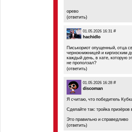
орево
(
ответить
)
#
01.05.2026 16:31
hachidlo
Писькориот опущенный, отца св
чернокнижницей и киргизским д
каждый день, в хате, которую э
не проползал?
(
ответить
)
#
01.05.2026 16:28
discoman
Я считаю, что победитель Кубк
Сделайте так: тройка призёров 
Это правильно и справедливо
(
ответить
)