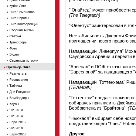
Кубок Лиги
"Юнайтед" может приобрести с
Лига Чемпионов
(The Telegraph)
Лига Европы
Лига Конференций
"Ювентус" заинтересован в гол
Сборная Англии
Нестабильность Джереми Фримп
Статьи
приглашении нового правого за
Трансферы
Фото
Нападающий "Ливерпуля" Мохам
Видео
Саудовской Аравии и перейти в
Страницы истории
"Арсенал" и ПСЖ отказываются
Премьер-Лига
"Барселоной" за нападающего 
Результаты
Расписание
Нападающий "Тоттенхэма" Риша
Таблица
(TEAMtalk)
Дни Рождения
"Тоттенхэм" продаст голкипера
Бомбардиры
собираясь пригласить Джеймса
Клубы
Вербрюггена из "Брайтона".
(TE
ЧМ-2010
ЧМ-2014
"Ньюкасл" выбирает себе новог
Евро-2016
представляющего "Ланс" Робен
ЧМ-2018
Другое
Евро-2020