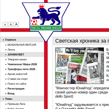
Светская хроника за 
Главное
МОБИЛЬНАЯ ВЕРСИЯ
Б
Лента
"
JOHNNYBET
М
Telegram-канал
п
Чемпионат Мира-2026
а
Трасферы лето-2026
п
Архив новостей
К
Ставки на спорт
х
Поиск по сайту
"Манчестер Юнайтед" определи
Регистрация
своей целью номер один среди 
Вход
dello Sport)
Темы
Премьер-Лига
"Юнайтед" задумывается о прио
(La Gazzetta dello Sport)
Кубок Англии