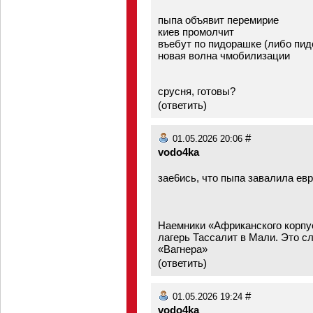
пыпа объявит перемирие
киев промолчит
въебут по пидорашке (либо пид
новая волна чмобилизации
срусня, готовы?
(
ответить
)
#
01.05.2026 20:06
vodo4ka
зае6ись, что пыпа завалила евр
Наемники «Африканского корп
лагерь Тассалит в Мали. Это с
«Вагнера»
(
ответить
)
#
01.05.2026 19:24
vodo4ka