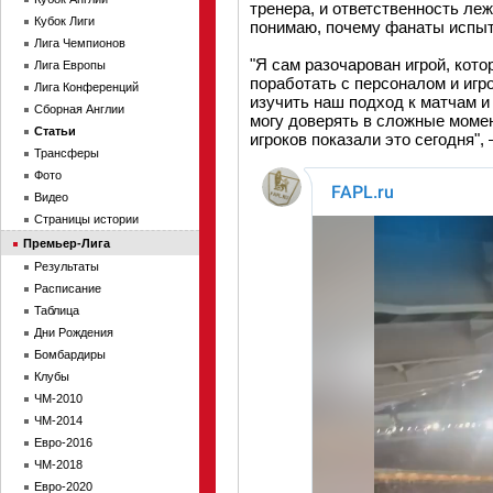
тренера, и ответственность леж
Кубок Лиги
понимаю, почему фанаты испыт
Лига Чемпионов
"Я сам разочарован игрой, кот
Лига Европы
поработать с персоналом и игр
Лига Конференций
изучить наш подход к матчам и
Сборная Англии
могу доверять в сложные момен
Статьи
игроков показали это сегодня"
Трансферы
Фото
Видео
Страницы истории
Премьер-Лига
Результаты
Расписание
Таблица
Дни Рождения
Бомбардиры
Клубы
ЧМ-2010
ЧМ-2014
Евро-2016
ЧМ-2018
Евро-2020