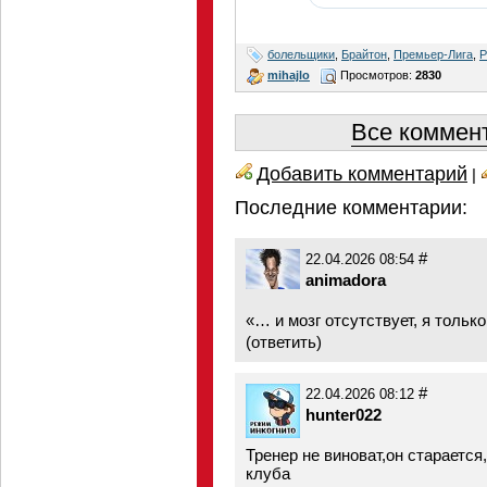
болельщики
,
Брайтон
,
Премьер-Лига
,
Р
mihajlo
Просмотров:
2830
Все коммент
Добавить комментарий
|
Последние комментарии:
#
22.04.2026 08:54
animadora
«… и мозг отсутствует, я тольк
(
ответить
)
#
22.04.2026 08:12
hunter022
Тренер не виноват,он старается
клуба