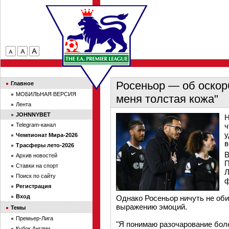
Росеньор — об оскор
Главное
МОБИЛЬНАЯ ВЕРСИЯ
меня толстая кожа"
Лента
JOHNNYBET
Н
Telegram-канал
ч
у
Чемпионат Мира-2026
в
Трасферы лето-2026
В
Архив новостей
П
Ставки на спорт
Л
Поиск по сайту
ф
Регистрация
Вход
Однако Росеньор ничуть не оби
выражению эмоций.
Темы
Премьер-Лига
"Я понимаю разочарование боле
Кубок Англии