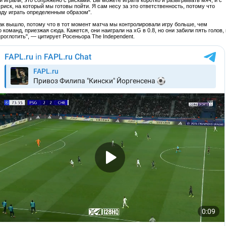
и играли, это сопряжено с рисками. Вы можете играть коротко и разыгрывать мяч, и с
риск, на который мы готовы пойти. Я сам несу за это ответственность, потому что
ду играть определенным образом".
так вышло, потому что в тот момент матча мы контролировали игру больше, чем
команд, приезжая сюда. Кажется, они наиграли на xG в 0.8, но они забили пять голов, 
проглотить", — цитирует Росеньора The Independent.