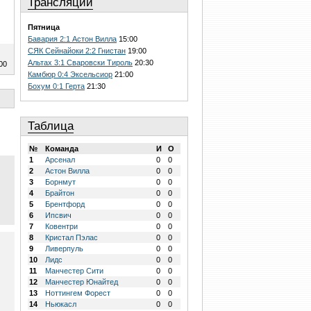
Трансляции
Пятница
Бавария 2:1 Астон Вилла
15:00
СЯК Сейнайоки 2:2 Гнистан
19:00
Альтах 3:1 Сваровски Тироль
20:30
00
Камбюр 0:4 Эксельсиор
21:00
Бохум 0:1 Герта
21:30
Таблица
№
Команда
И
О
1
Арсенал
0
0
2
Астон Вилла
0
0
3
Борнмут
0
0
4
Брайтон
0
0
5
Брентфорд
0
0
6
Ипсвич
0
0
7
Ковентри
0
0
8
Кристал Пэлас
0
0
9
Ливерпуль
0
0
10
Лидс
0
0
11
Манчестер Сити
0
0
12
Манчестер Юнайтед
0
0
13
Ноттингем Форест
0
0
14
Ньюкасл
0
0