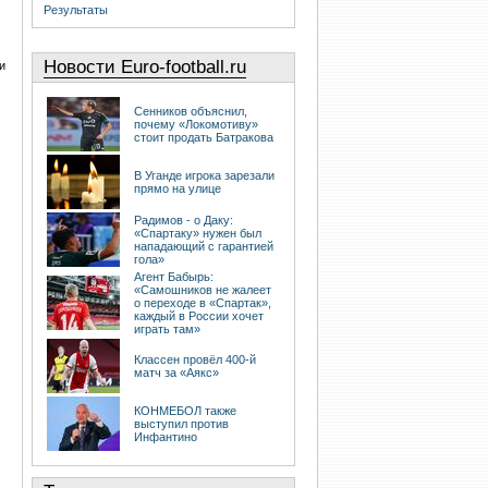
Результаты
Новости Euro-football.ru
и
Сенников объяснил,
почему «Локомотиву»
стоит продать Батракова
В Уганде игрока зарезали
прямо на улице
Радимов - о Даку:
«Спартаку» нужен был
нападающий с гарантией
гола»
Агент Бабырь:
«Самошников не жалеет
о переходе в «Спартак»,
каждый в России хочет
играть там»
Классен провёл 400-й
матч за «Аякс»
КОНМЕБОЛ также
выступил против
Инфантино