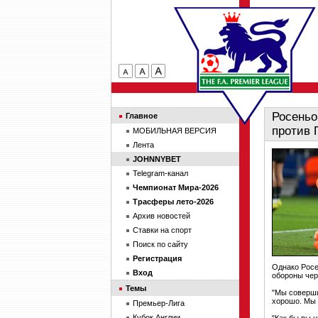
Росеньо
Главное
против
МОБИЛЬНАЯ ВЕРСИЯ
Лента
JOHNNYBET
Telegram-канал
Чемпионат Мира-2026
Трасферы лето-2026
Архив новостей
Ставки на спорт
Поиск по сайту
Регистрация
Однако Росе
Вход
обороны чер
Темы
"Мы соверши
хорошо. Мы 
Премьер-Лига
Кубок Англии