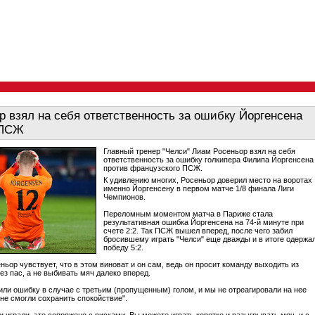
р взял на себя ответственность за ошибку Йоргенсена
 ПСЖ
Главный тренер "Челси" Лиам Росеньор взял на себя
ответственность за ошибку голкипера Филипа Йоргенсена
против французского ПСЖ.
К удивлению многих, Росеньор доверил место на воротах
именно Йоргенсену в первом матче 1/8 финала Лиги
Чемпионов.
Переломным моментом матча в Париже стала
результативная ошибка Йоргенсена на 74-й минуте при
счете 2:2. Так ПСЖ вышел вперед, после чего забил
бросившему играть "Челси" еще дважды и в итоге одержа
победу 5:2.
ньор чувствует, что в этом виноват и он сам, ведь он просит команду выходить из
ез пас, а не выбивать мяч далеко вперед.
ли ошибку в случае с третьим (пропущенным) голом, и мы не отреагировали на нее
не смогли сохранить спокойствие".