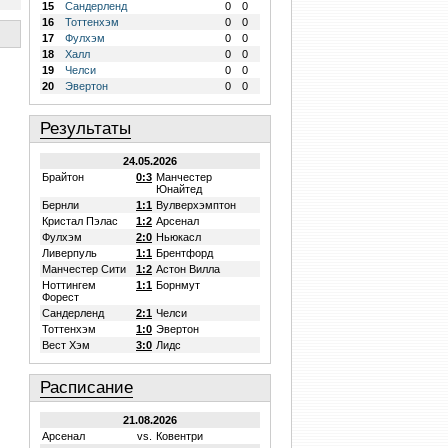
15
Сандерленд
0
0
16
Тоттенхэм
0
0
17
Фулхэм
0
0
18
Халл
0
0
19
Челси
0
0
20
Эвертон
0
0
Результаты
24.05.2026
Брайтон
0:3
Манчестер
Юнайтед
Бернли
1:1
Вулверхэмптон
Кристал Пэлас
1:2
Арсенал
Фулхэм
2:0
Ньюкасл
Ливерпуль
1:1
Брентфорд
Манчестер Сити
1:2
Астон Вилла
Ноттингем
1:1
Борнмут
Форест
Сандерленд
2:1
Челси
Тоттенхэм
1:0
Эвертон
Вест Хэм
3:0
Лидс
Расписание
21.08.2026
Арсенал
vs.
Ковентри