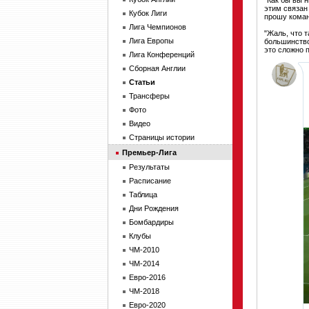
"Как бы вы н
этим связан 
Кубок Лиги
прошу коман
Лига Чемпионов
"Жаль, что 
Лига Европы
большинство 
это сложно 
Лига Конференций
Сборная Англии
Статьи
Трансферы
Фото
Видео
Страницы истории
Премьер-Лига
Результаты
Расписание
Таблица
Дни Рождения
Бомбардиры
Клубы
ЧМ-2010
ЧМ-2014
Евро-2016
ЧМ-2018
Евро-2020