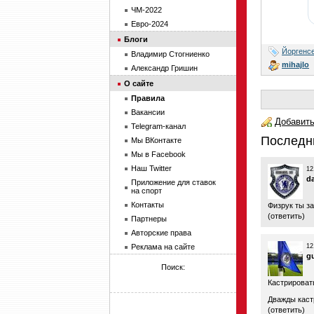
ЧМ-2022
Евро-2024
Блоги
Йоргенс
Владимир Стогниенко
mihajlo
Александр Гришин
О сайте
Правила
Вакансии
Добавить
Telegram-канал
Последн
Мы ВКонтакте
Мы в Facebook
Наш Twitter
12
d
Приложение для ставок
на спорт
Контакты
Физрук ты з
(
ответить
)
Партнеры
Авторские права
Реклама на сайте
12
g
Поиск:
Кастрироват
Дважды каст
(
ответить
)