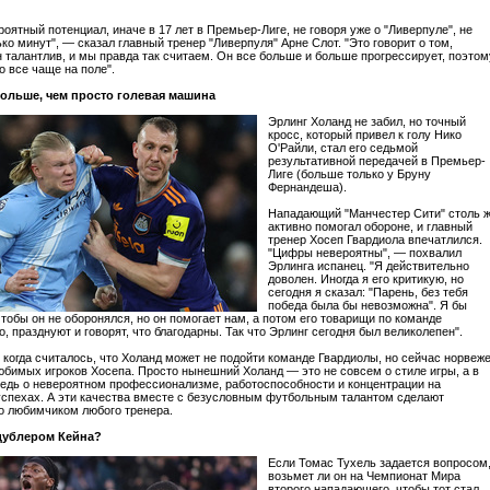
роятный потенциал, иначе в 17 лет в Премьер-Лиге, не говоря уже о "Ливерпуле", не
ко минут", — сказал главный тренер "Ливерпуля" Арне Слот. "Это говорит о том,
н талантлив, и мы правда так считаем. Он все больше и больше прогрессирует, поэтом
о все чаще на поле".
ольше, чем просто голевая машина
Эрлинг Холанд не забил, но точный
кросс, который привел к голу Нико
О'Райли, стал его седьмой
результативной передачей в Премьер-
Лиге (больше только у Бруну
Фернандеша).
Нападающий "Манчестер Сити" столь 
активно помогал обороне, и главный
тренер Хосеп Гвардиола впечатлился.
"Цифры невероятны", — похвалил
Эрлинга испанец. "Я действительно
доволен. Иногда я его критикую, но
сегодня я сказал: "Парень, без тебя
победа была бы невозможна". Я бы
чтобы он не оборонялся, но он помогает нам, а потом его товарищи по команде
, празднуют и говорят, что благодарны. Так что Эрлинг сегодня был великолепен".
 когда считалось, что Холанд может не подойти команде Гвардиолы, но сейчас норвеж
юбимых игроков Хосепа. Просто нынешний Холанд — это не совсем о стиле игры, а в
едь о невероятном профессионализме, работоспособности и концентрации на
спехах. А эти качества вместе с безусловным футбольным талантом сделают
 любимчиком любого тренера.
 дублером Кейна?
Если Томас Тухель задается вопросом
возьмет ли он на Чемпионат Мира
второго нападающего, чтобы тот стал