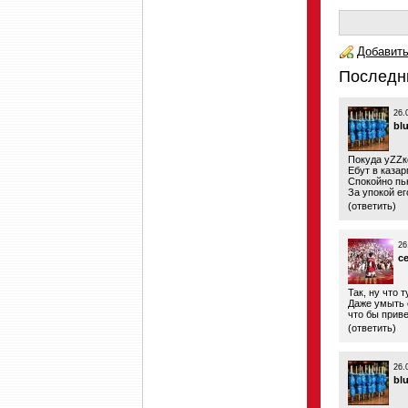
Добавить
Последн
26.
bl
Покуда уZZк
Ебут в казар
Спокойно пь
За упокой ег
(
ответить
)
26
c
Так, ну что
Даже умыть 
что бы приве
(
ответить
)
26.
bl