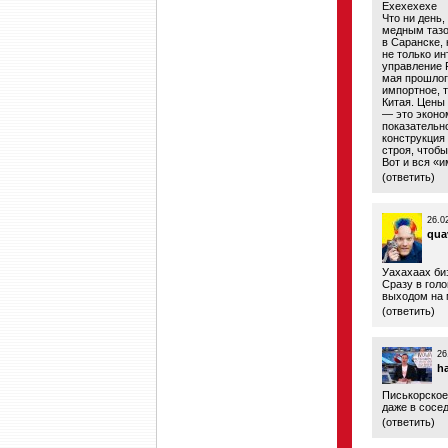
Ехехехехе
Что ни день
медным тазом
в Саранске,
не только ин
управление F
мая прошлог
импортное, т
Китая. Цены 
— это эконо
показательно
конструкция 
строя, чтобы
Вот и вся «и
(
ответить
)
26.0
qua
Уахахаах биз
Сразу в гол
выходом на 
(
ответить
)
26
h
Писькорское
даже в сосе
(
ответить
)