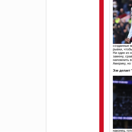
созданные м
рывки, чтоб
Ни один из 
замену, сра
напомнить в
Америку, но
Эзе делает
наконец, гот