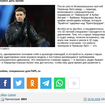
нужно дать время
После шести безвыигрышных матчей
Премьер-Лиги кряду — периода,
включавшего сокрушительное
поражение от "Ливерпуля" в Кубке
Англии — Фабиану Хюрцелеру была
крайне необходима победа, которую
"Брайтон" одержал над "Брентфордом".
Футбол есть футбол, и неудивительно,
что 32-летний специалист находится п
давлением. Тем, кто старше Хюрцелер
и судит немца, полезно вспомнить, как
мало они знали и умели в 32 года,
особенно учитывая, что работа
тренером в Премьер-Лиге — это
 стресс.
ту, одновременно познавая себя и руководя командой, в которой есть игроки старше
лер адаптировал свою игровую модель к постоянно меняющимся требованиям
конкурентного дивизиона. Это невероятно сложная задача — и прогресс редко бывает
 и Хюрцелер показал более чем достаточно, чтобы ему дали время для развития и
ребин, специально для FAPL.ru
-Лига
,
статьи
Просмотров:
8804
25.02.2026
13: