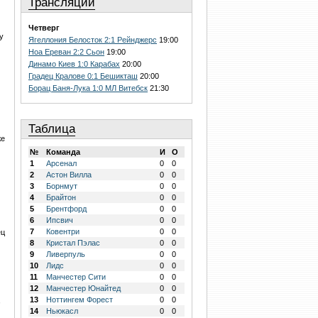
Трансляции
Четверг
у
Ягеллония Белосток 2:1 Рейнджерс
19:00
Ноа Ереван 2:2 Сьон
19:00
Динамо Киев 1:0 Карабах
20:00
Градец Кралове 0:1 Бешикташ
20:00
Борац Баня-Лука 1:0 МЛ Витебск
21:30
Таблица
же
№
Команда
И
О
1
Арсенал
0
0
2
Астон Вилла
0
0
3
Борнмут
0
0
4
Брайтон
0
0
5
Брентфорд
0
0
6
Ипсвич
0
0
7
Ковентри
0
0
ец
8
Кристал Пэлас
0
0
9
Ливерпуль
0
0
10
Лидс
0
0
11
Манчестер Сити
0
0
12
Манчестер Юнайтед
0
0
13
Ноттингем Форест
0
0
,
14
Ньюкасл
0
0