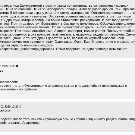
, то веселуха Единственный в россии завод по производству оптоволокна накрылся
. Не из-за санкций. Не из-за «коварного Запада». А после удара дронов. Речь про за
 который обеспечивал страну стратегическим материалом. Оптоволокно сегодня — это
тернет для офисов и сериалов. Это связь, военная инфраструктура, это в том числе
PV-дронами, которые теперь на войне стали почти расходником. И вот завод стоит с
о года. Почти год простоя. Восстановить быстро не получилось. Оборудование сложно
ехнологическая цепочка тонкая. Это не пирожковую открыть. В итоге зависимость от
выросли. Поставки нестабильные. А спрос, наоборот, только растёт. Потому что война
мика разрушения, и она пожирает всё: металл, электронику, людей, оптоволокно. Само
е здесь даже не то, что дроны долетели. А то, насколько хрупкой оказалась вся
«технологического суверенитета». Один завод. Один, Карл И достаточно его вывести 
 целая отрасль повисла в воздухе.
мпортозамещённая сверхдержава». Стоит подёргать за один провод и сеть гаснет.
#
2.2026 16:30
vo
нескарси!!!
ову лезут потуги бухгалтерши о ахуенных тратах и на дальнейших перепродажах с
максимальную прибыль!!!
#
.02.2026 15:25
achidlo
 зарево, после того, как его черножопую семью чернильщиц и шлюх раздеанонили, вид
дней галактике Андромеда.