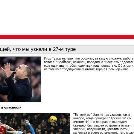
щей, что мы узнали в 27-м туре
Игор Тудор на практике осознал, за какую сложную работу
взялся, "Брайтон", наконец, победил, а "Вест Хэм" сделал
еще один шаг, чтобы подняться над пропастью. Об этом и
не только в традиционных итогах тура в Премьер-Лиге.
" в опасности
"Тоттенхэм" был не так ужасен, как в
ноябре, когда проиграл "Арсеналу" со
счетом 4:1, но все равно выглядел
скверно, был лишен остроты в атаке,
энергии, надежности, креативности,
качества и всего остального, чего мож