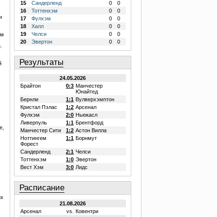
15
Сандерленд
0
0
16
Тоттенхэм
0
0
и
17
Фулхэм
0
0
18
Халл
0
0
,
19
Челси
0
0
ым
20
Эвертон
0
0
.
Результаты
й
24.05.2026
Брайтон
0:3
Манчестер
Юнайтед
Бернли
1:1
Вулверхэмптон
Кристал Пэлас
1:2
Арсенал
Фулхэм
2:0
Ньюкасл
Ливерпуль
1:1
Брентфорд
е,
Манчестер Сити
1:2
Астон Вилла
Ноттингем
1:1
Борнмут
Форест
Сандерленд
2:1
Челси
Тоттенхэм
1:0
Эвертон
Вест Хэм
3:0
Лидс
Расписание
их
21.08.2026
Арсенал
vs.
Ковентри