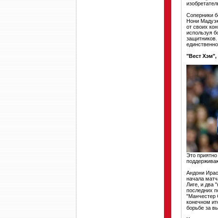
изобретатель
Соперники б
Нони Мадуэк
от своих ко
используя б
защитников.
единственно
"Вест Хэм",
Это приятно 
поддерживаю
Андони Ирао
начала матч
Лиге, и два 
последних п
"Манчестер 
конечном ито
борьбе за в