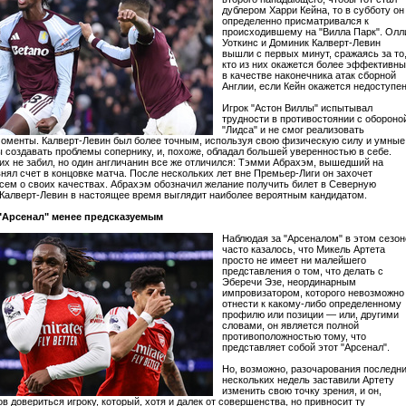
дублером Харри Кейна, то в субботу он
определенно присматривался к
происходившему на "Вилла Парк". Олл
Уоткинс и Доминик Калверт-Левин
вышли с первых минут, сражаясь за то
кто из них окажется более эффективн
в качестве наконечника атак сборной
Англии, если Кейн окажется недоступен
Игрок "Астон Виллы" испытывал
трудности в противостоянии с обороно
"Лидса" и не смог реализовать
оменты. Калверт-Левин был более точным, используя свою физическую силу и умные
ы создавать проблемы сопернику, и, похоже, обладал большей уверенностью в себе.
них не забил, но один англичанин все же отличился: Тэмми Абрахэм, вышедший на
внял счет в концовке матча. После нескольких лет вне Премьер-Лиги он захочет
сем о своих качествах. Абрахэм обозначил желание получить билет в Северную
 Калверт-Левин в настоящее время выглядит наиболее вероятным кандидатом.
 "Арсенал" менее предсказуемым
Наблюдая за "Арсеналом" в этом сезон
часто казалось, что Микель Артета
просто не имеет ни малейшего
представления о том, что делать с
Эберечи Эзе, неординарным
импровизатором, которого невозможно
отнести к какому-либо определенному
профилю или позиции — или, другими
словами, он является полной
противоположностью тому, что
представляет собой этот "Арсенал".
Но, возможно, разочарования последн
нескольких недель заставили Артету
изменить свою точку зрения, и он,
ов довериться игроку, который, хотя и далек от совершенства, но привносит ту