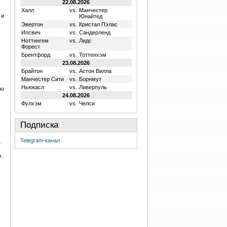
22.08.2026
Халл
vs.
Манчестер
 и
Юнайтед
Эвертон
vs.
Кристал Пэлас
Ипсвич
vs.
Сандерленд
Ноттингем
vs.
Лидс
Форест
Брентфорд
vs.
Тоттенхэм
23.08.2026
Брайтон
vs.
Астон Вилла
Манчестер Сити
vs.
Борнмут
Ньюкасл
vs.
Ливерпуль
но
24.08.2026
Фулхэм
vs.
Челси
Подписка
Telegram-канал
е
.