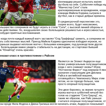
миллиардер решил испытать магию
футбола на себе. Субботняя победа на
"Манчестер Сити" стала
кратковременным возрождением, когда
команда Майкла Кэррика сыграла в
футбол, как в старые добрые времена.
В среднесрочной перспективе это,
скорее всего, будет невозможно,
ольшинство соперников не будут играть в стиле "Сити", с высокой линией обороны и
и действиями. Но, воодушевляя своих болельщиков решимостью и агрессивностью,
робудил приятные воспоминания.
 когда почти каждый важный матч заставлял "Олд Траффорд" греметь, а соперники не
ть собственных мыслей. Приход Майкла Кэррика однозначно взбодрил игроков, но
 раньше выдавал неплохие матчи с большими командами, под руководством других
 Болельщикам важно увидеть стабильность на дистанции, но стартовал бывший
к "Юнайтед" очень красиво.
оказал класс в противостоянии с Райсом
Является ли Эллиот Андерсон еще
более универсальным полузащитником
когда с него снимают оковы? Игрок
"Ноттингем Форест" под номером 8 явн
назначен страхующим для Деклана
Райса в английской машине,
готовящейся к Чемпионату Мира этим
летом, но он гораздо больше, чем
просто опорный полузащитник.
Эти двое боролись за звание лучшего
игрока матча в субботней ничьей без
голов на стадионе "Сити Граунд", но,
таким же образом, как Райс раньше
считался опорным полузащитником, от
роки вроде Фила Фодена и Джека Грилиша могли начинать атаки, Андерсон показывает