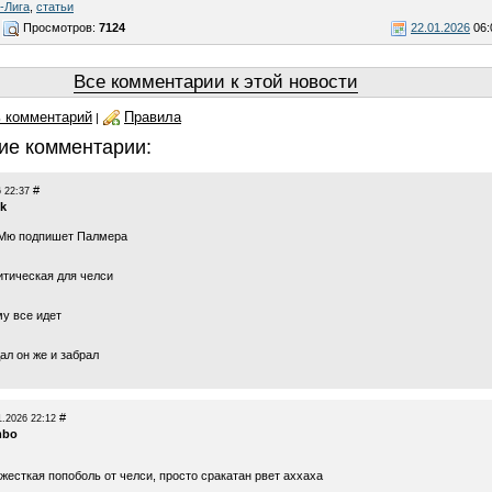
-Лига
,
статьи
Просмотров:
7124
22.01.2026
06:
Все комментарии к этой новости
 комментарий
Правила
|
ие комментарии:
#
 22:37
ik
 Мю подпишет Палмера
итическая для челси
му все идет
ал он же и забрал
#
1.2026 22:12
mbo
жесткая попоболь от челси, просто сракатан рвет аххаха