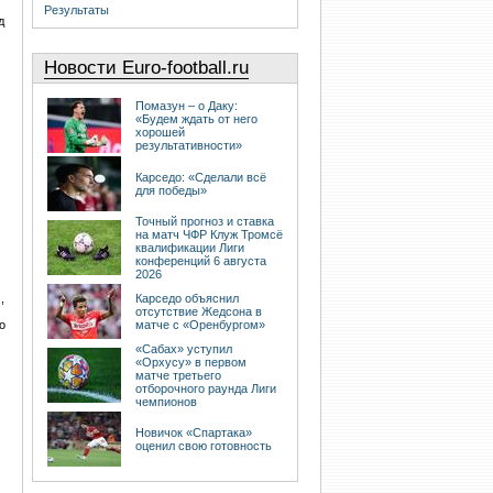
Результаты
д
Новости Euro-football.ru
Помазун – о Даку:
«Будем ждать от него
хорошей
результативности»
Карседо: «Сделали всё
для победы»
Точный прогноз и ставка
на матч ЧФР Клуж Тромсё
квалификации Лиги
конференций 6 августа
2026
,
Карседо объяснил
отсутствие Жедсона в
о
матче с «Оренбургом»
«Сабах» уступил
«Орхусу» в первом
матче третьего
отборочного раунда Лиги
чемпионов
Новичок «Спартака»
оценил свою готовность