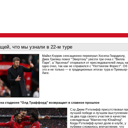
щей, что мы узнали в 22-м туре
Майкл Кэррик сенсационно переиграл Хосепа Гвардиолу,
Джек Грилиш помог "Эвертону" увезти три очка с "Вилла
Парк", а "Арсенал" оторвался от преследователей лишь н
одно очко, так как не справился с "Ноттингем Форест". Об
это и не только — в традиционных итогах тура в Премьер-
Лиге.
на стадионе "Олд Траффорд" возвращает в славное прошлое
Сэр Джим Рэтклифф присутствовал пр
лучшей победе и лучшем выступлении
за два года своего участия в качестве
совладельца "Манчестер Юнайтед".
Когда Рэтклифф купил долю в клубе, у
публики сложилось впечатление, что