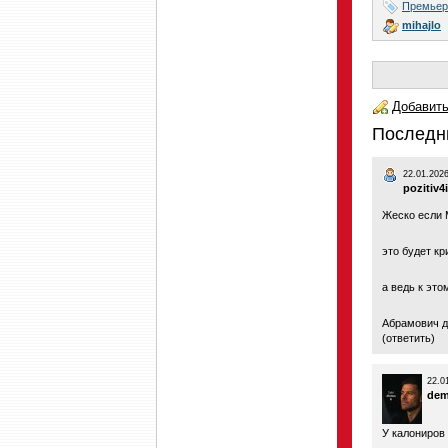
Премьер
mihajlo
Добавить
Последн
22.01.2026
pozitiv4
Жеско если
это будет кр
а ведь к это
Абрамович д
(
ответить
)
22.0
de
У калониров 