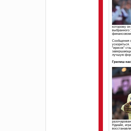
которому он
выбранного 
финансовом 
Сообщения о
ускориться.
"ирисок" ст
завершающих
лучшую фор
Грилиш нас
разочарован
Ндиайе, игр
восстанавли