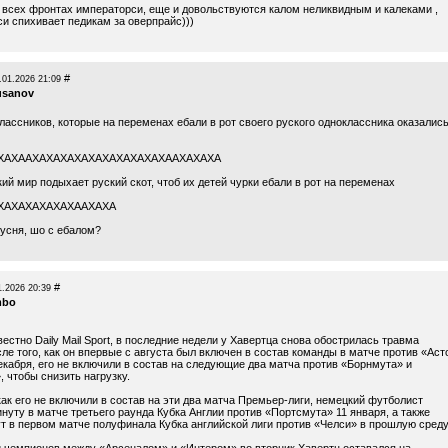
 всех фронтах императорси, еще и довольствуются калом неликвидным и калеками ,
си спихивает педикам за оверпрайс)))
#
.01.2026 21:09
usanov
лассников, которые на переменах ебали в рот своего руского одноклассника оказалис
ХАХААХАХАХАХАХАХАХАХАХАХААХАХАХА
кий мир подыхает руский скот, чтоб их детей чурки ебали в рот на переменах
ХАХАХАХАХАХААХАХА
русня, шо с ебалом?
#
1.2026 20:39
mbo
вестно Daily Mail Sport, в последние недели у Хавертца снова обострилась травма
сле того, как он впервые с августа был включен в состав команды в матче против «Аст
екабря, его не включили в состав на следующие два матча против «Борнмута» и
 чтобы снизить нагрузку.
как его не включили в состав на эти два матча Премьер-лиги, немецкий футболист
нуту в матче третьего раунда Кубка Англии против «Портсмута» 11 января, а также
т в первом матче полуфинала Кубка английской лиги против «Челси» в прошлую среду