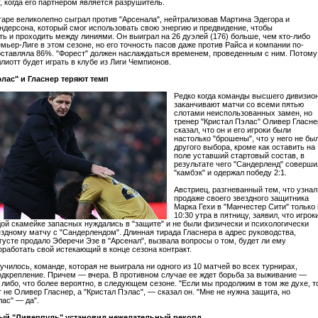
, когда его партнером является разрушитель.
аре великолепно сыграл против "Арсенала", нейтрализовав Мартина Эдегора и
ндерсона, который смог использовать свою энергию и предвидение, чтобы
ть и проходить между линиями. Он выиграл на 26 дуэлей (176) больше, чем кто-либо
емьер-Лиге в этом сезоне, но его точность пасов даже против Райса и компании по-
ставляла 86%. "Форест" должен наслаждаться временем, проведенным с ним. Потому
лиотт будет играть в клубе из Лиги Чемпионов.
лас" и Гласнер теряют темп
Редко когда команды высшего дивизио
заканчивают матчи со всеми пятью
слотами неиспользованных замен, но
тренер "Кристал Пэлас" Оливер Гласне
сказал, что он и его игроки были
настолько "брошены", что у него не бы
другого выбора, кроме как оставить на
поле уставший стартовый состав, в
результате чего "Сандерленд" соверши
"камбэк" и одержал победу 2:1.
Австриец, разгневанный тем, что узнал
продаже своего звездного защитника
Марка Гехи в "Манчестер Сити" только 
10:30 утра в пятницу, заявил, что игрок
дой скамейке запасных нуждались в "защите" и не были физически и психологически
ездному матчу с "Сандерлендом". Длинная тирада Гласнера в адрес руководства,
вгусте продало Эберечи Эзе в "Арсенал", вызвала вопросы о том, будет ли ему
оработать свой истекающий в конце сезона контракт.
училось, команде, которая не выиграла ни одного из 10 матчей во всех турнирах,
одкрепление. Причем — вчера. В противном случае ее ждет борьба за выживание —
, либо, что более вероятно, в следующем сезоне. "Если мы продолжим в том же духе, т
 не Оливер Гласнер, а "Кристал Пэлас", — сказал он. "Мне не нужна защита, но
лас" — да".
ый "Ливерпуль" установил нежелательный рекорд