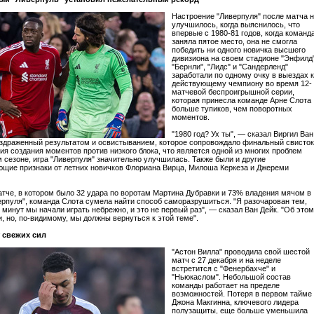
Настроение "Ливерпуля" после матча 
улучшилось, когда выяснилось, что
впервые с 1980-81 годов, когда команд
заняла пятое место, она не смогла
победить ни одного новичка высшего
дивизиона на своем стадионе "Энфилд"
"Бернли", "Лидс" и "Сандерленд"
заработали по одному очку в выездах к
действующему чемпиону во время 12-
матчевой беспроигрышной серии,
которая принесла команде Арне Слота
больше тупиков, чем поворотных
моментов.
"1980 год? Ух ты", — сказал Виргил Ван
аздраженный результатом и освистыванием, которое сопровождало финальный свисток
ния создания моментов против низкого блока, что является одной из многих проблем
м сезоне, игра "Ливерпуля" значительно улучшилась. Также были и другие
щие признаки от летних новичков Флориана Вирца, Милоша Керкеза и Джереми
атче, в котором было 32 удара по воротам Мартина Дубравки и 73% владения мячом в
ерпуля", команда Слота сумела найти способ саморазрушиться. "Я разочарован тем,
 минут мы начали играть небрежно, и это не первый раз", — сказал Ван Дейк. "Об этом
и, но, по-видимому, мы должны вернуться к этой теме".
 свежих сил
"Астон Вилла" проводила свой шестой
матч с 27 декабря и на неделе
встретится с "Фенербахче" и
"Ньюкаслом". Небольшой состав
команды работает на пределе
возможностей. Потеря в первом тайме
Джона Макгинна, ключевого лидера
полузащиты, еще больше уменьшила