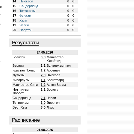
14
Ньюкасл
0
0
15
Сандерленд
0
0
не
16
Тоттенхэм
0
0
а
17
Фулхэм
0
0
18
Халл
0
0
.
19
Челси
0
0
20
Эвертон
0
0
Результаты
24.05.2026
Брайтон
0:3
Манчестер
.
Юнайтед
Бернли
1:1
Вулверхэмптон
Кристал Пэлас
1:2
Арсенал
Фулхэм
2:0
Ньюкасл
Ливерпуль
1:1
Брентфорд
Манчестер Сити
1:2
Астон Вилла
Ноттингем
1:1
Борнмут
Форест
Сандерленд
2:1
Челси
Тоттенхэм
1:0
Эвертон
Вест Хэм
3:0
Лидс
Расписание
21.08.2026