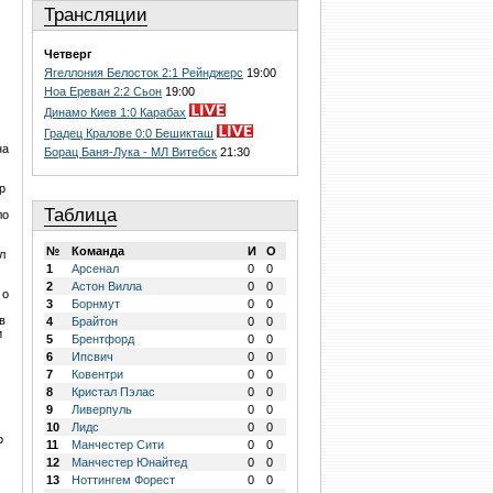
Трансляции
Четверг
Ягеллония Белосток 2:1 Рейнджерс
19:00
Ноа Ереван 2:2 Сьон
19:00
Динамо Киев 1:0 Карабах
Градец Кралове 0:0 Бешикташ
на
Борац Баня-Лука - МЛ Витебск
21:30
р
Таблица
ло
№
Команда
И
О
л
1
Арсенал
0
0
2
Астон Вилла
0
0
 о
3
Борнмут
0
0
в
4
Брайтон
0
0
и
5
Брентфорд
0
0
6
Ипсвич
0
0
7
Ковентри
0
0
8
Кристал Пэлас
0
0
9
Ливерпуль
0
0
10
Лидс
0
0
о
11
Манчестер Сити
0
0
12
Манчестер Юнайтед
0
0
13
Ноттингем Форест
0
0