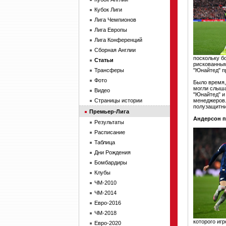
Кубок Лиги
Лига Чемпионов
Лига Европы
Лига Конференций
Сборная Англии
поскольку б
Статьи
рискованным
Трансферы
"Юнайтед" п
Фото
Было время,
могли слыша
Видео
"Юнайтед" и
Страницы истории
менеджеров.
полузащитни
Премьер-Лига
Андерсон п
Результаты
Расписание
Таблица
Дни Рождения
Бомбардиры
Клубы
ЧМ-2010
ЧМ-2014
Евро-2016
ЧМ-2018
которого иг
Евро-2020