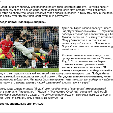
.
 дает Грилишу свободу для проявления его творческого инстинкта, но также просит
в вносить вклад в общее дело. Когда Джек в концовке матча упал, чтобы выиграть
ошутил со своим тренером, который стоял рядом на бровке. К тому моменту было ясно
 по срыву атак "Виллы" приносит отличные результаты.
беда" наполнила Фарке энергией
Даниэль Фарке назвал победу "Лидса"
над "Фулхэмом" со счетом 1:0 "лучшей
победой сезона" для своей команды. Г
Лукаса Нмечи на 91-й минуте позволил
"Лидсу" оторваться на три очка от
занимающего 17-е место "Ноттингем
Форест" и остаться в восьми очках над
зоной вылета.
Хозяева также впервые с августа не
пропустили ни одного гола на "Элланд
Роуд". По окончании матча Фарке
отзывался о выступлении своей
команды только положительно. "Я
назову сегодняшнюю победу лучшей в
ому что мы играли с сильной командой и не пропустили ни одного гола. Победа была
аслуженной, мы использовали свой момент. Мы упустили несколько моментов, но не
 продолжали бороться. Мы также были настроены позитивно, хотели победить и забили
 матча — это доказательство нашей физической формы, духа и веры".
нее, когда ожившая атака "Лидса" смогла обеспечить "павлинам" эмоциональный
ки в матчах с "Ливерпулем", "Челси" и "Манчестер Юнайтед", основной проблемой
ке была слабая игра в защите, но сейчас он наслаждался долгожданным балансом и
и тремя очками в матче с одним из конкурентов.
ребин, специально для FAPL.ru