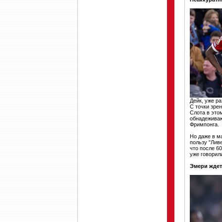
Дейк, уже р
С точки зре
Слота в это
обнадеживаю
Фримпонга.
Но даже в м
пользу "Лив
что после 60
уже говорил
Эмери ждет