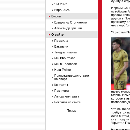
лучшую игру
ЧМ-2022
Ибраим Санг
Евро-2024
освободив А
прессингова
Блоги
другой в Пр
прежнему со
Владимир Стогниенко
что скоро Эл
Александр Гришин
"Кристал Пэ
О сайте
Правила
Вакансии
Telegram-канал
Мы ВКонтакте
Мы в Facebook
Наш Twitter
Приложение для ставок
на спорт
Контакты
Партнеры
на его моло
готовы к вы
Авторские права
которое в а
позволено д
Реклама на сайте
Что бы ни сл
Поиск:
требуется п
либо в этом
счет получит
"Кристал Пэ
Неаккуратн