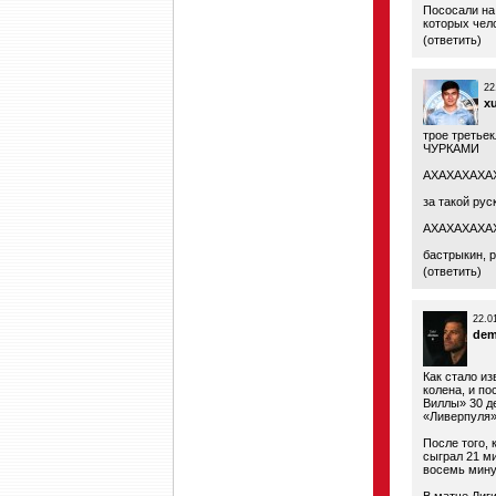
Пососали на
которых чел
(
ответить
)
22
x
трое третьек
ЧУРКАМИ
АХАХАХАХА
за такой рус
АХАХАХАХА
бастрыкин, 
(
ответить
)
22.0
de
Как стало из
колена, и по
Виллы» 30 д
«Ливерпуля»,
После того, 
сыграл 21 ми
восемь мину