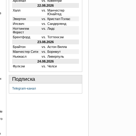
Арсенал
vs.
Ковентри
22.08.2026
Халл
vs.
Манчестер
в
Юнайтед
Эвертон
vs.
Кристал Пэлас
Ипсвич
vs.
Сандерленд
Ноттингем
vs.
Лидс
Форест
Брентфорд
vs.
Тоттенхэм
23.08.2026
Брайтон
vs.
Астон Вилла
Манчестер Сити
vs.
Борнмут
Ньюкасл
vs.
Ливерпуль
24.08.2026
Фулхэм
vs.
Челси
Подписка
и
Telegram-канал
бе
то
а