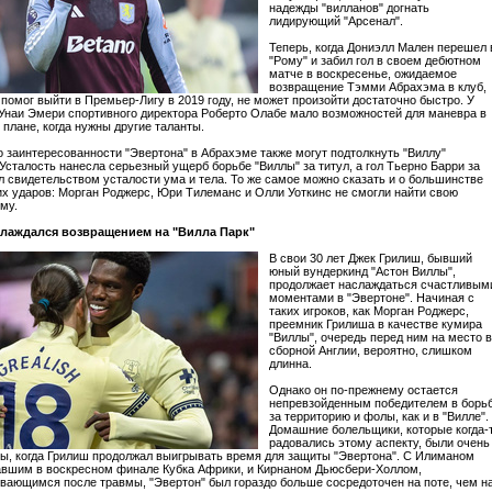
надежды "вилланов" догнать
лидирующий "Арсенал".
Теперь, когда Дониэлл Мален перешел 
"Рому" и забил гол в своем дебютном
матче в воскресенье, ожидаемое
возвращение Тэмми Абрахэма в клуб,
 помог выйти в Премьер-Лигу в 2019 году, не может произойти достаточно быстро. У
Унаи Эмери спортивного директора Роберто Олабе мало возможностей для маневра в
плане, когда нужны другие таланты.
 заинтересованности "Эвертона" в Абрахэме также могут подтолкнуть "Виллу"
 Усталость нанесла серьезный ущерб борьбе "Виллы" за титул, а гол Тьерно Барри за
ал свидетельством усталости ума и тела. То же самое можно сказать и о большинстве
 ударов: Морган Роджерс, Юри Тилеманс и Олли Уоткинс не смогли найти свою
му.
лаждался возвращением на "Вилла Парк"
В свои 30 лет Джек Грилиш, бывший
юный вундеркинд "Астон Виллы",
продолжает наслаждаться счастливым
моментами в "Эвертоне". Начиная с
таких игроков, как Морган Роджерс,
преемник Грилиша в качестве кумира
"Виллы", очередь перед ним на место в
сборной Англии, вероятно, слишком
длинна.
Однако он по-прежнему остается
непревзойденным победителем в борь
за территорию и фолы, как и в "Вилле".
Домашние болельщики, которые когда-
радовались этому аспекту, были очень
ы, когда Грилиш продолжал выигрывать время для защиты "Эвертона". С Илиманом
авшим в воскресном финале Кубка Африки, и Кирнаном Дьюсбери-Холлом,
вающимся после травмы, "Эвертон" был гораздо больше сосредоточен на поте, чем н