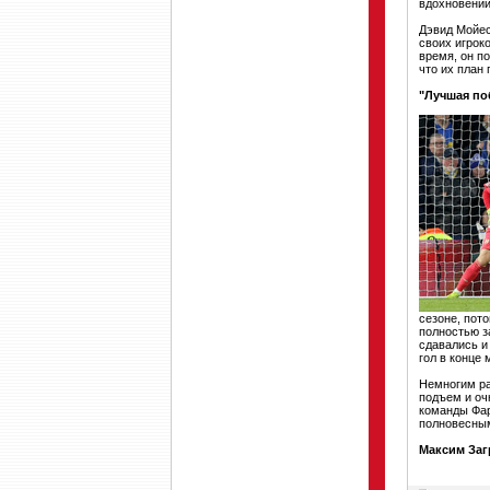
вдохновении
Дэвид Мойес
своих игроко
время, он п
что их план
"Лучшая по
сезоне, пот
полностью з
сдавались и
гол в конце
Немногим ра
подъем и оч
команды Фар
полновесным
Максим Заг