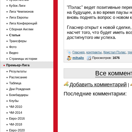
Кубок Лиги
"Пэлас" ведет позитивные пере
Лига Чемпионов
на будущее, а во время паузы 
вновь поднять вопрос о новом к
Лига Европы
Лига Конференций
Гласнер открыт к новой сделке,
Сборная Англии
насчет того, что будет иметь в
Статьи
достигнутого им успеха.
Трансферы
Фото
Гласнер
,
контракты
,
Кристал Пэлас
,
тр
Видео
mihajlo
Просмотров:
1676
Страницы истории
Премьер-Лига
Результаты
Все коммент
Расписание
Таблица
Добавить комментарий
|
Дни Рождения
Последние комментарии:
Бомбардиры
Клубы
ЧМ-2010
ЧМ-2014
Евро-2016
ЧМ-2018
Евро-2020