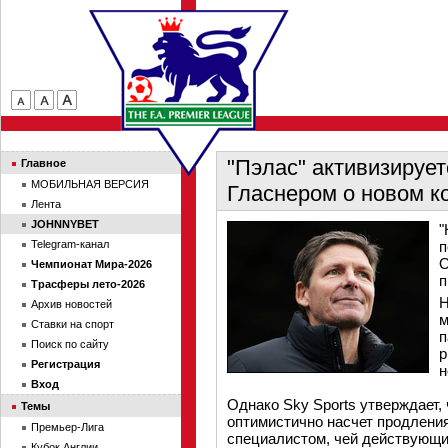
"Пэлас" активизирует
Главное
МОБИЛЬНАЯ ВЕРСИЯ
Гласнером о новом к
Лента
JOHNNYBET
"
Telegram-канал
п
О
Чемпионат Мира-2026
п
Трасферы лето-2026
Н
Архив новостей
м
Ставки на спорт
п
Поиск по сайту
р
Регистрация
н
Вход
Однако Sky Sports утверждает,
Темы
оптимистично насчет продления
Премьер-Лига
специалистом, чей действующий
Кубок Англии