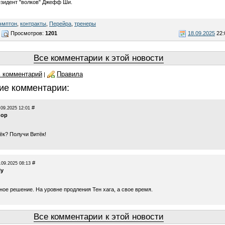
зидент "волков" Джефф Ши.
эмптон
,
контракты
,
Перейра
,
тренеры
Просмотров:
1201
18.09.2025
22:
Все комментарии к этой новости
 комментарий
Правила
|
ие комментарии:
#
.09.2025 12:01
hop
ёк? Получи Витёк!
#
.09.2025 08:13
ly
ное решение. На уровне продления Тен хага, а свое время.
Все комментарии к этой новости