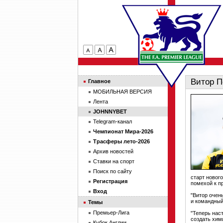
Витор П
Главное
МОБИЛЬНАЯ ВЕРСИЯ
Лента
JOHNNYBET
Telegram-канал
Чемпионат Мира-2026
Трасферы лето-2026
Архив новостей
Ставки на спорт
Поиск по сайту
старт новог
Регистрация
помехой к п
Вход
"Витор очен
и командный
Темы
Премьер-Лига
"Теперь нас
создать хим
Кубок Англии