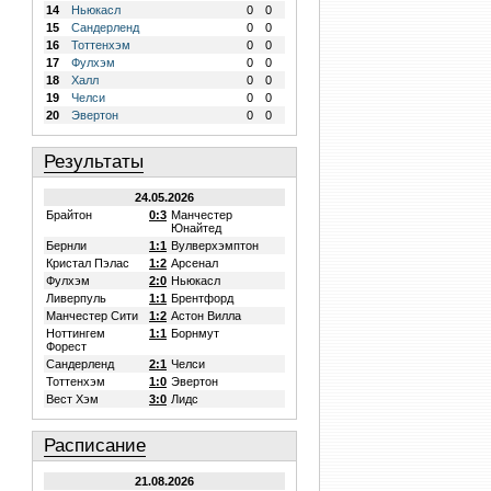
14
Ньюкасл
0
0
15
Сандерленд
0
0
16
Тоттенхэм
0
0
17
Фулхэм
0
0
18
Халл
0
0
19
Челси
0
0
20
Эвертон
0
0
Результаты
24.05.2026
Брайтон
0:3
Манчестер
Юнайтед
Бернли
1:1
Вулверхэмптон
Кристал Пэлас
1:2
Арсенал
Фулхэм
2:0
Ньюкасл
Ливерпуль
1:1
Брентфорд
Манчестер Сити
1:2
Астон Вилла
Ноттингем
1:1
Борнмут
Форест
Сандерленд
2:1
Челси
Тоттенхэм
1:0
Эвертон
Вест Хэм
3:0
Лидс
Расписание
21.08.2026