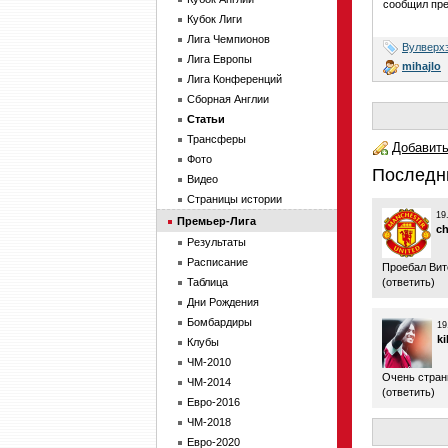
сообщил пре
Кубок Лиги
Лига Чемпионов
Вулверх
Лига Европы
mihajlo
Лига Конференций
Сборная Англии
Статьи
Трансферы
Добавить
Фото
Последн
Видео
Страницы истории
19
Премьер-Лига
c
Результаты
Расписание
Проебал Вит
Таблица
(
ответить
)
Дни Рождения
Бомбардиры
19
ki
Клубы
ЧМ-2010
Очень стран
ЧМ-2014
(
ответить
)
Евро-2016
ЧМ-2018
Евро-2020