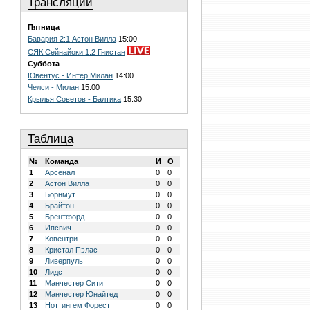
Трансляции
Пятница
Бавария 2:1 Астон Вилла
15:00
СЯК Сейнайоки 1:2 Гнистан
Суббота
Ювентус - Интер Милан
14:00
Челси - Милан
15:00
Крылья Советов - Балтика
15:30
Таблица
№
Команда
И
О
1
Арсенал
0
0
2
Астон Вилла
0
0
3
Борнмут
0
0
4
Брайтон
0
0
5
Брентфорд
0
0
6
Ипсвич
0
0
7
Ковентри
0
0
8
Кристал Пэлас
0
0
9
Ливерпуль
0
0
10
Лидс
0
0
11
Манчестер Сити
0
0
12
Манчестер Юнайтед
0
0
13
Ноттингем Форест
0
0