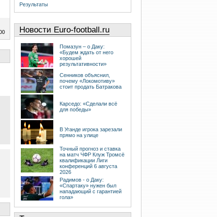
Результаты
Новости Euro-football.ru
00
Помазун – о Даку:
«Будем ждать от него
хорошей
результативности»
Сенников объяснил,
почему «Локомотиву»
стоит продать Батракова
Карседо: «Сделали всё
для победы»
В Уганде игрока зарезали
прямо на улице
Точный прогноз и ставка
на матч ЧФР Клуж Тромсё
квалификации Лиги
конференций 6 августа
2026
Радимов - о Даку:
«Спартаку» нужен был
нападающий с гарантией
гола»