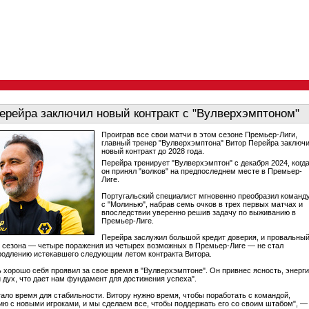
ерейра заключил новый контракт с "Вулверхэмптоном"
Проиграв все свои матчи в этом сезоне Премьер-Лиги,
главный тренер "Вулверхэмптона" Витор Перейра заключ
новый контракт до 2028 года.
Перейра тренирует "Вулверхэмптон" с декабря 2024, когд
он принял "волков" на предпоследнем месте в Премьер-
Лиге.
Португальский специалист мгновенно преобразил команд
с "Молинью", набрав семь очков в трех первых матчах и
впоследствии уверенно решив задачу по выживанию в
Премьер-Лиге.
Перейра заслужил большой кредит доверия, и провальны
о сезона — четыре поражения из четырех возможных в Премьер-Лиге — не стал
родлению истекавшего следующим летом контракта Витора.
ь хорошо себя проявил за свое время в "Вулверхэмптоне". Он привнес ясность, энерг
 дух, что дает нам фундамент для достижения успеха".
тало время для стабильности. Витору нужно время, чтобы поработать с командой,
ию с новыми игроками, и мы сделаем все, чтобы поддержать его со своим штабом", —