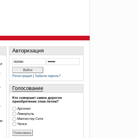
Авторизация
ил
а
Регистрация
|
Забыли пароль?
Голосование
у
Кто совершит самое дорогое
приобретение этим летом?
й
Арсенал
Ливерпуль
Манчестер Сити
ию
Челси