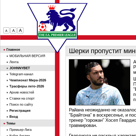
Шерки пропустит ми
Главное
МОБИЛЬНАЯ ВЕРСИЯ
А
Лента
Р
JOHNNYBET
м
Telegram-канал
Ш
Чемпионат Мира-2026
П
Трасферы лето-2026
"
Архив новостей
п
Ставки на спорт
п
Поиск по сайту
Райана неожиданно не оказалось
Регистрация
"Брайтона" в воскресенье, и по
Вход
тренер "горожан" Хосеп Гварди
Темы
травмирован.
Премьер-Лига
Гвардиола не раскрыл характер
Кубок Англии