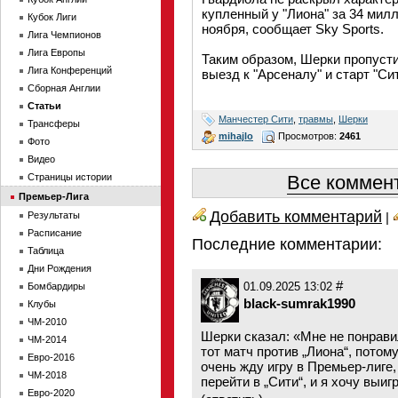
купленный у "Лиона" за 34 мил
Кубок Лиги
ноября, сообщает Sky Sports.
Лига Чемпионов
Лига Европы
Таким образом, Шерки пропуст
Лига Конференций
выезд к "Арсеналу" и старт "Си
Сборная Англии
Статьи
Манчестер Сити
,
травмы
,
Шерки
Трансферы
mihajlo
Просмотров:
2461
Фото
Видео
Страницы истории
Все коммент
Премьер-Лига
Добавить комментарий
Результаты
|
Расписание
Последние комментарии:
Таблица
Дни Рождения
#
Бомбардиры
01.09.2025 13:02
black-sumrak1990
Клубы
ЧМ-2010
Шерки сказал: «Мне не понрави
ЧМ-2014
тот матч против „Лиона“, потому
Евро-2016
очень жду игру в Премьер-лиге,
ЧМ-2018
перейти в „Сити“, и я хочу выиг
Евро-2020