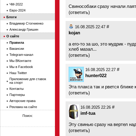
ЧМ-2022
Свинособаки сразу начали лая
Евро-2024
(
ответить
)
Блоги
Владимир Стогниенко
#
16.08.2025 22:47
Александр Гришин
kojan
О сайте
Правила
а его-то за шо, это мудрик - пу
хлеб мазал...
Вакансии
(
ответить
)
Telegram-канал
Мы ВКонтакте
Мы в Facebook
#
16.08.2025 22:27
Наш Twitter
hunter022
Приложение для ставок
на спорт
Эта плакса так и рвется ближе 
Контакты
(
ответить
)
Партнеры
Авторские права
#
Реклама на сайте
16.08.2025 22:26
imf-tua
Поиск:
Эту свинью сразу на вертел над
(
ответить
)