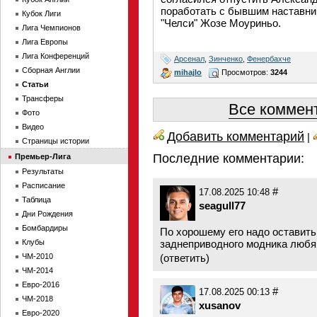
поработать с бывшим наставни
Кубок Лиги
"Челси" Жозе Моуриньо.
Лига Чемпионов
Лига Европы
Лига Конференций
Арсенал
,
Зинченко
,
Фенербахче
Сборная Англии
mihajlo
Просмотров:
3244
Статьи
Трансферы
Все коммент
Фото
Видео
Добавить комментарий
|
Страницы истории
Последние комментарии:
Премьер-Лига
Результаты
Расписание
#
17.08.2025 10:48
Таблица
seagull77
Дни Рождения
Бомбардиры
По хорошему его надо оставить
Клубы
заднеприводного модника любящ
ЧМ-2010
(
ответить
)
ЧМ-2014
Евро-2016
#
17.08.2025 00:13
ЧМ-2018
xusanov
Евро-2020