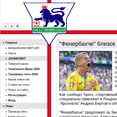
"Фенербахче" близок 
Главное
МОБИЛЬНАЯ ВЕРСИЯ
Т
Лента
п
JOHNNYBET
А
Telegram-канал
З
Чемпионат Мира-2026
г
Трасферы лето-2026
о
Архив новостей
п
Ставки на спорт
з
Поиск по сайту
Как сообщат Sporx, спортивный
Регистрация
специально приезжал в Лондон,
Вход
"Арсенала" Андреа Бертой и об
Темы
Премьер-Лига
"Фенербахче" предложил за Зин
согласился отпустить Алексан
Кубок Англии