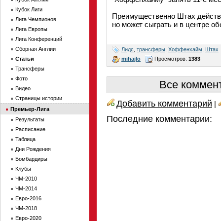
Кубок Лиги
Преимущественно Штах действу
Лига Чемпионов
но может сыграть и в центре об
Лига Европы
Лига Конференций
Сборная Англии
Лидс
,
трансферы
,
Хоффенхайм
,
Штах
mihajlo
Просмотров:
1383
Статьи
Трансферы
Фото
Все коммент
Видео
Страницы истории
Добавить комментарий
|
Премьер-Лига
Последние комментарии:
Результаты
Расписание
Таблица
Дни Рождения
Бомбардиры
Клубы
ЧМ-2010
ЧМ-2014
Евро-2016
ЧМ-2018
Евро-2020