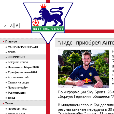
"Лидс" приобрел Ант
Главное
МОБИЛЬНАЯ ВЕРСИЯ
Н
Лента
п
JOHNNYBET
"
Telegram-канал
Ш
Чемпионат Мира-2026
г
Трасферы лето-2026
к
Архив новостей
з
Ставки на спорт
м
Поиск по сайту
По информации Sky Sports, 26-
Регистрация
сборную Германии, обошелся "Л
Вход
Темы
В минувшем сезоне Бундеслиги 
Премьер-Лига
результативные передачи в 30 
"Хоффенхайму" занять 11-е мес
Кубок Англии