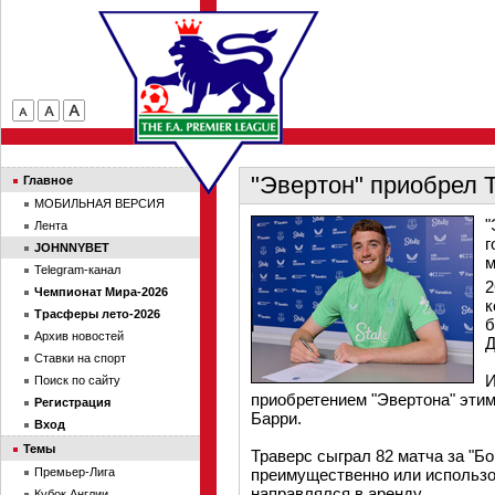
"Эвертон" приобрел 
Главное
МОБИЛЬНАЯ ВЕРСИЯ
"
Лента
г
JOHNNYBET
м
Telegram-канал
2
Чемпионат Мира-2026
к
Трасферы лето-2026
б
Архив новостей
Д
Ставки на спорт
И
Поиск по сайту
приобретением "Эвертона" этим
Регистрация
Барри.
Вход
Темы
Траверс сыграл 82 матча за "Бо
Премьер-Лига
преимущественно или использов
направлялся в аренду.
Кубок Англии