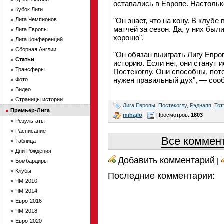
оставались в Европе. Настольк
Кубок Лиги
Лига Чемпионов
"Он знает, что на кону. В клубе
матчей за сезон. Да, у них был
Лига Европы
хорошо".
Лига Конференций
Сборная Англии
"Он обязан выиграть Лигу Европ
Статьи
историю. Если нет, они станут 
Трансферы
Постекоглу. Они способны, пото
нужен правильный дух", — соо
Фото
Видео
Страницы истории
Лига Европы
,
Постекоглу
,
Рэднапп
,
Тот
Премьер-Лига
mihajlo
Просмотров:
1803
Результаты
Расписание
Все коммент
Таблица
Дни Рождения
Добавить комментарий
|
Бомбардиры
Клубы
Последние комментарии:
ЧМ-2010
ЧМ-2014
Евро-2016
ЧМ-2018
Евро-2020