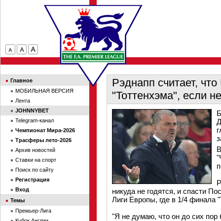
Рэднапп считает, что
Главное
МОБИЛЬНАЯ ВЕРСИЯ
"Тоттенхэма", если н
Лента
JOHNNYBET
Б
Telegram-канал
Д
г
Чемпионат Мира-2026
з
Трасферы лето-2026
В
Архив новостей
"
Ставки на спорт
п
Поиск по сайту
Регистрация
Р
Вход
никуда не годятся, и спасти П
Лиги Европы, где в 1/4 финала 
Темы
Премьер-Лига
"Я не думаю, что он до сих пор
Кубок Англии