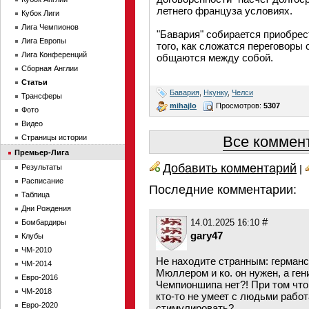
летнего француза условиях.
Кубок Лиги
Лига Чемпионов
"Бавария" собирается приобрес
Лига Европы
того, как сложатся переговоры 
Лига Конференций
общаются между собой.
Сборная Англии
Статьи
Бавария
,
Нкунку
,
Челси
Трансферы
mihajlo
Просмотров:
5307
Фото
Видео
Страницы истории
Все коммент
Премьер-Лига
Добавить комментарий
Результаты
|
Расписание
Последние комментарии:
Таблица
Дни Рождения
#
Бомбардиры
14.01.2025 16:10
gary47
Клубы
ЧМ-2010
Не находите странным: германс
ЧМ-2014
Мюллером и ко. он нужен, а ге
Евро-2016
Чемпионшипа нет?! При том что
ЧМ-2018
кто-то не умеет с людьми работ
Евро-2020
стимулировать?