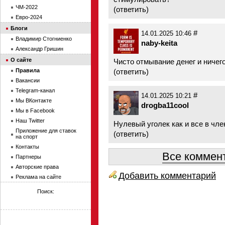
ЧМ-2022
(
ответить
)
Евро-2024
Блоги
#
14.01.2025 10:46
Владимир Стогниенко
naby-keita
Александр Гришин
О сайте
Чисто отмывание денег и ничег
Правила
(
ответить
)
Вакансии
Telegram-канал
#
14.01.2025 10:21
Мы ВКонтакте
drogba11cool
Мы в Facebook
Наш Twitter
Нулевый уголек как и все в чле
Приложение для ставок
(
ответить
)
на спорт
Контакты
Все коммент
Партнеры
Авторские права
Добавить комментарий
Реклама на сайте
Поиск: