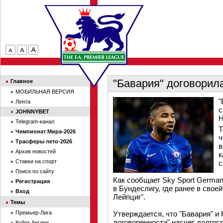
"Бавария" договорила
Главное
МОБИЛЬНАЯ ВЕРСИЯ
"
Лента
с
JOHNNYBET
Н
Telegram-канал
Т
Чемпионат Мира-2026
ч
Трасферы лето-2026
в
Архив новостей
к
Ставки на спорт
с
Поиск по сайту
Как сообщает Sky Sport German
Регистрация
в Бундеслигу, где ранее в свое
Вход
Лейпциг".
Темы
Премьер-Лига
Утверждается, что "Бавария" и 
договоренности" насчет долгос
Кубок Англии