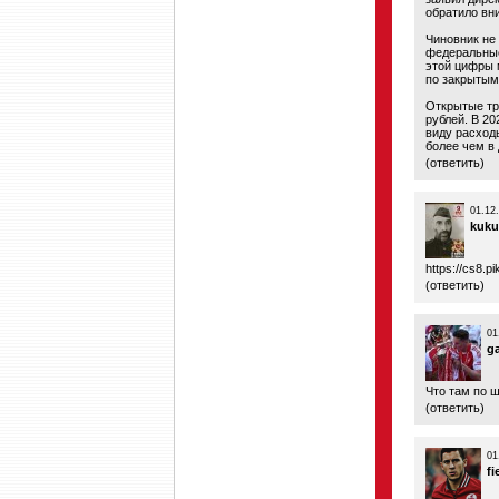
обратило вн
Чиновник не 
федеральные
этой цифры 
по закрытым
Открытые тр
рублей. В 2
виду расходы
более чем в 
(
ответить
)
01.12
kuku
https://cs8.
(
ответить
)
01
g
Что там по 
(
ответить
)
01
fi