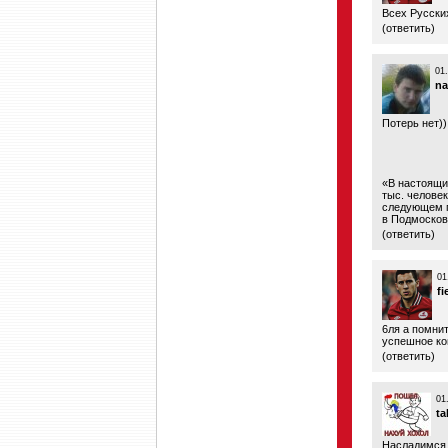
Всех Русски
(
ответить
)
01
na
Потерь нет))
«В настоящи
тыс. челове
следующем г
в Подмосков
(
ответить
)
01
fi
6ля а помни
успешное ко
(
ответить
)
01
ta
Насладимся 