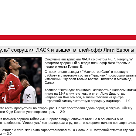
уль" сокрушил ЛАСК и вышел в плей-офф Лиги Европы
Сокрушив австрийский ЛАСК со счетом 4:0, "Ливерпуль"
оформил досрочный выход в плей-офф Лиги Европы с
первого места Группы E.
Относительно выезда к "Манчестер Сити" в прошлую
субботу в стартовом составе "красных" произошло девят
изменений. Уцелели только Костас Цимикас и Мохамед
Салах.
Хозяева "Энфилда" принялись атаковать с началом матча
и уже на 12-й минуте открыли счет. Луис Диас отдал
направо на Джо Гомеса, а затем головой из центра
штрафной замкнул ответную передачу партнера — 1:0.
уте гости пропустили во второй раз. Салах прострелил вдоль ворот, и открывшийся у
ги Коди Гакпо в упор поразил цель — 2:0.
я полчаса первого тайма ЛАСК провел пару неплохих атак, но в основном был
 на обороне. "Ливерпуль" контролировал игру, но в то же время сильно не напрягался.
начался с того, что Гакпо заработал пенальти, а Салах с 11-метровой отметки сделал
м — 3:0.