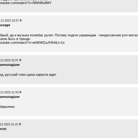
youtube.com/watch?v=NlNNl5oifMY
#
.12.2023 22:07
ausage
обрый, да и музыка полюбас рулит. Потому подгон украинцам - пиндосовские рэп-мета
шили быть в тренде:
.youtube.com/watch?v=ah80WZaJH54&
;t=1s
#
.12.2023 22:07
kernotagiver
ед, русский член щека наркота ждет
#
.12.2023 21:53
kernotagiver
Марьинка
#
.12.2023 21:47
rcot