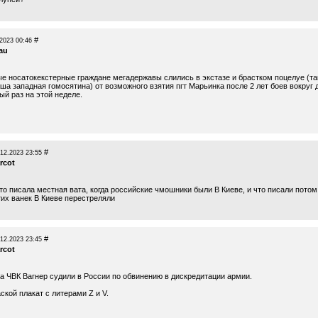
#
2023 00:46
tau
е носатокекстерные граждане мегадержавы слились в экстазе и брастком поцелуе (та
аша западная гомосятина) от возможного взятия пгт Марьинка после 2 лет боев вокруг 
ый раз на этой неделе.
#
.12.2023 23:55
rcot
то писала местная вата, когда российские чмошники были В Киеве, и что писали потом
тих ванек В Киеве перестреляли
#
.12.2023 23:45
rcot
а ЧВК Вагнер судили в России по обвинению в дискредитации армии.
ской плакат с литерами Z и V.