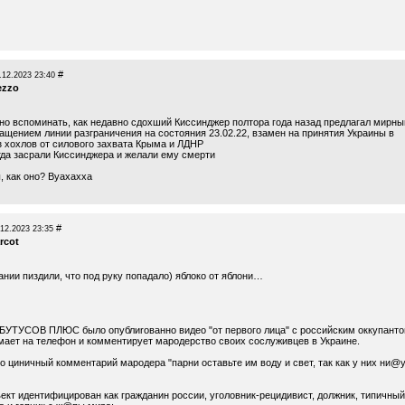
)
#
.12.2023 23:40
ezzo
но вспоминать, как недавно сдохший Киссинджер полтора года назад предлагал мирны
ращением линии разграничения на состояния 23.02.22, взамен на принятия Украины в
з хохлов от силового захвата Крыма и ЛДНР
гда засрали Киссинджера и желали ему смерти
, как оно? Вуахахха
#
.12.2023 23:35
rcot
нии пиздили, что под руку попадало) яблоко от яблони…
 БУТУСОВ ПЛЮС было опублиrованно видео "от первого лица" с российским оккупанто
мает на телефон и комментирует мародерство своих сослуживцев в Украине.
о циничный комментарий мародера "парни оставьте им воду и свет, так как у них ни@
ект идентифицирован как гражданин россии, уголовник-рецидивист, должник, типичный