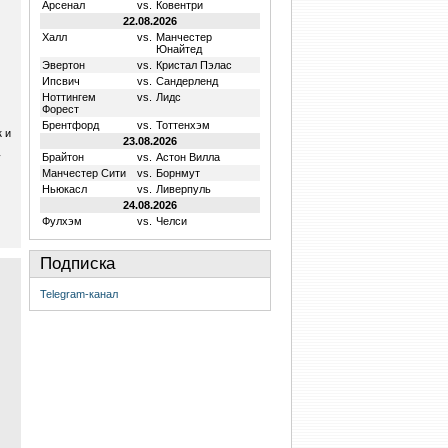
Арсенал
vs.
Ковентри
22.08.2026
Халл
vs.
Манчестер
Юнайтед
Эвертон
vs.
Кристал Пэлас
Ипсвич
vs.
Сандерленд
Ноттингем
vs.
Лидс
Форест
Брентфорд
vs.
Тоттенхэм
 и
23.08.2026
у
Брайтон
vs.
Астон Вилла
Манчестер Сити
vs.
Борнмут
Ньюкасл
vs.
Ливерпуль
24.08.2026
Фулхэм
vs.
Челси
Подписка
Telegram-канал