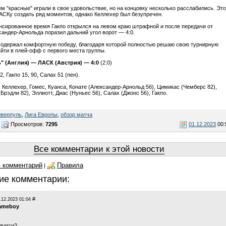
м "красные" играли в свое удовольствие, но на концовку несколько расслабились. Это
АСКу создать ряд моментов, однако Келлехер был безупречен.
нсированное время Гакпо открылся на левом краю штрафной и после передачи от
сандер-Арнольда поразил дальний угол ворот — 4:0.
 одержал комфортную победу, благодаря которой полностью решаю свою турнирную
йти в плей-офф с первого места группы.
" (Англия) — ЛАСК (Австрия) — 4:0
(2:0)
2, Гакпо 15, 90, Салах 51 (пен).
: Келлехер, Гомес, Куанса, Конате (Александер-Арнольд 56), Цимикас (Чемберс 82),
Брэдли 82), Эллиотт, Диас (Нуньес 56), Салах (Джонс 56), Гакпо.
иверпуль
,
Лига Европы
,
обзор матча
Просмотров:
7295
01.12.2023
00:
Все комментарии к этой новости
 комментарий
Правила
|
ие комментарии:
#
.12.2023 01:04
ameboy
алупси?