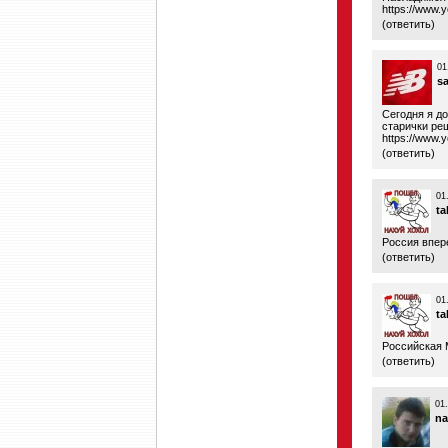
https://www.
(
ответить
)
01
s
Сегодня я д
старички ре
https://www
(
ответить
)
01
ta
Россия впер
(
ответить
)
01
ta
Российская 
(
ответить
)
01
na