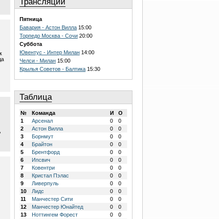
Трансляции
Пятница
Бавария - Астон Вилла
15:00
Торпедо Москва - Сочи
20:00
Суббота
Ювентус - Интер Милан
14:00
к
да
Челси - Милан
15:00
Крылья Советов - Балтика
15:30
Таблица
№
Команда
И
О
1
Арсенал
0
0
2
Астон Вилла
0
0
,
3
Борнмут
0
0
4
Брайтон
0
0
5
Брентфорд
0
0
6
Ипсвич
0
0
7
Ковентри
0
0
8
Кристал Пэлас
0
0
9
Ливерпуль
0
0
10
Лидс
0
0
11
Манчестер Сити
0
0
12
Манчестер Юнайтед
0
0
13
Ноттингем Форест
0
0