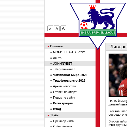
"Ливерп
Главное
МОБИЛЬНАЯ ВЕРСИЯ
Лента
JOHNNYBET
Telegram-канал
Чемпионат Мира-2026
Трасферы лето-2026
Архив новостей
Ставки на спорт
Поиск по сайту
На 15-й мин
Регистрация
дальней штан
Вход
В оставшиес
сосредоточен
Темы
Премьер-Лига
Второй тайм 
счет крупны
Кубок Англии