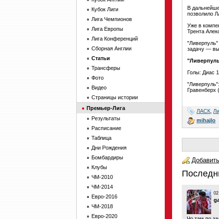
В дальнейше
Кубок Лиги
позволило Л
Лига Чемпионов
Уже в компе
Лига Европы
Трента Алек
Лига Конференций
"Ливерпуль"
Сборная Англии
задачу — вы
Статьи
"Ливерпуль
Трансферы
Голы: Диас 1
Фото
"Ливерпуль"
Видео
Гравенберх (
Страницы истории
Премьер-Лига
ЛАСК
,
Л
Результаты
mihajlo
Расписание
Таблица
Дни Рождения
Бомбардиры
Добавить
Клубы
Последн
ЧМ-2010
ЧМ-2014
02
Евро-2016
g
ЧМ-2018
Евро-2020
Чо там по з