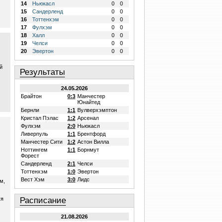
14
Ньюкасл
0
0
15
Сандерленд
0
0
16
Тоттенхэм
0
0
17
Фулхэм
0
0
18
Халл
0
0
19
Челси
0
0
20
Эвертон
0
0
й
Результаты
24.05.2026
Брайтон
0:3
Манчестер
Юнайтед
Бернли
1:1
Вулверхэмптон
Кристал Пэлас
1:2
Арсенал
Фулхэм
2:0
Ньюкасл
Ливерпуль
1:1
Брентфорд
Манчестер Сити
1:2
Астон Вилла
Ноттингем
1:1
Борнмут
Форест
Сандерленд
2:1
Челси
Тоттенхэм
1:0
Эвертон
Вест Хэм
3:0
Лидс
м,
уя
Расписание
21.08.2026