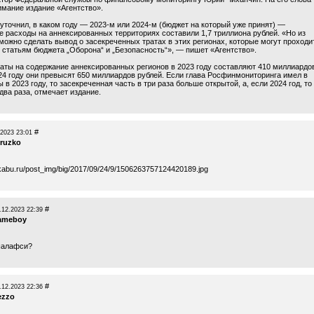
имание издание «Агентство».
уточнил, в каком году — 2023-м или 2024-м (бюджет на который уже принят) —
 расходы на аннексированных территориях составили 1,7 триллиона рублей. «Но из
можно сделать вывод о засекреченных тратах в этих регионах, которые могут проходи
 статьям бюджета „Оборона“ и „Безопасность“», — пишет «Агентство».
аты на содержание аннексированных регионов в 2023 году составляют 410 миллиардо
024 году они превысят 650 миллиардов рублей. Если глава Росфинмониторинга имел в
 в 2023 году, то засекреченная часть в три раза больше открытой, а, если 2024 год, то
два раза, отмечает издание.
#
.2023 23:01
ruzko
pikabu.ru/post_img/big/2017/09/24/9/1506263757124420189.jpg
#
.12.2023 22:39
ameboy
шалафси?
#
.12.2023 22:36
ezzo