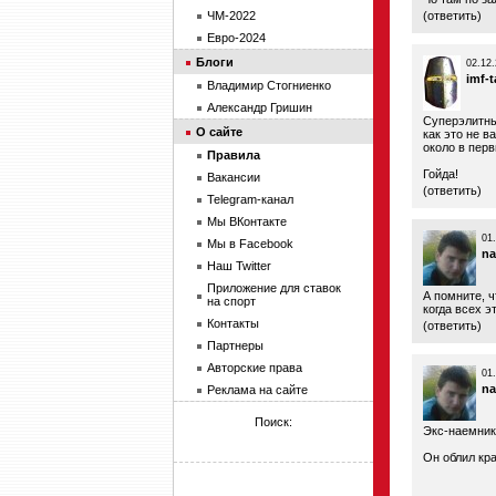
ЧМ-2022
(
ответить
)
Евро-2024
Блоги
02.12.
imf-
Владимир Стогниенко
Александр Гришин
Суперэлитны
О сайте
как это не в
около в перв
Правила
Гойда!
Вакансии
(
ответить
)
Telegram-канал
Мы ВКонтакте
01
Мы в Facebook
na
Наш Twitter
Приложение для ставок
А помните, ч
на спорт
когда всех э
Контакты
(
ответить
)
Партнеры
Авторские права
01
na
Реклама на сайте
Поиск:
Экс-наемник
Он облил кра