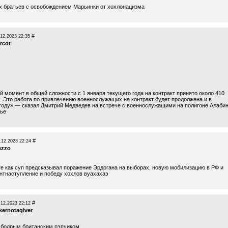
х братьев с освобождением Марьинки от хохлонацизма
#
.12.2023 22:35
rcot
й момент в общей сложности с 1 января текущего года на контракт принято около 410
к. Это работа по привлечению военнослужащих на контракт будет продолжена и в
оду»,— сказал Дмитрий Медведев на встрече с военнослужащими на полигоне Алаби
ье
#
.12.2023 22:24
ezzo
те как суп предсказывал поражение Эрдогана на выборах, новую мобилизацию в РФ и
нтнаступление и победу хохлов вуахахаэ
#
.12.2023 22:12
kernotagiver
бодрым британским рэпчиком