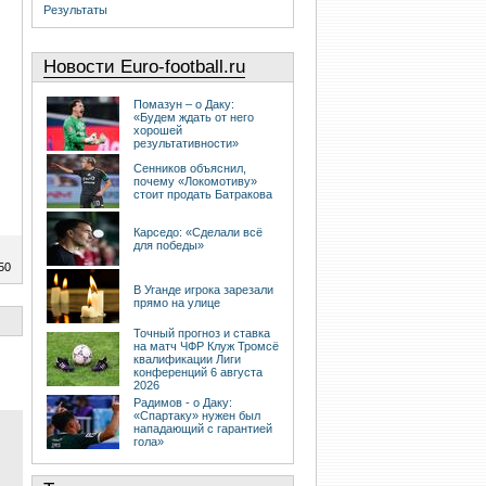
Результаты
Новости Euro-football.ru
Помазун – о Даку:
«Будем ждать от него
хорошей
результативности»
Сенников объяснил,
почему «Локомотиву»
стоит продать Батракова
Карседо: «Сделали всё
для победы»
50
В Уганде игрока зарезали
прямо на улице
Точный прогноз и ставка
на матч ЧФР Клуж Тромсё
квалификации Лиги
конференций 6 августа
2026
Радимов - о Даку:
«Спартаку» нужен был
нападающий с гарантией
гола»