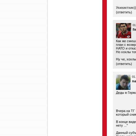
Ухихихтхих)
(
ответить
)
01
fi
Как же смеш
план с возв
НАТО и отка
Но хохлы то
Ну че, хохлы
(
ответить
)
01
na
Деды в Герма
Вчера на ТГ
который сни
В конце виде
нету ..."
Данный субъ