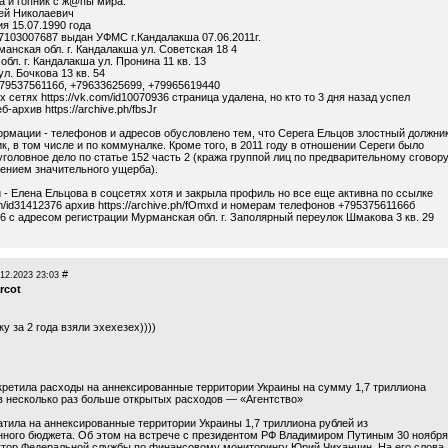
а и гопник с ж@пы мира:
ей Николаевич
я 15.07.1990 года
103007687 выдан УФМС г.Кандалакша 07.06.2011г.
анская обл. г. Кандалакша ул. Советская 18 4
бл. г. Кандалакша ул. Пронина 11 кв. 13
ул. Бочкова 13 кв. 54
7953756116б, +79633625699, +79965619440
х сетях
https://vk.com/id10070936
страница удалена, но кто то 3 дня назад успел
еб-архив
https://archive.ph/fbsJr
рмации - телефонов и адресов обусловлено тем, что Серега Ельцов злостный должник
, в том числе и по коммуналке. Кроме того, в 2011 году в отношении Сереги было
головное дело по статье 152 часть 2 (кража группой лиц по предварительному сговор
нением значительного ущерба).
 - Елена Ельцова в соцсетях хотя и закрыла профиль но все еще активна по ссылке
om/id31412376
архив
https://archive.ph/fOmxd
и номерам телефонов +79537561166б
6 с адресом регистрации Мурманская обл. г. Заполярный переулок Шмакова 3 кв. 29
#
.12.2023 23:03
rcot
у за 2 года взяли эхехезех))))
кретила расходы на аннексированные территории Украины на сумму 1,7 триллиона
 в несколько раз больше открытых расходов — «Агентство»
атила на аннексированные территории Украины 1,7 триллиона рублей из
нного бюджета. Об этом на встрече с президентом РФ Владимиром Путиным 30 ноября
ктор Федеральной службы по финансовому мониторингу Юрий Чиханчин. На его слова