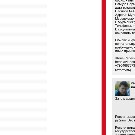
босяк, ханыг
Ельцов Серг
дата рождени
Паспорт №47
Адреса: Мурм
Мурманская о
г. Мурманск 
Телефоны: +
В социальны
сохранить в
Обилие инфо
неплатильщик
возбуждено у
или с причи
Жена Сереги
https://vk.c
+7964687573
(
ответить
)
01
na
Зато марьинк
Россия засе
рублей. Это
Россия потр
государстве
заявил дире