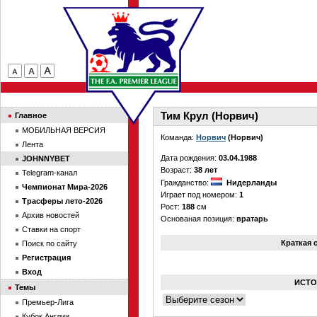
Тим Крул (Норвич)
Главное
МОБИЛЬНАЯ ВЕРСИЯ
Команда:
Норвич
(Норвич)
Лента
Дата рождения:
03.04.1988
JOHNNYBET
Возраст:
38 лет
Telegram-канал
Гражданство:
Нидерланды
Чемпионат Мира-2026
Играет под номером:
1
Трасферы лето-2026
Рост:
188
см
Архив новостей
Основаная позиция:
вратарь
Ставки на спорт
Краткая 
Поиск по сайту
Регистрация
Вход
ИСТО
Темы
Премьер-Лига
Кубок Англии