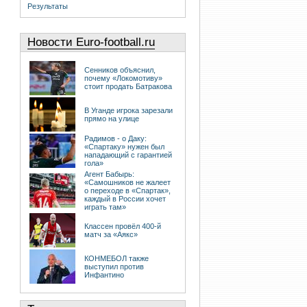
Результаты
Новости Euro-football.ru
Сенников объяснил,
почему «Локомотиву»
стоит продать Батракова
В Уганде игрока зарезали
прямо на улице
Радимов - о Даку:
«Спартаку» нужен был
нападающий с гарантией
гола»
Агент Бабырь:
«Самошников не жалеет
о переходе в «Спартак»,
каждый в России хочет
играть там»
Классен провёл 400-й
матч за «Аякс»
КОНМЕБОЛ также
выступил против
Инфантино