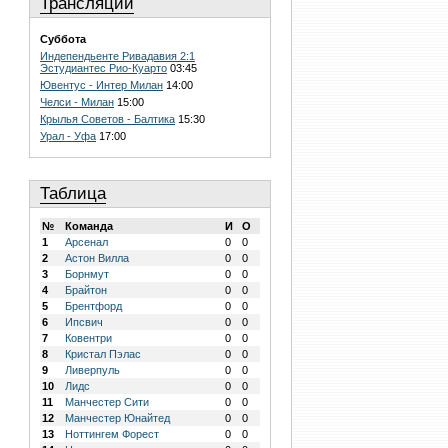
Трансляции
Суббота
Индепендьенте Ривадавия 2:1
Эстудиантес Рио-Куарто
03:45
Ювентус - Интер Милан
14:00
Челси - Милан
15:00
Крылья Советов - Балтика
15:30
Урал - Уфа
17:00
Таблица
№
Команда
И
О
1
Арсенал
0
0
2
Астон Вилла
0
0
3
Борнмут
0
0
4
Брайтон
0
0
5
Брентфорд
0
0
6
Ипсвич
0
0
7
Ковентри
0
0
8
Кристал Пэлас
0
0
9
Ливерпуль
0
0
10
Лидс
0
0
11
Манчестер Сити
0
0
12
Манчестер Юнайтед
0
0
13
Ноттингем Форест
0
0