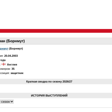
ван (Борнмут)
рнмут
(Борнмут)
ия:
20.04.2003
года
о:
Англия
номером:
35
позиция:
защитник
Краткая сводка по сезону 2026/27
ИСТОРИЯ ВЫСТУПЛЕНИЙ