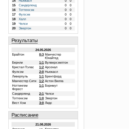
14
Ньюкасл
0
0
15
Сандерленд
0
0
16
Тоттенхэм
0
0
17
Фулхэм
0
0
18
Халл
0
0
19
Челси
0
0
20
Эвертон
0
0
Результаты
24.05.2026
Брайтон
0:3
Манчестер
Юнайтед
Бернли
1:1
Вулверхэмптон
Кристал Пэлас
1:2
Арсенал
Фулхэм
2:0
Ньюкасл
Ливерпуль
1:1
Брентфорд
Манчестер Сити
1:2
Астон Вилла
Ноттингем
1:1
Борнмут
Форест
Сандерленд
2:1
Челси
Тоттенхэм
1:0
Эвертон
Вест Хэм
3:0
Лидс
Расписание
21.08.2026