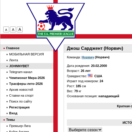
Джош Сарджент (Норвич)
Главное
МОБИЛЬНАЯ ВЕРСИЯ
Команда:
Норвич
(Норвич)
Лента
Дата рождения:
20.02.2000
JOHNNYBET
Возраст:
26 лет
Telegram-канал
Гражданство:
США
Чемпионат Мира-2026
Играет под номером:
24
Трасферы лето-2026
Рост:
185
см
Архив новостей
Вес:
79
кг
Ставки на спорт
Основаная позиция:
нападающий
Поиск по сайту
Краткая 
Регистрация
Вход
Темы
ИСТО
Премьер-Лига
Кубок Англии