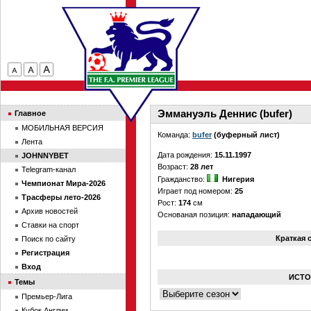
Эммануэль Деннис (bufer)
Главное
МОБИЛЬНАЯ ВЕРСИЯ
Команда:
bufer
(буферный лист)
Лента
Дата рождения:
15.11.1997
JOHNNYBET
Возраст:
28 лет
Telegram-канал
Гражданство:
Нигерия
Чемпионат Мира-2026
Играет под номером:
25
Трасферы лето-2026
Рост:
174
см
Архив новостей
Основаная позиция:
нападающий
Ставки на спорт
Краткая 
Поиск по сайту
Регистрация
Вход
ИСТО
Темы
Премьер-Лига
Кубок Англии