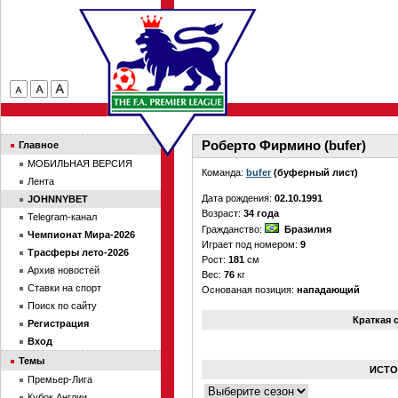
Роберто Фирмино (bufer)
Главное
МОБИЛЬНАЯ ВЕРСИЯ
Команда:
bufer
(буферный лист)
Лента
Дата рождения:
02.10.1991
JOHNNYBET
Возраст:
34 года
Telegram-канал
Гражданство:
Бразилия
Чемпионат Мира-2026
Играет под номером:
9
Трасферы лето-2026
Рост:
181
см
Архив новостей
Вес:
76
кг
Ставки на спорт
Основаная позиция:
нападающий
Поиск по сайту
Краткая 
Регистрация
Вход
Темы
ИСТО
Премьер-Лига
Кубок Англии